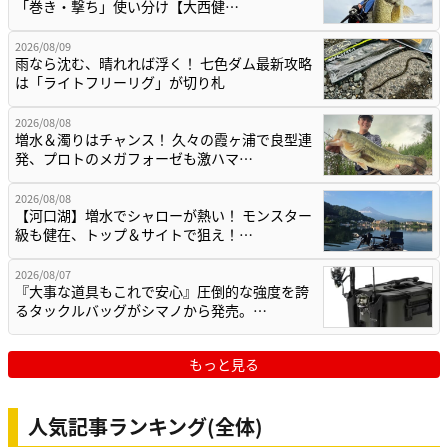
「巻き・撃ち」使い分け【大西健…
2026/08/09
雨なら沈む、晴れれば浮く！ 七色ダム最新攻略
は「ライトフリーリグ」が切り札
2026/08/08
増水＆濁りはチャンス！ 久々の霞ヶ浦で良型連
発、プロトのメガフォーゼも激ハマ…
2026/08/08
【河口湖】増水でシャローが熱い！ モンスター
級も健在、トップ＆サイトで狙え！…
2026/08/07
『大事な道具もこれで安心』圧倒的な強度を誇
るタックルバッグがシマノから発売。…
もっと見る
人気記事ランキング(全体)