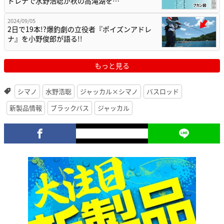
ドレナで水野浩聡が秋の高滝湖を…
2024/09/05
2日で19本!?爆釣劇の立役者『ポイズンアドレ
ナ』を小野俊郎が語る!!
もっと見る
シマノ
水野浩聡
ジャッカル×シマノ
バスロッド
新製品情報
ブラックバス
ジャッカル