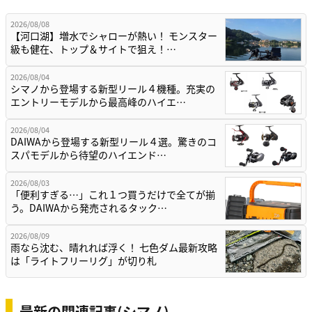
2026/08/08
【河口湖】増水でシャローが熱い！ モンスター
級も健在、トップ＆サイトで狙え！…
2026/08/04
シマノから登場する新型リール４機種。充実の
エントリーモデルから最高峰のハイエ…
2026/08/04
DAIWAから登場する新型リール４選。驚きのコ
スパモデルから待望のハイエンド…
2026/08/03
「便利すぎる…」これ１つ買うだけで全てが揃
う。DAIWAから発売されるタック…
2026/08/09
雨なら沈む、晴れれば浮く！ 七色ダム最新攻略
は「ライトフリーリグ」が切り札
最新の関連記事(シマノ)