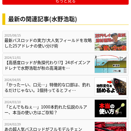
もっと見る
最新の関連記事(水野浩聡)
2025/08/15
最新バスロッドの実力!大人気フィールドを攻略
した25アドレナの使い分け術
2024/11/01
【高感度ロッドが魚探代わり!?】24ポイズンア
ドレナで水野浩聡が秋の高滝湖を…
2024/04/05
「かったーい、口元…」特徴的な口部は、釣れ
るだけじゃない。1個持ってるとフィ…
2024/03/10
「とんでもねぇ…」1000本釣れた伝説のルア
ー、本当の使い方はご存知？
2024/02/29
あの超人気バスロッドがフルモデルチェン