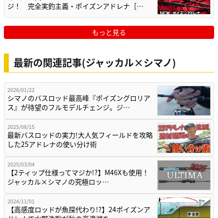
ジ！ 完全実釣主義・ポイズンアドレナ［…
もっと見る
最新の関連記事(ジャッカル×シマノ)
2026/01/22
シマノのバスロッド最高峰『ポイズングロリア
ス』が待望のフルモデルチェンジ。ジ…
2025/08/15
最新バスロッドの実力!大人気フィールドを攻略
した25アドレナの使い分け術
2025/03/04
【2ティップ仕様ってマジか!?】M46Xも使用！
ジャッカル×シマノの究極ロッ…
2024/11/01
【高感度ロッドが魚探代わり!?】24ポイズンア