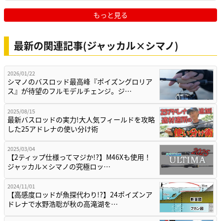
もっと見る
最新の関連記事(ジャッカル×シマノ)
2026/01/22
シマノのバスロッド最高峰『ポイズングロリア
ス』が待望のフルモデルチェンジ。ジ…
2025/08/15
最新バスロッドの実力!大人気フィールドを攻略
した25アドレナの使い分け術
2025/03/04
【2ティップ仕様ってマジか!?】M46Xも使用！
ジャッカル×シマノの究極ロッ…
2024/11/01
【高感度ロッドが魚探代わり!?】24ポイズンア
ドレナで水野浩聡が秋の高滝湖を…