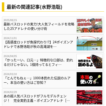
最新の関連記事(水野浩聡)
2025/08/15
最新バスロッドの実力!大人気フィールドを攻略
した25アドレナの使い分け術
2024/11/01
【高感度ロッドが魚探代わり!?】24ポイズンア
ドレナで水野浩聡が秋の高滝湖を…
2024/04/05
「かったーい、口元…」特徴的な口部は、釣れ
るだけじゃない。1個持ってるとフィ…
2024/03/10
「とんでもねぇ…」1000本釣れた伝説のルア
ー、本当の使い方はご存知？
2024/02/29
あの超人気バスロッドがフルモデルチェン
ジ！ 完全実釣主義・ポイズンアドレナ［…