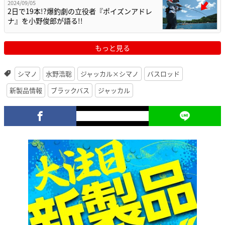
2024/09/05
2日で19本!?爆釣劇の立役者『ポイズンアドレ
ナ』を小野俊郎が語る!!
もっと見る
シマノ
水野浩聡
ジャッカル×シマノ
バスロッド
新製品情報
ブラックバス
ジャッカル