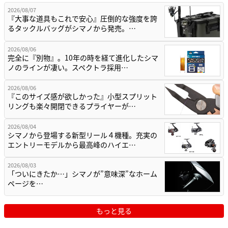
2026/08/07
『大事な道具もこれで安心』圧倒的な強度を誇
るタックルバッグがシマノから発売。…
2026/08/06
完全に『別物』。10年の時を経て進化したシマ
ノのラインが凄い。スペクトラ採用…
2026/08/06
『このサイズ感が欲しかった』小型スプリット
リングも楽々開閉できるプライヤーが…
2026/08/04
シマノから登場する新型リール４機種。充実の
エントリーモデルから最高峰のハイエ…
2026/08/03
「ついにきたか…」シマノが”意味深”なホーム
ページを…
もっと見る