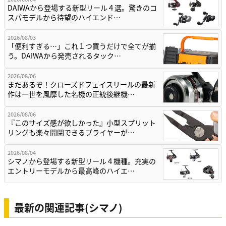
DAIWAから登場する新型リール４選。驚きのコ
スパモデルから待望のハイエンド…
2026/08/03
「便利すぎる…」これ１つ買うだけで全てが揃
う。DAIWAから発売されるタック…
2026/08/06
まだあるぞ！クローズドフェイスリールの最新
作は一世を風靡した名機の正統後継機…
2026/08/06
『このサイズ感が欲しかった』小型スプリット
リングも楽々開閉できるプライヤーが…
2026/08/04
シマノから登場する新型リール４機種。充実の
エントリーモデルから最高峰のハイエ…
最新の関連記事(シマノ)