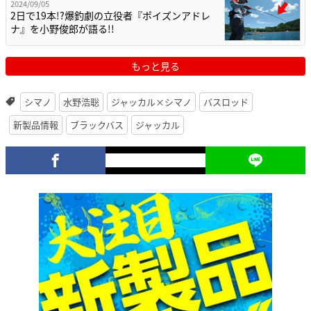
2024/09/05
2日で19本!?爆釣劇の立役者『ポイズンアドレ
ナ』を小野俊郎が語る!!
もっと見る
シマノ
水野浩聡
ジャッカル×シマノ
バスロッド
新製品情報
ブラックバス
ジャッカル