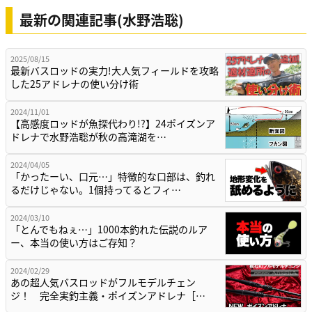
最新の関連記事(水野浩聡)
2025/08/15
最新バスロッドの実力!大人気フィールドを攻略
した25アドレナの使い分け術
2024/11/01
【高感度ロッドが魚探代わり!?】24ポイズンア
ドレナで水野浩聡が秋の高滝湖を…
2024/04/05
「かったーい、口元…」特徴的な口部は、釣れ
るだけじゃない。1個持ってるとフィ…
2024/03/10
「とんでもねぇ…」1000本釣れた伝説のルア
ー、本当の使い方はご存知？
2024/02/29
あの超人気バスロッドがフルモデルチェン
ジ！ 完全実釣主義・ポイズンアドレナ［…