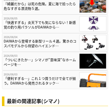
『綺麗だから』は死の危険。夏に海で拾ったら
危なすぎる漂流物５選。
2026/08/05
「快適すぎる」炎天下でも気にならない！新感
覚の釣り用パラソルがDAIWAから…
2026/08/04
DAIWAから登場する新型リール４選。驚きのコ
スパモデルから待望のハイエンド…
2026/08/03
「ついにきたか…」シマノが”意味深”なホーム
ページを…
2026/08/03
「便利すぎる…」これ１つ買うだけで全てが揃
う。DAIWAから発売されるタック…
最新の関連記事(シマノ)