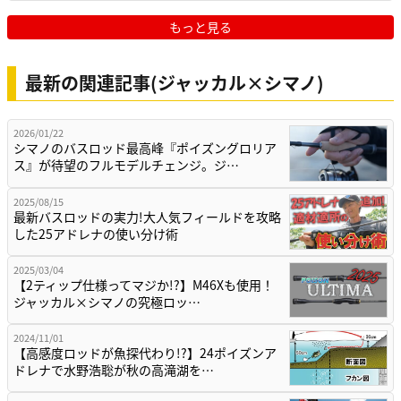
もっと見る
最新の関連記事(ジャッカル×シマノ)
2026/01/22
シマノのバスロッド最高峰『ポイズングロリア
ス』が待望のフルモデルチェンジ。ジ…
2025/08/15
最新バスロッドの実力!大人気フィールドを攻略
した25アドレナの使い分け術
2025/03/04
【2ティップ仕様ってマジか!?】M46Xも使用！
ジャッカル×シマノの究極ロッ…
2024/11/01
【高感度ロッドが魚探代わり!?】24ポイズンア
ドレナで水野浩聡が秋の高滝湖を…