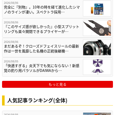
2026/08/06
完全に『別物』。10年の時を経て進化したシマ
ノのラインが凄い。スペクトラ採用…
2026/08/06
『このサイズ感が欲しかった』小型スプリット
リングも楽々開閉できるプライヤーが…
2026/08/06
まだあるぞ！クローズドフェイスリールの最新
作は一世を風靡した名機の正統後継機…
2026/08/05
「快適すぎる」炎天下でも気にならない！新感
覚の釣り用パラソルがDAIWAから…
もっと見る
人気記事ランキング(全体)
2026/08/05