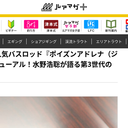
エギング
ショアジギング
渓流トラウト
エリアトラウト
報】大人気バスロッド『ポイズンアドレナ（ジ
ューアル！水野浩聡が語る第3世代の