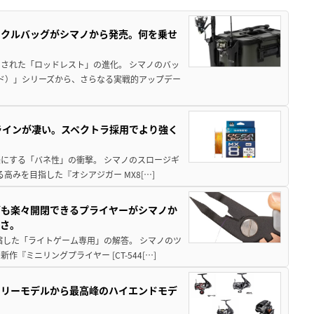
ックルバッグがシマノから発売。何を乗せ
された「ロッドレスト」の進化。 シマノのバッ
ド）」シリーズから、さらなる実戦的アップデー
ラインが凄い。スペクトラ採用でより強く
楽にする「バネ性」の衝撃。 シマノのスロージギ
高みを目指した『オシアジガー MX8[…]
グも楽々開閉できるプライヤーがシマノか
すさ。
縮した「ライトゲーム専用」の解答。 シマノのツ
ミニリングプライヤー [CT-544[…]
トリーモデルから最高峰のハイエンドモデ