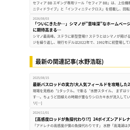
セフィア BB エギング専用リール「セフィア BB」は、上
ニティドライブ」と「インフィニティクロス」を搭載し、回転
2026/08/03
「ついにきたか…」シマノが”意味深”なホームペー
に期待高まる…
シマノ最高峰。ステラに新型登場!? ステラとはシマノが掲げ
ジを繰り返し、現行モデルは2022年で、1992年に初登場し
最新の関連記事(水野浩聡)
2025/08/15
最新バスロッドの実力!大人気フィールドを攻略した
現場を見極め〝1タックル〟で斬る〝水野スタイル〟 まずはリ
す…。ちょうど田植えの時期が重なりシロカキ水が流入して
リ[…]
2024/11/01
【高感度ロッドが魚探代わり!?】24ポイズンアドレ
「アドレナの高感度が僕の魚探代わりです」 水野「高滝湖は