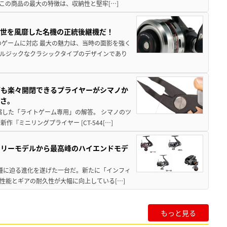
この商品の最大の特徴は、収納性と堅牢[…]
一世を風靡した名機の正統後継機だ！
のゲームに対応 最大の魅力は、当時の面影を強く
ルジックなクラシックタイプのデザインであり
グも楽々開閉できるプライヤーがシマノか
すさ。
縮した「ライトゲーム専用」の解答。 シマノのツ
ミニリングプライヤー [CT-544[…]
トリーモデルから最高峰のハイエンドモデ
位機種に迫る進化を遂げた一台だ。新たに「インフィ
性能とギアの耐久性が大幅に向上している[…]
もっと見る