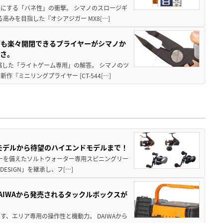
楽にする「バネ性」の衝撃。 シマノのスロージギ
高みを目指した『オシアジガー MX8[…]
グも楽々開閉できるプライヤーがシマノか
すさ。
縮した「ライトゲーム専用」の解答。 シマノのツ
ミニリングプライヤー [CT-544[…]
パモデルから待望のハイエンドモデルまで！
パワーを備えたソルトウォーター専用スピニングリー
ESIGN」を継承し、フ[…]
AIWAから発売されるタックルボックスが
、エリア専用の操作性と機動力。 DAIWAから