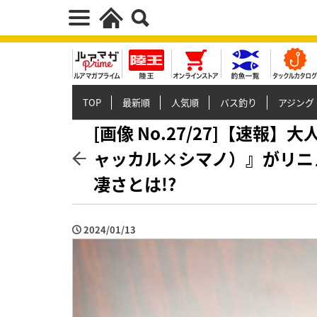
TOP
最新順
人気順
バス釣り
アジング
[画像 No.27/27]【速
ャッカル×シマノ）』がリニ
凄さとは!?
2024/01/13