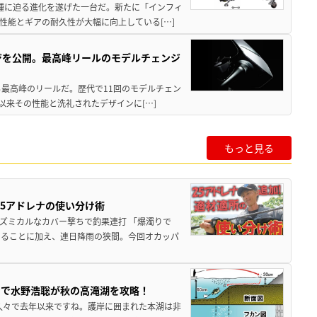
位機種に迫る進化を遂げた一台だ。新たに「インフィ
性能とギアの耐久性が大幅に向上している[…]
ジを公開。最高峰リールのモデルチェンジ
る最高峰のリールだ。歴代で11回のモデルチェン
て以来その性能と洗礼されたデザインに[…]
もっと見る
25アドレナの使い分け術
ズミカルなカバー撃ちで釣果連打 「爆濁りで
いることに加え、連日降雨の狭間。今回オカッパ
ナで水野浩聡が秋の高滝湖を攻略！
久々で去年以来ですね。護岸に囲まれた本湖は非