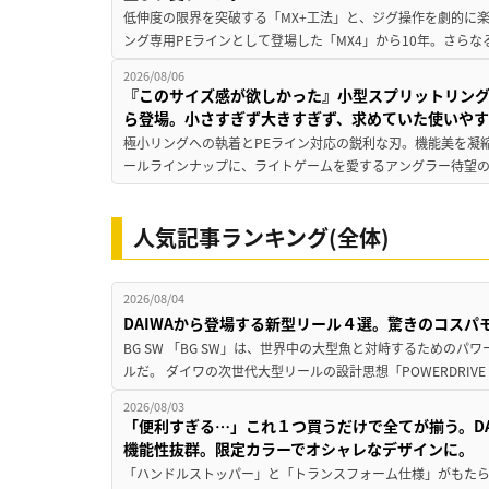
低伸度の限界を突破する「MX+工法」と、ジグ操作を劇的に
ング専用PEラインとして登場した「MX4」から10年。さらなる
2026/08/06
『このサイズ感が欲しかった』小型スプリットリン
ら登場。小さすぎず大きすぎず、求めていた使いや
極小リングへの執着とPEライン対応の鋭利な刃。機能美を凝
ールラインナップに、ライトゲームを愛するアングラー待望の新作『
人気記事ランキング(全体)
2026/08/04
DAIWAから登場する新型リール４選。驚きのコス
BG SW 「BG SW」は、世界中の大型魚と対峙するための
ルだ。 ダイワの次世代大型リールの設計思想「POWERDRIVE D
2026/08/03
「便利すぎる…」これ１つ買うだけで全てが揃う。D
機能性抜群。限定カラーでオシャレなデザインに。
「ハンドルストッパー」と「トランスフォーム仕様」がもたらす