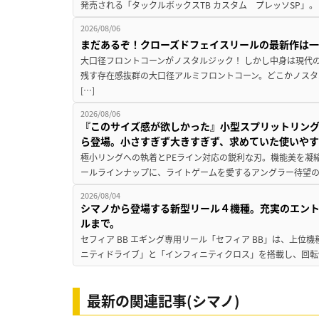
発売される「タックルボックスTB カスタム プレッソSP」。
2026/08/06
まだあるぞ！クローズドフェイスリールの最新作は
大口径フロントコーンがノスタルジック！ しかし中身は現代
残す存在感抜群の大口径アルミフロントコーン。どこかノスタ
[…]
2026/08/06
『このサイズ感が欲しかった』小型スプリットリン
ら登場。小さすぎず大きすぎず、求めていた使いや
極小リングへの執着とPEライン対応の鋭利な刃。機能美を凝
ールラインナップに、ライトゲームを愛するアングラー待望の新作『
2026/08/04
シマノから登場する新型リール４機種。充実のエン
ルまで。
セフィア BB エギング専用リール「セフィア BB」は、上
ニティドライブ」と「インフィニティクロス」を搭載し、回転
最新の関連記事(シマノ)