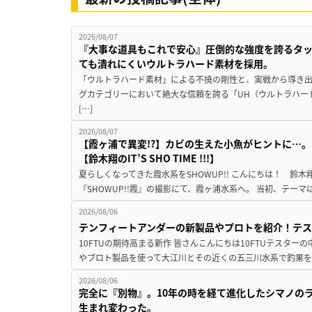
2026/08/07
『大事な道具もこれで安心』圧倒的な強度を誇るタ
ても潰れにくいウルトラハード素材を採用。
「ウルトラハード素材」による不撓の剛性と、実戦から導き出
グカテゴリーにおいて絶大な信頼を誇る「UH（ウルトラハー
[…]
2026/08/07
【霞ヶ浦で異変!?】カビの生えた小魚がヒントに…。
【鈴木翔のIT’S SHO TIME !!!】
夏らしくなってきた霞水系をSHOWUP!! こんにちは！ 鈴木翔です。
『SHOWUP!!霞』の撮影にて、霞ヶ浦水系へ。 当初、テーマ
2026/08/06
テンフィートアンダーの新製品やプロトを紹介！テ
10FTUの期待高まる新作 皆さんこんにちは10FTUテスターの
やプロト製品を使って大江川とその近くの五三川水系で釣果を
2026/08/06
完全に『別物』。10年の時を経て進化したシマノの
生まれ変わった。