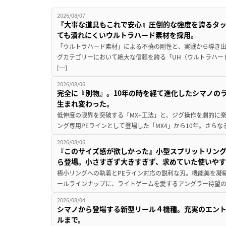
2026/08/07
『大事な道具もこれで安心』圧倒的な強度を誇るタ
ても潰れにくいウルトラハード素材を採用。
「ウルトラハード素材」による不撓の剛性と、実戦から導き出
グカテゴリーにおいて絶大な信頼を誇る「UH（ウルトラハー
[…]
2026/08/06
完全に『別物』。10年の時を経て進化したシマノの
生まれ変わった。
低伸度の限界を突破する「MX+工法」と、ジグ操作を劇的に
ング専用PEラインとして登場した「MX4」から10年。さらなる
2026/08/06
『このサイズ感が欲しかった』小型スプリットリン
ら登場。小さすぎず大きすぎず、求めていた使いや
極小リングへの執着とPEライン対応の鋭利な刃。機能美を凝
ールラインナップに、ライトゲームを愛するアングラー待望の新作『
2026/08/04
シマノから登場する新型リール４機種。充実のエン
ルまで。