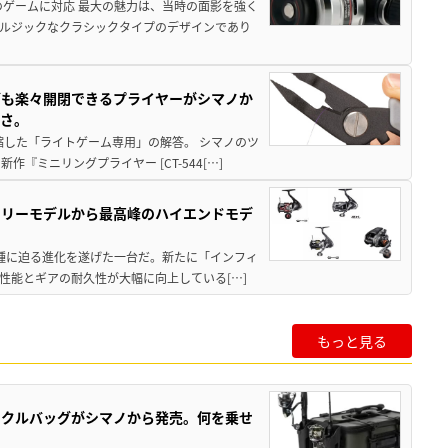
のゲームに対応 最大の魅力は、当時の面影を強く
ルジックなクラシックタイプのデザインであり
グも楽々開閉できるプライヤーがシマノか
すさ。
縮した「ライトゲーム専用」の解答。 シマノのツ
ミニリングプライヤー [CT-544[…]
トリーモデルから最高峰のハイエンドモデ
位機種に迫る進化を遂げた一台だ。新たに「インフィ
性能とギアの耐久性が大幅に向上している[…]
もっと見る
ックルバッグがシマノから発売。何を乗せ