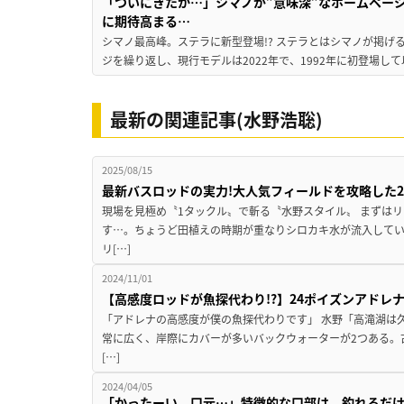
「ついにきたか…」シマノが”意味深”なホームペー
に期待高まる…
シマノ最高峰。ステラに新型登場!? ステラとはシマノが掲げ
ジを繰り返し、現行モデルは2022年で、1992年に初登場し
最新の関連記事(水野浩聡)
2025/08/15
最新バスロッドの実力!大人気フィールドを攻略した
現場を見極め〝1タックル〟で斬る〝水野スタイル〟 まずはリ
す…。ちょうど田植えの時期が重なりシロカキ水が流入して
リ[…]
2024/11/01
【高感度ロッドが魚探代わり!?】24ポイズンアドレ
「アドレナの高感度が僕の魚探代わりです」 水野「高滝湖は
常に広く、岸際にカバーが多いバックウォーターが2つある。
[…]
2024/04/05
「かったーい、口元…」特徴的な口部は、釣れるだけ