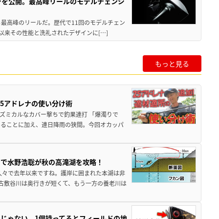
ジを公開。最高峰リールのモデルチェンジ
る最高峰のリールだ。歴代で11回のモデルチェン
て以来その性能と洗礼されたデザインに[…]
もっと見る
25アドレナの使い分け術
ズミカルなカバー撃ちで釣果連打 「爆濁りで
いることに加え、連日降雨の狭間。今回オカッパ
ナで水野浩聡が秋の高滝湖を攻略！
久々で去年以来ですね。護岸に囲まれた本湖は非
古敷谷川は奥行きが短くて、もう一方の養老川は
じゃない。1個持ってるとフィールドの地