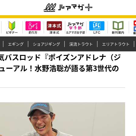
エギング
ショアジギング
渓流トラウト
エリアトラウト
】大人気バスロッド『ポイズンアドレナ（ジ
ューアル！水野浩聡が語る第3世代の