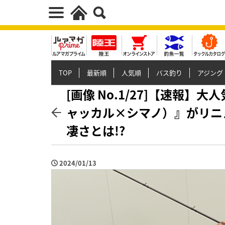
TOP
最新順
人気順
バス釣り
アジング
[画像 No.1/27]【速報
ャッカル×シマノ）』がリニ
凄さとは!?
2024/01/13