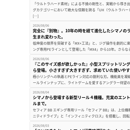
「ウルトラハード素材」による不撓の剛性と、実戦から導き出
グカテゴリーにおいて絶大な信頼を誇る「UH（ウルトラハー
[…]
2026/08/06
完全に『別物』。10年の時を経て進化したシマノの
生まれ変わった。
低伸度の限界を突破する「MX+工法」と、ジグ操作を劇的に
ング専用PEラインとして登場した「MX4」から10年。さらなる
2026/08/06
『このサイズ感が欲しかった』小型スプリットリン
ら登場。小さすぎず大きすぎず、求めていた使いや
極小リングへの執着とPEライン対応の鋭利な刃。機能美を凝
ールラインナップに、ライトゲームを愛するアングラー待望の新作『
2026/08/04
シマノから登場する新型リール４機種。充実のエン
ルまで。
セフィア BB エギング専用リール「セフィア BB」は、上
ニティドライブ」と「インフィニティクロス」を搭載し、回転
2026/08/03