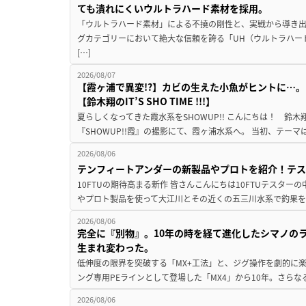
ても潰れにくいウルトラハード素材を採用。
「ウルトラハード素材」による不撓の剛性と、実戦から導き出
グカテゴリーにおいて絶大な信頼を誇る「UH（ウルトラハー
[…]
2026/08/07
【霞ヶ浦で異変!?】カビの生えた小魚がヒントに…。
【鈴木翔のIT’S SHO TIME !!!】
夏らしくなってきた霞水系をSHOWUP!! こんにちは！ 鈴木翔です。
『SHOWUP!!霞』の撮影にて、霞ヶ浦水系へ。 当初、テーマ
2026/08/06
テンフィートアンダーの新製品やプロトを紹介！テ
10FTUの期待高まる新作 皆さんこんにちは10FTUテスターの
やプロト製品を使って大江川とその近くの五三川水系で釣果を
2026/08/06
完全に『別物』。10年の時を経て進化したシマノの
生まれ変わった。
低伸度の限界を突破する「MX+工法」と、ジグ操作を劇的に
ング専用PEラインとして登場した「MX4」から10年。さらなる
2026/08/06