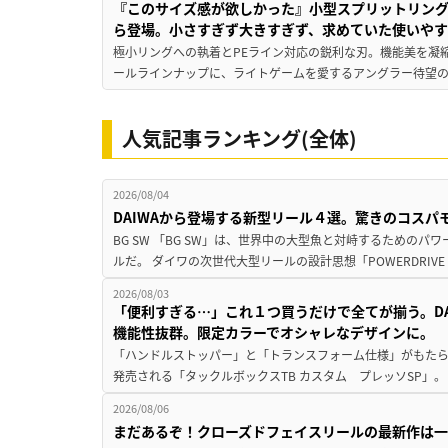
『このサイズ感が欲しかった』小型スプリットリン
ら登場。小さすぎず大きすぎず、求めていた使いや
極小リングへの執着とPEライン対応の鋭利な刃。機能美を凝
ールラインナップに、ライトゲームを愛するアングラー待望の新作『
人気記事ランキング(全体)
2026/08/04
DAIWAから登場する新型リール４選。驚きのコス
BG SW 「BG SW」は、世界中の大型魚と対峙するための
ルだ。 ダイワの次世代大型リールの設計思想「POWERDRIVE D
2026/08/03
「便利すぎる…」これ１つ買うだけで全てが揃う。D
機能性抜群。限定カラーでオシャレなデザインに。
「ハンドルストッパー」と「トランスフォーム仕様」がもたらす
発売される「タックルボックスTB カスタム プレッソSP」。
2026/08/06
まだあるぞ！クローズドフェイスリールの最新作は