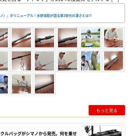
ノ）』がリニューアル！水野浩聡が語る第3世代の凄さとは!?
もっと見る
ックルバッグがシマノから発売。何を乗せ