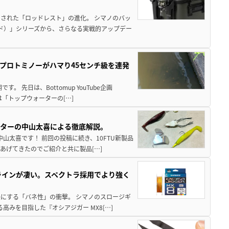
された「ロッドレスト」の進化。 シマノのバッ
ド）」シリーズから、さらなる実戦的アップデー
プロトミノーがハマり45センチ級を連発
 先日は、Bottomup YouTube企画
は「トップウォーターの[…]
スターの中山太喜による徹底解説。
中山太喜です！ 前回の投稿に続き、10FTU新製品
あげてきたのでご紹介と共に製品[…]
ラインが凄い。スペクトラ採用でより強く
楽にする「バネ性」の衝撃。 シマノのスロージギ
高みを目指した『オシアジガー MX8[…]