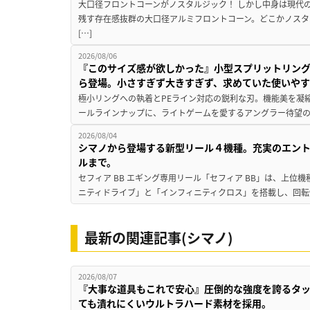
大口径フロントコーンがノスタルジック！ しかし中身は現代
残す存在感抜群の大口径アルミフロントコーン。どこかノスタ
[…]
2026/08/06
『このサイズ感が欲しかった』小型スプリットリン
ら登場。小さすぎず大きすぎず、求めていた使いや
極小リングへの執着とPEライン対応の鋭利な刃。機能美を凝
ールラインナップに、ライトゲームを愛するアングラー待望の新作『
2026/08/04
シマノから登場する新型リール４機種。充実のエン
ルまで。
セフィア BB エギング専用リール「セフィア BB」は、上
ニティドライブ」と「インフィニティクロス」を搭載し、回転
最新の関連記事(シマノ)
2026/08/07
『大事な道具もこれで安心』圧倒的な強度を誇るタ
ても潰れにくいウルトラハード素材を採用。