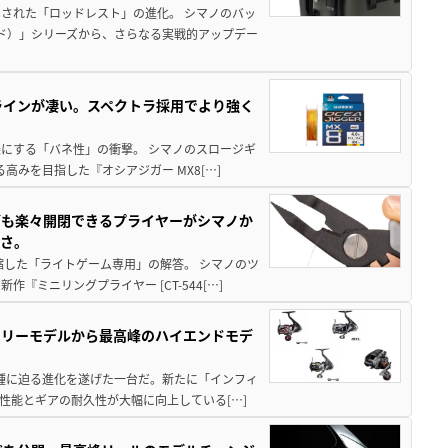
された「ロッドレスト」の進化。 シマノのバッ
ド）」シリーズから、さらなる実戦的アップデー
ラインが凄い。スペクトラ採用でより強く
楽にする「バネ性」の衝撃。 シマノのスロージギ
高みを目指した『オシアジガー MX8[…]
グも楽々開閉できるプライヤーがシマノか
すさ。
縮した「ライトゲーム専用」の解答。 シマノのツ
ミニリングプライヤー [CT-544[…]
トリーモデルから最高峰のハイエンドモデ
位機種に迫る進化を遂げた一台だ。新たに「インフィ
性能とギアの耐久性が大幅に向上している[…]