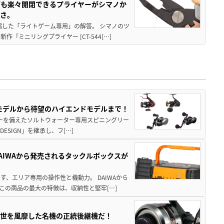
グも楽々開閉できるプライヤーがシマノか
すさ。
縮した「ライトゲーム専用」の解答。 シマノのツ
ミニリングプライヤー [CT-544[…]
パモデルから待望のハイエンドモデルまで！
パワーを備えたソルトウォーター専用スピニングリー
ESIGN」を継承し、フ[…]
AIWAから発売されるタックルボックスが
、エリア専用の操作性と機動力。 DAIWAから
この商品の最大の特徴は、収納性と堅牢[…]
一世を風靡した名機の正統後継機だ！