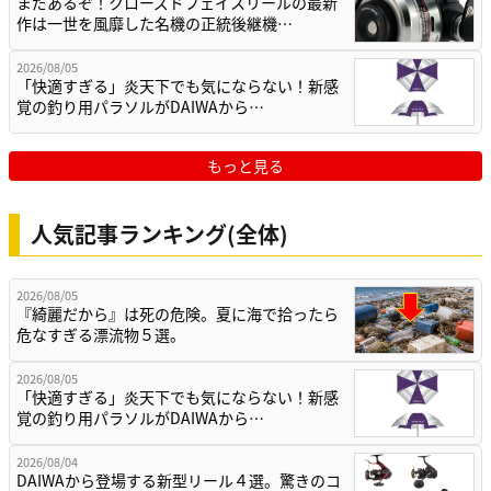
まだあるぞ！クローズドフェイスリールの最新
作は一世を風靡した名機の正統後継機…
2026/08/05
「快適すぎる」炎天下でも気にならない！新感
覚の釣り用パラソルがDAIWAから…
もっと見る
人気記事ランキング(全体)
2026/08/05
『綺麗だから』は死の危険。夏に海で拾ったら
危なすぎる漂流物５選。
2026/08/05
「快適すぎる」炎天下でも気にならない！新感
覚の釣り用パラソルがDAIWAから…
2026/08/04
DAIWAから登場する新型リール４選。驚きのコ