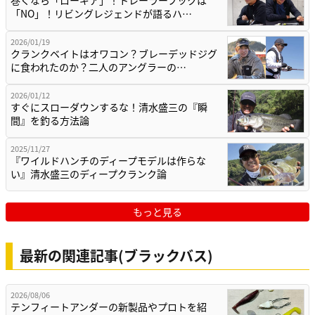
巻くなら「ローギア」！トレーラーフックは
「NO」！リビングレジェンドが語るハ…
2026/01/19
クランクベイトはオワコン？ブレーデッドジグ
に食われたのか？二人のアングラーの…
2026/01/12
すぐにスローダウンするな！清水盛三の『瞬
間』を釣る方法論
2025/11/27
『ワイルドハンチのディープモデルは作らな
い』清水盛三のディープクランク論
もっと見る
最新の関連記事(ブラックバス)
2026/08/06
テンフィートアンダーの新製品やプロトを紹