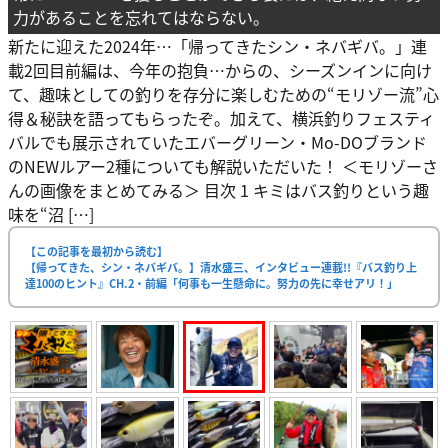
力があることを忘れてはならない。
新たに迎えた2024年…「帰ってきたシン・ネバギバ。」連
載2回目前編は、今年の抱負…からの、シーズンインに向け
て、趣味としての釣りを存分に楽しむための“モリゾー流”心
得＆秘訣を語ってもらったぞ。加えて、横浜釣りフェスティ
バルでも展示されていたエバーグリーン・Mo-DOブランド
のNEWルアー2種についても解説いただいた！ ＜モリゾーさ
んの画像をまとめてみる＞ 目次 1 キミはバス釣りという趣
味を“沼 […]
【この記事を最初から読む】
【帰ってきた、シン・ネバギバ。】清水盛三、インタビュー連載!!『バス釣り上
達100のヒント』CH.2・前編「何事も一生懸命に。努力の先に幸せアリ！」