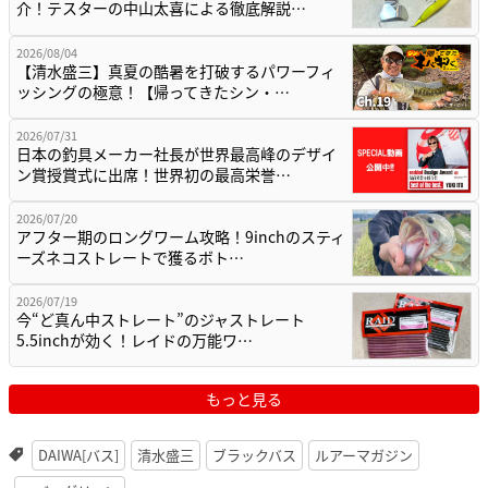
介！テスターの中山太喜による徹底解説…
2026/08/04
【清水盛三】真夏の酷暑を打破するパワーフィ
ッシングの極意！【帰ってきたシン・…
2026/07/31
日本の釣具メーカー社長が世界最高峰のデザイ
ン賞授賞式に出席！世界初の最高栄誉…
2026/07/20
アフター期のロングワーム攻略！9inchのスティ
ーズネコストレートで獲るボト…
2026/07/19
今“ど真ん中ストレート”のジャストレート
5.5inchが効く！レイドの万能ワ…
もっと見る
DAIWA[バス]
清水盛三
ブラックバス
ルアーマガジン