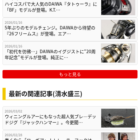
ハイコスパで大人気のDAIWA『タトゥーラ』に
「BF」モデルが登場。K.T.…
2026/01/16
5年ぶりのモデルチェンジ。DAIWAから待望の
『26フリームス』が登場。エア…
2026/01/16
「初代を彷彿…」DAIWAのイグジストに“20周
年記念”モデルが登場。純正に…
もっと見る
最新の関連記事(清水盛三)
2026/03/02
ウィニングルアーにもなった超人気ブレ―デッ
ドジグ『ジャックハンマー』。今更聞…
2026/02/28