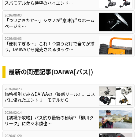
スパモデルから待望のハイエンド…
2026/08/03
「ついにきたか…」シマノが”意味深”なホーム
ページを…
2026/08/03
「便利すぎる…」これ１つ買うだけで全てが揃
う。DAIWAから発売されるタック…
最新の関連記事(DAIWA[バス])
2026/04/23
価格帯別でみるDAIWAの『最新リール』。コス
パに優れたエントリーモデルから…
2026/02/14
【初場所攻略】バス釣り最後の秘境⁉「柳川ク
リーク」に佐々木勝也…
2026/01/20