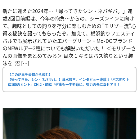
新たに迎えた2024年…「帰ってきたシン・ネバギバ。」連
載2回目前編は、今年の抱負…からの、シーズンインに向け
て、趣味としての釣りを存分に楽しむための“モリゾー流”心
得＆秘訣を語ってもらったぞ。加えて、横浜釣りフェスティ
バルでも展示されていたエバーグリーン・Mo-DOブランド
のNEWルアー2種についても解説いただいた！ ＜モリゾーさ
んの画像をまとめてみる＞ 目次 1 キミはバス釣りという趣
味を“沼 […]
【この記事を最初から読む】
【帰ってきた、シン・ネバギバ。】清水盛三、インタビュー連載!!『バス釣り上
達100のヒント』CH.2・前編「何事も一生懸命に。努力の先に幸せアリ！」