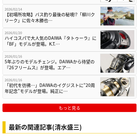
2026/02/14
【初場所攻略】バス釣り最後の秘境⁉「柳川ク
リーク」に佐々木勝也…
2026/01/20
ハイコスパで大人気のDAIWA『タトゥーラ』に
「BF」モデルが登場。K.T.…
2026/01/16
5年ぶりのモデルチェンジ。DAIWAから待望の
『26フリームス』が登場。エア…
2026/01/16
「初代を彷彿…」DAIWAのイグジストに“20周
年記念”モデルが登場。純正に…
もっと見る
最新の関連記事(清水盛三)