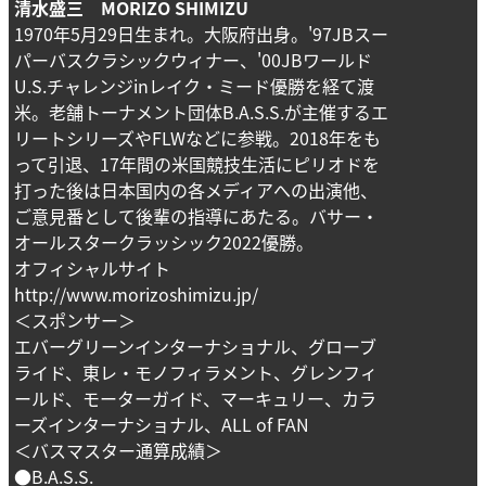
清水盛三 MORIZO SHIMIZU
1970年5月29日生まれ。大阪府出身。'97JBスー
パーバスクラシックウィナー、'00JBワールド
U.S.チャレンジinレイク・ミード優勝を経て渡
米。老舗トーナメント団体B.A.S.S.が主催するエ
リートシリーズやFLWなどに参戦。2018年をも
って引退、17年間の米国競技生活にピリオドを
打った後は日本国内の各メディアへの出演他、
ご意見番として後輩の指導にあたる。バサー・
オールスタークラッシック2022優勝。
オフィシャルサイト
http://www.morizoshimizu.jp/
＜スポンサー＞
エバーグリーンインターナショナル、グローブ
ライド、東レ・モノフィラメント、グレンフィ
ールド、モーターガイド、マーキュリー、カラ
ーズインターナショナル、ALL of FAN
＜バスマスター通算成績＞
●B.A.S.S.