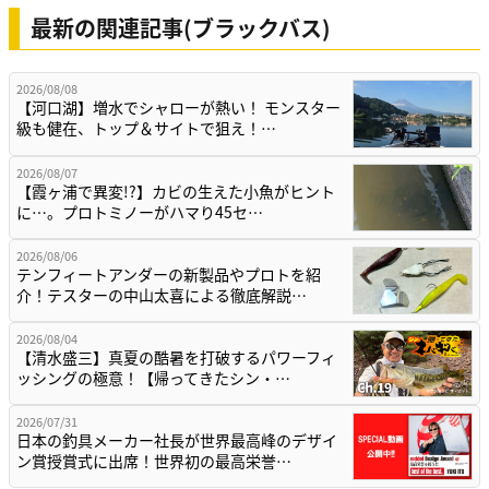
最新の関連記事(ブラックバス)
2026/08/08
【河口湖】増水でシャローが熱い！ モンスター
級も健在、トップ＆サイトで狙え！…
2026/08/07
【霞ヶ浦で異変!?】カビの生えた小魚がヒント
に…。プロトミノーがハマり45セ…
2026/08/06
テンフィートアンダーの新製品やプロトを紹
介！テスターの中山太喜による徹底解説…
2026/08/04
【清水盛三】真夏の酷暑を打破するパワーフィ
ッシングの極意！【帰ってきたシン・…
2026/07/31
日本の釣具メーカー社長が世界最高峰のデザイ
ン賞授賞式に出席！世界初の最高栄誉…