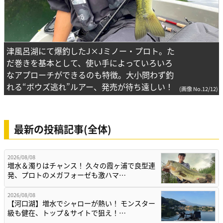
津風呂湖にて爆釣したJ×Jミノー・プロト。た
だ巻きを基本として、使い手によっていろいろ
なアプローチができるのも特徴。大小問わず釣
れる“ボウズ逃れ”ルアー、発売が待ち遠しい！
(画像 No.12/12)
最新の投稿記事(全体)
2026/08/08
増水＆濁りはチャンス！ 久々の霞ヶ浦で良型連
発、プロトのメガフォーゼも激ハマ…
2026/08/08
【河口湖】増水でシャローが熱い！ モンスター
級も健在、トップ＆サイトで狙え！…