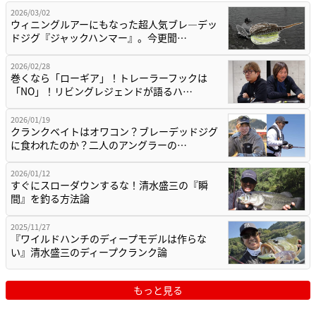
2026/03/02
ウィニングルアーにもなった超人気ブレ―デッ
ドジグ『ジャックハンマー』。今更聞…
2026/02/28
巻くなら「ローギア」！トレーラーフックは
「NO」！リビングレジェンドが語るハ…
2026/01/19
クランクベイトはオワコン？ブレーデッドジグ
に食われたのか？二人のアングラーの…
2026/01/12
すぐにスローダウンするな！清水盛三の『瞬
間』を釣る方法論
2025/11/27
『ワイルドハンチのディープモデルは作らな
い』清水盛三のディープクランク論
もっと見る