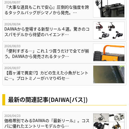
2026/08/07
『大事な道具もこれで安心』圧倒的な強度を誇
るタックルバッグがシマノから発売。…
2026/08/04
DAIWAから登場する新型リール４選。驚きのコ
スパモデルから待望のハイエンド…
2026/08/03
「便利すぎる…」これ１つ買うだけで全てが揃
う。DAIWAから発売されるタック…
2026/08/07
【霞ヶ浦で異変!?】カビの生えた小魚がヒント
に…。プロトミノーがハマり45セ…
最新の関連記事(DAIWA[バス])
2026/04/23
価格帯別でみるDAIWAの『最新リール』。コス
パに優れたエントリーモデルから…