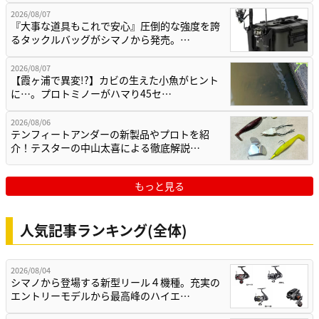
2026/08/07
『大事な道具もこれで安心』圧倒的な強度を誇
るタックルバッグがシマノから発売。…
2026/08/07
【霞ヶ浦で異変!?】カビの生えた小魚がヒント
に…。プロトミノーがハマり45セ…
2026/08/06
テンフィートアンダーの新製品やプロトを紹
介！テスターの中山太喜による徹底解説…
もっと見る
人気記事ランキング(全体)
2026/08/04
シマノから登場する新型リール４機種。充実の
エントリーモデルから最高峰のハイエ…