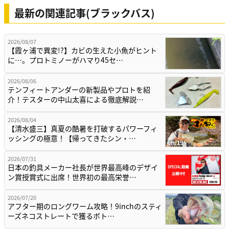
最新の関連記事(ブラックバス)
2026/08/07
【霞ヶ浦で異変!?】カビの生えた小魚がヒント
に…。プロトミノーがハマり45セ…
2026/08/06
テンフィートアンダーの新製品やプロトを紹
介！テスターの中山太喜による徹底解説…
2026/08/04
【清水盛三】真夏の酷暑を打破するパワーフィ
ッシングの極意！【帰ってきたシン・…
2026/07/31
日本の釣具メーカー社長が世界最高峰のデザイ
ン賞授賞式に出席！世界初の最高栄誉…
2026/07/20
アフター期のロングワーム攻略！9inchのスティ
ーズネコストレートで獲るボト…