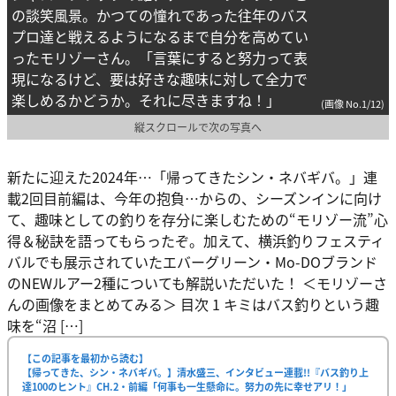
の談笑風景。かつての憧れであった往年のバス
プロ達と戦えるようになるまで自分を高めてい
ったモリゾーさん。「言葉にすると努力って表
現になるけど、要は好きな趣味に対して全力で
楽しめるかどうか。それに尽きますね！」
(画像 No.1/12)
縦スクロールで次の写真へ
新たに迎えた2024年…「帰ってきたシン・ネバギバ。」連
載2回目前編は、今年の抱負…からの、シーズンインに向け
て、趣味としての釣りを存分に楽しむための“モリゾー流”心
得＆秘訣を語ってもらったぞ。加えて、横浜釣りフェスティ
バルでも展示されていたエバーグリーン・Mo-DOブランド
のNEWルアー2種についても解説いただいた！ ＜モリゾーさ
んの画像をまとめてみる＞ 目次 1 キミはバス釣りという趣
味を“沼 […]
【この記事を最初から読む】
【帰ってきた、シン・ネバギバ。】清水盛三、インタビュー連載!!『バス釣り上
達100のヒント』CH.2・前編「何事も一生懸命に。努力の先に幸せアリ！」