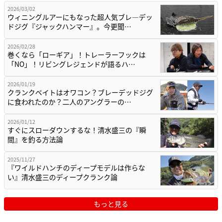
2026/03/02
ウィニングルアーにもなった超人気ブレ―デッ
ドジグ『ジャックハンマー』。今更聞…
2026/02/28
巻くなら「ローギア」！トレーラーフックは
「NO」！リビングレジェンドが語るハ…
2026/01/19
クランクベイトはオワコン？ブレーデッドジグ
に食われたのか？二人のアングラーの…
2026/01/12
すぐにスローダウンするな！清水盛三の『瞬
間』を釣る方法論
2025/11/27
『ワイルドハンチのディープモデルは作らな
い』清水盛三のディープクランク論
もっと見る