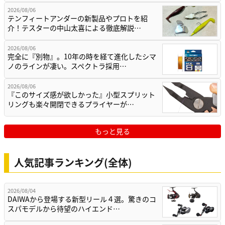
2026/08/06
テンフィートアンダーの新製品やプロトを紹
介！テスターの中山太喜による徹底解説…
2026/08/06
完全に『別物』。10年の時を経て進化したシマ
ノのラインが凄い。スペクトラ採用…
2026/08/06
『このサイズ感が欲しかった』小型スプリット
リングも楽々開閉できるプライヤーが…
もっと見る
人気記事ランキング(全体)
2026/08/04
DAIWAから登場する新型リール４選。驚きのコ
スパモデルから待望のハイエンド…