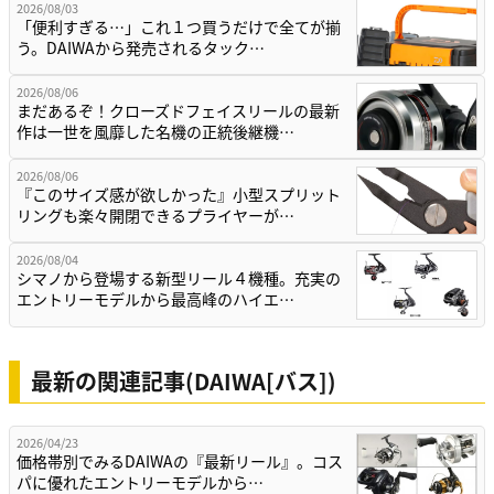
2026/08/03
「便利すぎる…」これ１つ買うだけで全てが揃
う。DAIWAから発売されるタック…
2026/08/06
まだあるぞ！クローズドフェイスリールの最新
作は一世を風靡した名機の正統後継機…
2026/08/06
『このサイズ感が欲しかった』小型スプリット
リングも楽々開閉できるプライヤーが…
2026/08/04
シマノから登場する新型リール４機種。充実の
エントリーモデルから最高峰のハイエ…
最新の関連記事(DAIWA[バス])
2026/04/23
価格帯別でみるDAIWAの『最新リール』。コス
パに優れたエントリーモデルから…