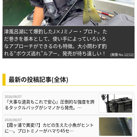
津風呂湖にて爆釣したJ×Jミノー・プロト。た
だ巻きを基本として、使い手によっていろいろ
なアプローチができるのも特徴。大小問わず釣
れる“ボウズ逃れ”ルアー、発売が待ち遠しい！
(画像 No.12/12)
最新の投稿記事(全体)
2026/08/07
『大事な道具もこれで安心』圧倒的な強度を誇
るタックルバッグがシマノから発売。…
2026/08/07
【霞ヶ浦で異変!?】カビの生えた小魚がヒント
に…。プロトミノーがハマり45セ…