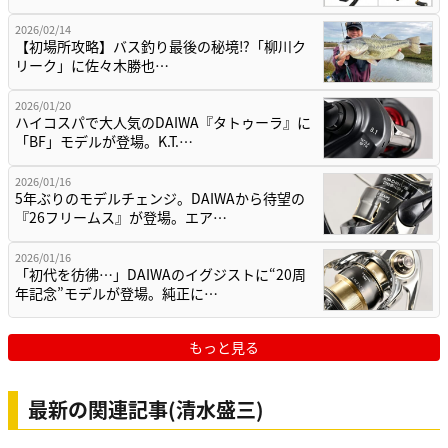
2026/02/14
【初場所攻略】バス釣り最後の秘境⁉「柳川ク
リーク」に佐々木勝也…
2026/01/20
ハイコスパで大人気のDAIWA『タトゥーラ』に
「BF」モデルが登場。K.T.…
2026/01/16
5年ぶりのモデルチェンジ。DAIWAから待望の
『26フリームス』が登場。エア…
2026/01/16
「初代を彷彿…」DAIWAのイグジストに“20周
年記念”モデルが登場。純正に…
もっと見る
最新の関連記事(清水盛三)