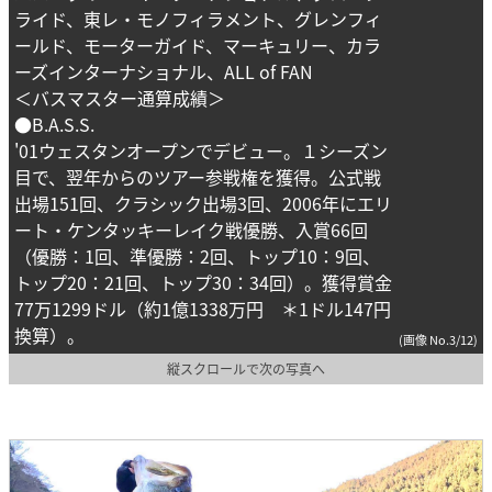
ライド、東レ・モノフィラメント、グレンフィ
ールド、モーターガイド、マーキュリー、カラ
ーズインターナショナル、ALL of FAN
＜バスマスター通算成績＞
●B.A.S.S.
'01ウェスタンオープンでデビュー。１シーズン
目で、翌年からのツアー参戦権を獲得。公式戦
出場151回、クラシック出場3回、2006年にエリ
ート・ケンタッキーレイク戦優勝、入賞66回
（優勝：1回、準優勝：2回、トップ10：9回、
トップ20：21回、トップ30：34回）。獲得賞金
77万1299ドル（約1億1338万円 ＊1ドル147円
換算）。
(画像 No.3/12)
縦スクロールで次の写真へ