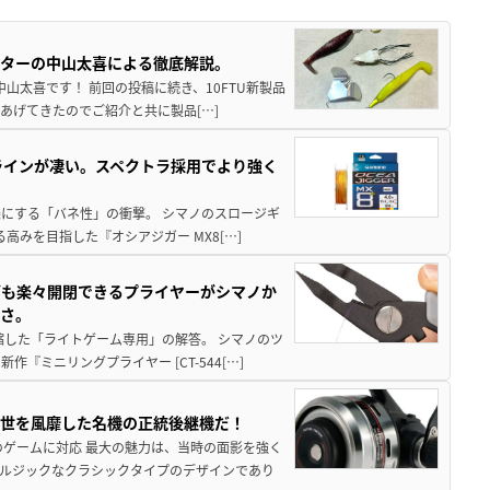
スターの中山太喜による徹底解説。
中山太喜です！ 前回の投稿に続き、10FTU新製品
あげてきたのでご紹介と共に製品[…]
ラインが凄い。スペクトラ採用でより強く
楽にする「バネ性」の衝撃。 シマノのスロージギ
高みを目指した『オシアジガー MX8[…]
グも楽々開閉できるプライヤーがシマノか
すさ。
縮した「ライトゲーム専用」の解答。 シマノのツ
ミニリングプライヤー [CT-544[…]
一世を風靡した名機の正統後継機だ！
のゲームに対応 最大の魅力は、当時の面影を強く
ルジックなクラシックタイプのデザインであり