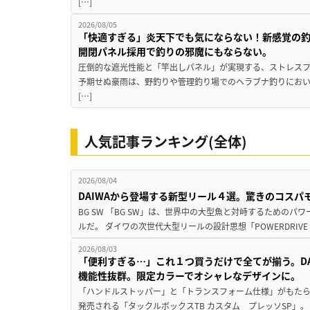
[…]
2026/08/05
「快適すぎる」炎天下でも気にならない！新感覚の釣
開閉パネル採用で釣りの邪魔にもならない。
圧倒的な遮光性能と「竿出しパネル」が実現する、ストレスフ
予期せぬ豪雨は、野釣りや管理釣り場でのヘラブナ釣りにお
[…]
人気記事ランキング(全体)
2026/08/04
DAIWAから登場する新型リール４選。驚きのコス
BG SW 「BG SW」は、世界中の大型魚と対峙するための
ルだ。 ダイワの次世代大型リールの設計思想「POWERDRIVE D
2026/08/03
「便利すぎる…」これ１つ買うだけで全てが揃う。D
機能性抜群。限定カラーでオシャレなデザインに。
「ハンドルストッパー」と「トランスフォーム仕様」がもたらす
発売される「タックルボックスTB カスタム プレッソSP」。