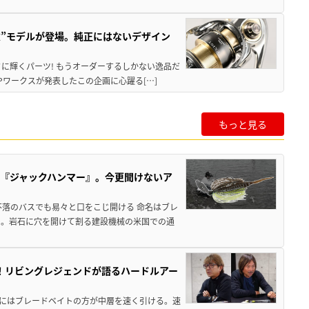
記念”モデルが登場。純正にはないデザイン
に輝くパーツ! もうオーダーするしかない逸品だ
Pワークスが発表したこの企画に心躍る[…]
もっと見る
『ジャックハンマー』。今更聞けないア
不落のバスでも易々と口をこじ開ける 命名はブレ
）。岩石に穴を開けて割る建設機械の米国での通
！リビングレジェンドが語るハードルアー
辺「基本的にはブレードベイトの方が中層を速く引ける。速