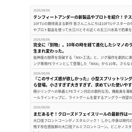
2026/08/06
テンフィートアンダーの新製品やプロトを紹介！テ
10FTUの期待高まる新作 皆さんこんにちは10FTUテスターの
やプロト製品を使って大江川とその近くの五三川水系で釣果を
2026/08/06
完全に『別物』。10年の時を経て進化したシマノの
生まれ変わった。
低伸度の限界を突破する「MX+工法」と、ジグ操作を劇的に
ング専用PEラインとして登場した「MX4」から10年。さらなる
2026/08/06
『このサイズ感が欲しかった』小型スプリットリン
ら登場。小さすぎず大きすぎず、求めていた使いや
極小リングへの執着とPEライン対応の鋭利な刃。機能美を凝
ールラインナップに、ライトゲームを愛するアングラー待望の新作『
2026/08/06
まだあるぞ！クローズドフェイスリールの最新作は
大口径フロントコーンがノスタルジック！ しかし中身は現代
残す存在感抜群の大口径アルミフロントコーン。どこかノスタ