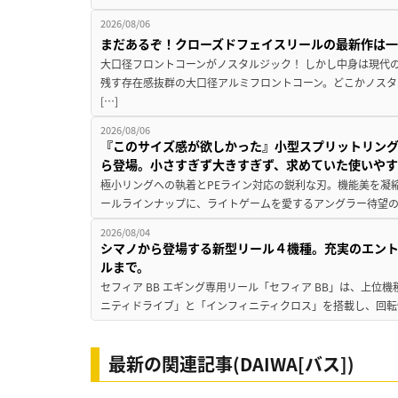
2026/08/06
まだあるぞ！クローズドフェイスリールの最新作は
大口径フロントコーンがノスタルジック！ しかし中身は現代
残す存在感抜群の大口径アルミフロントコーン。どこかノスタ
[…]
2026/08/06
『このサイズ感が欲しかった』小型スプリットリン
ら登場。小さすぎず大きすぎず、求めていた使いや
極小リングへの執着とPEライン対応の鋭利な刃。機能美を凝
ールラインナップに、ライトゲームを愛するアングラー待望の新作『
2026/08/04
シマノから登場する新型リール４機種。充実のエン
ルまで。
セフィア BB エギング専用リール「セフィア BB」は、上
ニティドライブ」と「インフィニティクロス」を搭載し、回転
最新の関連記事(DAIWA[バス])