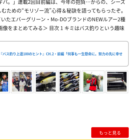
バギバ。」連載2回目前編は、今年の抱負…からの、シーズ
むための“モリゾー流”心得＆秘訣を語ってもらったぞ。
たエバーグリーン・Mo-DOブランドのNEWルアー2種
像をまとめてみる＞ 目次 1 キミはバス釣りという趣味
『バス釣り上達100のヒント』CH.2・前編「何事も一生懸命に。努力の先に幸せ
もっと見る