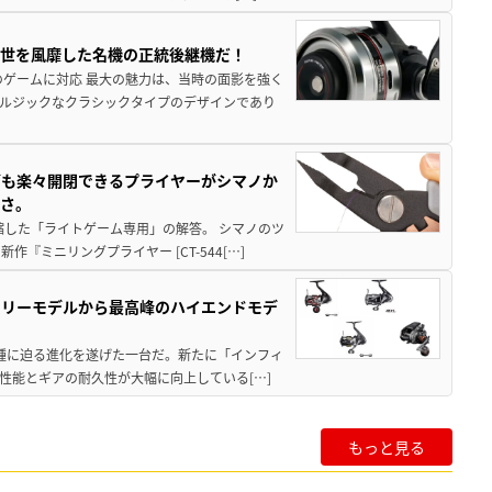
一世を風靡した名機の正統後継機だ！
のゲームに対応 最大の魅力は、当時の面影を強く
ルジックなクラシックタイプのデザインであり
グも楽々開閉できるプライヤーがシマノか
すさ。
縮した「ライトゲーム専用」の解答。 シマノのツ
ミニリングプライヤー [CT-544[…]
トリーモデルから最高峰のハイエンドモデ
位機種に迫る進化を遂げた一台だ。新たに「インフィ
性能とギアの耐久性が大幅に向上している[…]
もっと見る