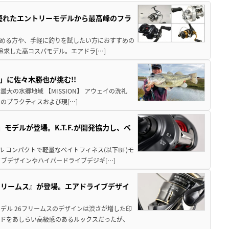
に優れたエントリーモデルから最高峰のフラ
始める方や、手軽に釣りを試したい方におすすめの
を追求した高コスパモデル。エアドラ[…]
」に佐々木勝也が挑む!!
日本最大の水郷地域 【MISSION】 アウェイの洗礼
のプラクティスおよび現[…]
モデルが登場。K.T.F.が開発協力し、ベ
 コンパクトで軽量なベイトフィネス(以下BF)モ
ブデザインやハイパードライブデジギ[…]
6フリームス』が登場。エアドライブデザイ
デル 26フリームスのデザインは渋さが増した印
ルドをあしらい高級感のあるルックスだったが、