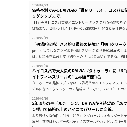
2026/04/23
価格帯別でみるDAIWAの『最新リール』。コスパ
ッグシップまで。
【1万円台】コスパ重視／エントリークラス これから釣りを
価格帯だ。 24レブロス(1万円～1万2800円） 軽さと操作性
2026/02/14
【初場所攻略】バス釣り最後の秘境⁉「柳川クリーク
profile 果てしなき迷宮水路 柳川クリーク 総延長930kmの
は、初場所を舞台とする釣り人の「己との戦い」である。初日
2026/01/20
ハイコスパで大人気のDAIWA『タトゥーラ』に「BF」
イトフィネスリールの“世界標準機”に。
タトゥーラの路線はブレない! 世界標準のベイトフィネスリール
デルになってもタトゥーラの路線はブレない。 ハイパードライ
2026/01/16
5年ぶりのモデルチェンジ。DAIWAから待望の『2
ン採用で価格以上のハイコスパリールに変貌。
より軽快な操作性に引き上げられたグローバルスタンダードモ
象だ。前作はシルバーのボディにスプールやハンドルにゴー