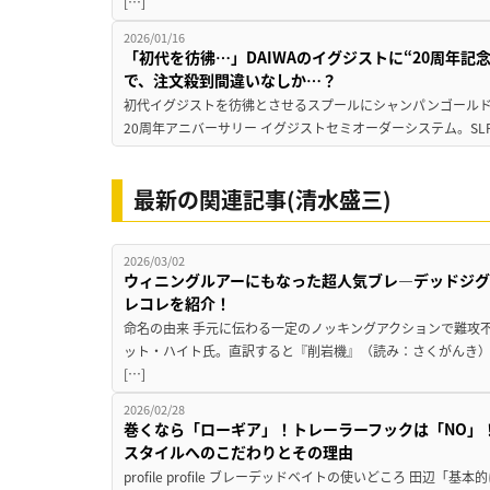
[…]
2026/01/16
「初代を彷彿…」DAIWAのイグジストに“20周年
で、注文殺到間違いなしか…？
初代イグジストを彷彿とさせるスプールにシャンパンゴールド
20周年アニバーサリー イグジストセミオーダーシステム。SL
最新の関連記事(清水盛三)
2026/03/02
ウィニングルアーにもなった超人気ブレ―デッドジグ
レコレを紹介！
命名の由来 手元に伝わる一定のノッキングアクションで難攻
ット・ハイト氏。直訳すると『削岩機』（読み：さくがんき
[…]
2026/02/28
巻くなら「ローギア」！トレーラーフックは「NO」
スタイルへのこだわりとその理由
profile profile ブレーデッドベイトの使いどころ 田