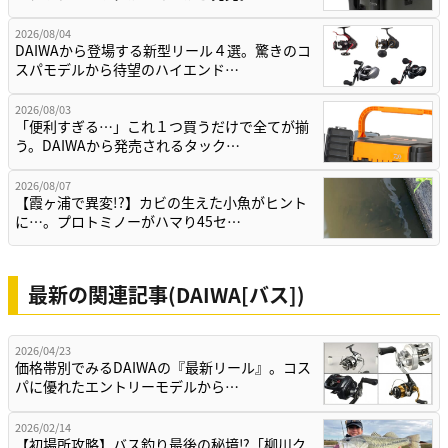
2026/08/04
DAIWAから登場する新型リール４選。驚きのコ
スパモデルから待望のハイエンド…
2026/08/03
「便利すぎる…」これ１つ買うだけで全てが揃
う。DAIWAから発売されるタック…
2026/08/07
【霞ヶ浦で異変!?】カビの生えた小魚がヒント
に…。プロトミノーがハマり45セ…
最新の関連記事(DAIWA[バス])
2026/04/23
価格帯別でみるDAIWAの『最新リール』。コス
パに優れたエントリーモデルから…
2026/02/14
【初場所攻略】バス釣り最後の秘境⁉「柳川ク