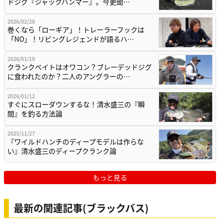
ドジグ『ジャックハンマー』。今更聞…
2026/02/28
巻くなら「ローギア」！トレーラーフックは
「NO」！リビングレジェンドが語るハ…
2026/01/19
クランクベイトはオワコン？ブレーデッドジグ
に食われたのか？二人のアングラーの…
2026/01/12
すぐにスローダウンするな！清水盛三の『瞬
間』を釣る方法論
2025/11/27
『ワイルドハンチのディープモデルは作らな
い』清水盛三のディープクランク論
もっと見る
最新の関連記事(ブラックバス)