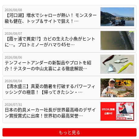
2026/08/08
【河口湖】増水でシャローが熱い！ モンスター
級も健在、トップ＆サイトで狙え！…
2026/08/07
【霞ヶ浦で異変!?】カビの生えた小魚がヒント
に…。プロトミノーがハマり45セ…
2026/08/06
テンフィートアンダーの新製品やプロトを紹
介！テスターの中山太喜による徹底解説…
2026/08/04
【清水盛三】真夏の酷暑を打破するパワーフィ
ッシングの極意！【帰ってきたシン・…
2026/07/31
日本の釣具メーカー社長が世界最高峰のデザイ
ン賞授賞式に出席！世界初の最高栄誉…
もっと見る