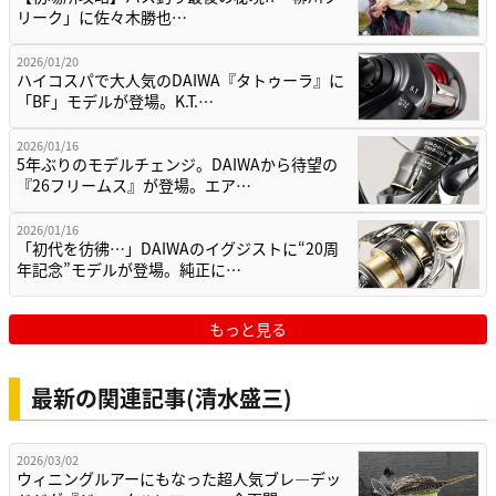
リーク」に佐々木勝也…
2026/01/20
ハイコスパで大人気のDAIWA『タトゥーラ』に
「BF」モデルが登場。K.T.…
2026/01/16
5年ぶりのモデルチェンジ。DAIWAから待望の
『26フリームス』が登場。エア…
2026/01/16
「初代を彷彿…」DAIWAのイグジストに“20周
年記念”モデルが登場。純正に…
もっと見る
最新の関連記事(清水盛三)
2026/03/02
ウィニングルアーにもなった超人気ブレ―デッ