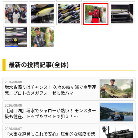
最新の投稿記事(全体)
2026/08/08
増水＆濁りはチャンス！ 久々の霞ヶ浦で良型連
発、プロトのメガフォーゼも激ハマ…
2026/08/08
【河口湖】増水でシャローが熱い！ モンスター
級も健在、トップ＆サイトで狙え！…
2026/08/07
『大事な道具もこれで安心』圧倒的な強度を誇