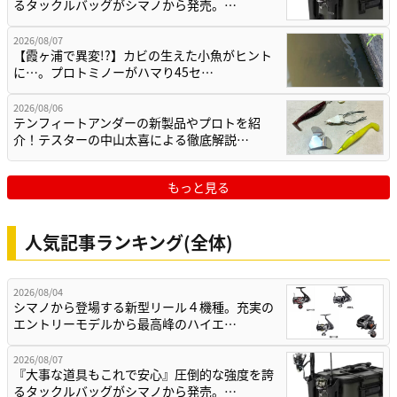
るタックルバッグがシマノから発売。…
2026/08/07
【霞ヶ浦で異変!?】カビの生えた小魚がヒント
に…。プロトミノーがハマり45セ…
2026/08/06
テンフィートアンダーの新製品やプロトを紹
介！テスターの中山太喜による徹底解説…
もっと見る
人気記事ランキング(全体)
2026/08/04
シマノから登場する新型リール４機種。充実の
エントリーモデルから最高峰のハイエ…
2026/08/07
『大事な道具もこれで安心』圧倒的な強度を誇
るタックルバッグがシマノから発売。…