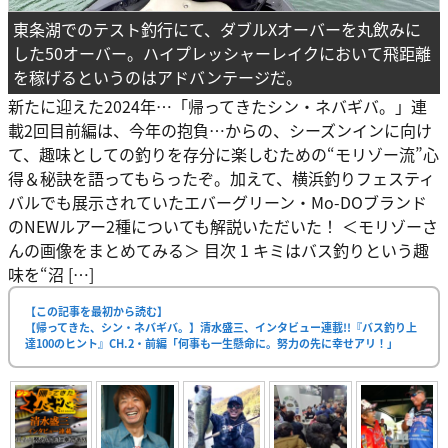
東条湖でのテスト釣行にて、ダブルXオーバーを丸飲みに
した50オーバー。ハイプレッシャーレイクにおいて飛距離
を稼げるというのはアドバンテージだ。
新たに迎えた2024年…「帰ってきたシン・ネバギバ。」連
載2回目前編は、今年の抱負…からの、シーズンインに向け
て、趣味としての釣りを存分に楽しむための“モリゾー流”心
得＆秘訣を語ってもらったぞ。加えて、横浜釣りフェスティ
バルでも展示されていたエバーグリーン・Mo-DOブランド
のNEWルアー2種についても解説いただいた！ ＜モリゾーさ
んの画像をまとめてみる＞ 目次 1 キミはバス釣りという趣
味を“沼 […]
【この記事を最初から読む】
【帰ってきた、シン・ネバギバ。】清水盛三、インタビュー連載!!『バス釣り上
達100のヒント』CH.2・前編「何事も一生懸命に。努力の先に幸せアリ！」