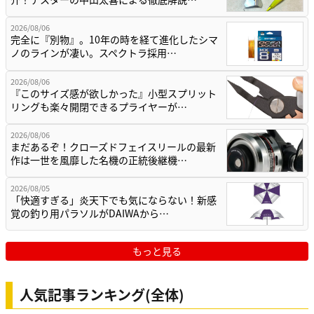
2026/08/06
完全に『別物』。10年の時を経て進化したシマ
ノのラインが凄い。スペクトラ採用…
2026/08/06
『このサイズ感が欲しかった』小型スプリット
リングも楽々開閉できるプライヤーが…
2026/08/06
まだあるぞ！クローズドフェイスリールの最新
作は一世を風靡した名機の正統後継機…
2026/08/05
「快適すぎる」炎天下でも気にならない！新感
覚の釣り用パラソルがDAIWAから…
もっと見る
人気記事ランキング(全体)