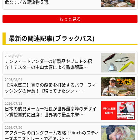
危なすぎる漂流物５選。
もっと見る
最新の関連記事(ブラックバス)
2026/08/06
テンフィートアンダーの新製品やプロトを紹
介！テスターの中山太喜による徹底解説…
2026/08/04
【清水盛三】真夏の酷暑を打破するパワーフィ
ッシングの極意！【帰ってきたシン・…
2026/07/31
日本の釣具メーカー社長が世界最高峰のデザイ
ン賞授賞式に出席！世界初の最高栄誉…
2026/07/20
アフター期のロングワーム攻略！9inchのスティ
ーズネコストレートで獲るボト…