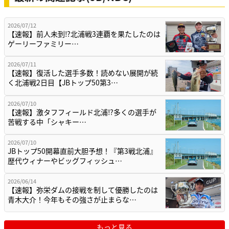
2026/07/12
【速報】前人未到⁉北浦戦3連覇を果たしたのは
ゲーリーファミリー…
2026/07/11
【速報】復活した選手多数！読めない展開が続
く北浦戦2日目【JBトップ50第3…
2026/07/10
【速報】激タフフィールド北浦⁉多くの選手が
苦戦する中「シャキー…
2026/07/10
JBトップ50開幕直前大胆予想！『第3戦北浦』
歴代ウィナーやビッグフィッシュ…
2026/06/14
【速報】弥栄ダムの接戦を制して優勝したのは
青木大介！今年もその強さが止まらな…
もっと見る