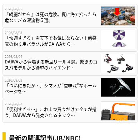
2026/08/05
『綺麗だから』は死の危険。夏に海で拾ったら
危なすぎる漂流物５選。
2026/08/05
「快適すぎる」炎天下でも気にならない！新感
覚の釣り用パラソルがDAIWAから…
2026/08/04
DAIWAから登場する新型リール４選。驚きのコ
スパモデルから待望のハイエンド…
2026/08/03
「ついにきたか…」シマノが”意味深”なホーム
ページを…
2026/08/03
「便利すぎる…」これ１つ買うだけで全てが揃
う。DAIWAから発売されるタック…
最新の関連記事(JB/NBC)