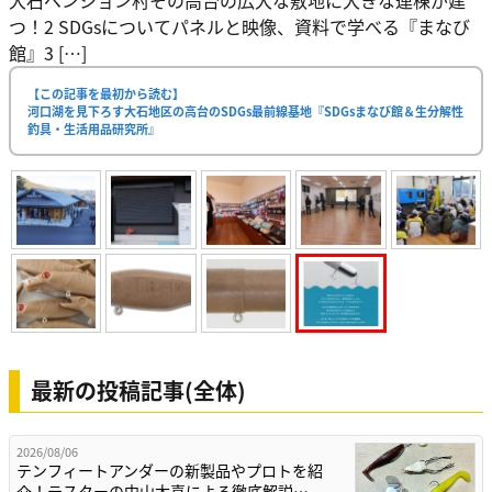
大石ペンション村その高台の広大な敷地に大きな連棟が建
つ！2 SDGsについてパネルと映像、資料で学べる『まなび
館』3 […]
【この記事を最初から読む】
河口湖を見下ろす大石地区の高台のSDGs最前線基地『SDGsまなび館＆生分解性
釣具・生活用品研究所』
最新の投稿記事(全体)
2026/08/06
テンフィートアンダーの新製品やプロトを紹
介！テスターの中山太喜による徹底解説…