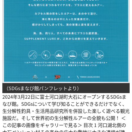
（SDGsまなび館パンフレットより）
2024年3月22日に富士河口湖町大石にオープンするSDGsま
なび館。SDGsについて学び知ることができるだけでなく、
生分解性釣具・生活用品研究所を併設した楽しく遊べる観光
施設だ。そして世界初の生分解性ルアーの全貌も公開！ ＜
この記事の画像をギャラリーで見る＞ 目次 1 河口湖北側の