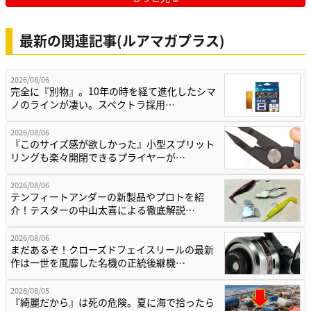
最新の関連記事(ルアマガプラス)
2026/08/06
完全に『別物』。10年の時を経て進化したシマ
ノのラインが凄い。スペクトラ採用…
2026/08/06
『このサイズ感が欲しかった』小型スプリット
リングも楽々開閉できるプライヤーが…
2026/08/06
テンフィートアンダーの新製品やプロトを紹
介！テスターの中山太喜による徹底解説…
2026/08/06
まだあるぞ！クローズドフェイスリールの最新
作は一世を風靡した名機の正統後継機…
2026/08/05
『綺麗だから』は死の危険。夏に海で拾ったら