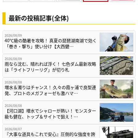
最新の投稿記事(全体)
2026/08/09
40℃級の酷暑を攻略！ 真夏の琵琶湖南湖で効く
「巻き・撃ち」使い分け【大西健…
2026/08/09
雨なら沈む、晴れれば浮く！ 七色ダム最新攻略
は「ライトフリーリグ」が切り札
2026/08/08
増水＆濁りはチャンス！ 久々の霞ヶ浦で良型連
発、プロトのメガフォーゼも激ハマ…
2026/08/08
【河口湖】増水でシャローが熱い！ モンスター
級も健在、トップ＆サイトで狙え！…
2026/08/07
『大事な道具もこれで安心』圧倒的な強度を誇