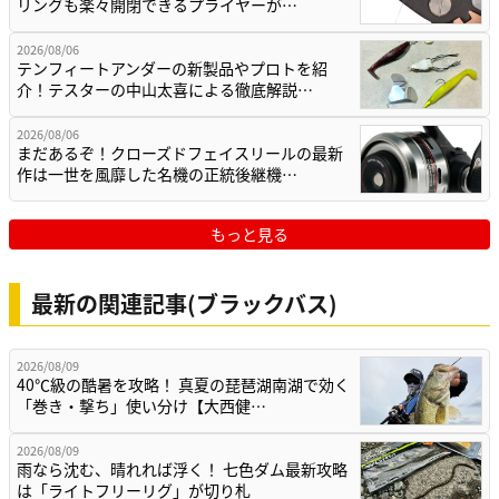
リングも楽々開閉できるプライヤーが…
2026/08/06
テンフィートアンダーの新製品やプロトを紹
介！テスターの中山太喜による徹底解説…
2026/08/06
まだあるぞ！クローズドフェイスリールの最新
作は一世を風靡した名機の正統後継機…
もっと見る
最新の関連記事(ブラックバス)
2026/08/09
40℃級の酷暑を攻略！ 真夏の琵琶湖南湖で効く
「巻き・撃ち」使い分け【大西健…
2026/08/09
雨なら沈む、晴れれば浮く！ 七色ダム最新攻略
は「ライトフリーリグ」が切り札