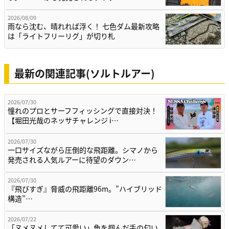
2026/08/09
雨なら沈む、晴れれば浮く！ 七色ダム最新攻略
は「ライトフリーリグ」が切り札
最新の関連記事(ソルトルアー)
2026/07/30
憧れのプロとサーフフィッシングで直接対決！
【堀田光哉のネッサチャレンジ i…
2026/07/30
一口サイズながら圧倒的な飛距離。シマノから
発売される人気ルアーに待望のダウン…
2026/07/30
『飛びすぎ』脅威の飛距離96m。”ハイブリッド
構造”…
2026/07/22
「ヌメヌメしてて可愛い」魚を掴んだ手の匂い