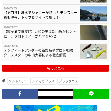
2026/08/08
【河口湖】増水でシャローが熱い！ モンスター
級も健在、トップ＆サイトで狙え！…
2026/08/07
【霞ヶ浦で異変!?】カビの生えた小魚がヒント
に…。プロトミノーがハマり45セ…
2026/08/06
テンフィートアンダーの新製品やプロトを紹
介！テスターの中山太喜による徹底解説…
もっと見る
ソルトルアー
ルアマガプラス
ブラックバス