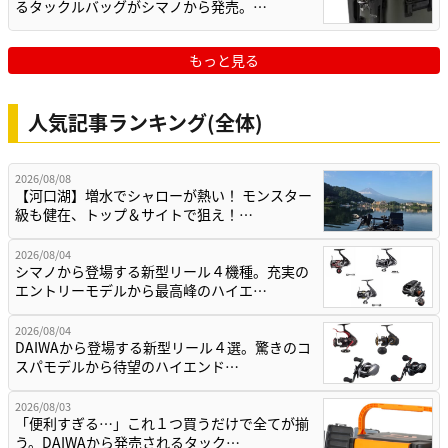
るタックルバッグがシマノから発売。…
もっと見る
人気記事ランキング(全体)
2026/08/08
【河口湖】増水でシャローが熱い！ モンスター
級も健在、トップ＆サイトで狙え！…
2026/08/04
シマノから登場する新型リール４機種。充実の
エントリーモデルから最高峰のハイエ…
2026/08/04
DAIWAから登場する新型リール４選。驚きのコ
スパモデルから待望のハイエンド…
2026/08/03
「便利すぎる…」これ１つ買うだけで全てが揃
う。DAIWAから発売されるタック…