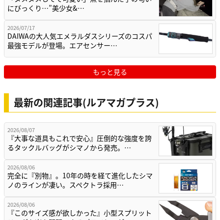
にびっくり…”美少女&…
2026/07/17
DAIWAの大人気エメラルダスシリーズのコスパ
最強モデルが登場。エアセンサー…
もっと見る
最新の関連記事(ルアマガプラス)
2026/08/07
『大事な道具もこれで安心』圧倒的な強度を誇
るタックルバッグがシマノから発売。…
2026/08/06
完全に『別物』。10年の時を経て進化したシマ
ノのラインが凄い。スペクトラ採用…
2026/08/06
『このサイズ感が欲しかった』小型スプリット