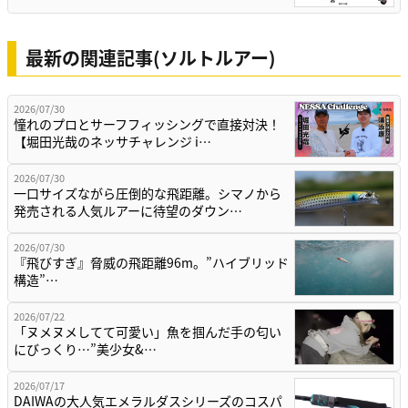
最新の関連記事(ソルトルアー)
2026/07/30
憧れのプロとサーフフィッシングで直接対決！
【堀田光哉のネッサチャレンジ i…
2026/07/30
一口サイズながら圧倒的な飛距離。シマノから
発売される人気ルアーに待望のダウン…
2026/07/30
『飛びすぎ』脅威の飛距離96m。”ハイブリッド
構造”…
2026/07/22
「ヌメヌメしてて可愛い」魚を掴んだ手の匂い
にびっくり…”美少女&…
2026/07/17
DAIWAの大人気エメラルダスシリーズのコスパ