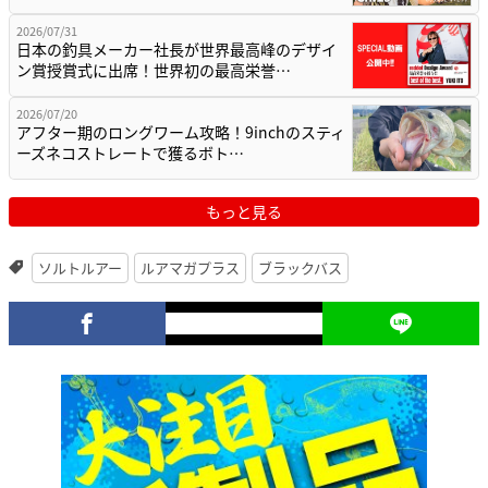
2026/07/31
日本の釣具メーカー社長が世界最高峰のデザイ
ン賞授賞式に出席！世界初の最高栄誉…
2026/07/20
アフター期のロングワーム攻略！9inchのスティ
ーズネコストレートで獲るボト…
もっと見る
ソルトルアー
ルアマガプラス
ブラックバス