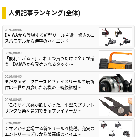
人気記事ランキング(全体)
2026/08/04
DAIWAから登場する新型リール４選。驚きのコ
スパモデルから待望のハイエンド…
2026/08/03
「便利すぎる…」これ１つ買うだけで全てが揃
う。DAIWAから発売されるタック…
2026/08/06
まだあるぞ！クローズドフェイスリールの最新
作は一世を風靡した名機の正統後継機…
2026/08/06
『このサイズ感が欲しかった』小型スプリット
リングも楽々開閉できるプライヤーが…
2026/08/04
シマノから登場する新型リール４機種。充実の
エントリーモデルから最高峰のハイエ…