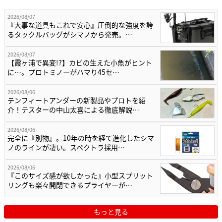
2026/08/07
『大事な道具もこれで安心』圧倒的な強度を誇
るタックルバッグがシマノから発売。…
2026/08/07
【霞ヶ浦で異変!?】カビの生えた小魚がヒント
に…。プロトミノーがハマり45セ…
2026/08/06
テンフィートアンダーの新製品やプロトを紹
介！テスターの中山太喜による徹底解説…
2026/08/06
完全に『別物』。10年の時を経て進化したシマ
ノのラインが凄い。スペクトラ採用…
2026/08/06
『このサイズ感が欲しかった』小型スプリット
リングも楽々開閉できるプライヤーが…
もっと見る