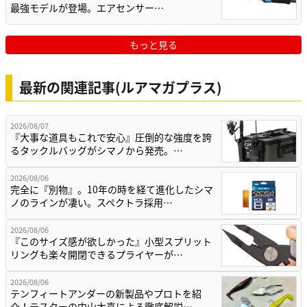
最強モデルが登場。エアセンサー…
もっと見る
最新の関連記事(ルアマガプラス)
2026/08/07
『大事な道具もこれで安心』圧倒的な強度を誇
るタックルバッグがシマノから発売。…
2026/08/06
完全に『別物』。10年の時を経て進化したシマ
ノのラインが凄い。スペクトラ採用…
2026/08/06
『このサイズ感が欲しかった』小型スプリット
リングも楽々開閉できるプライヤーが…
2026/08/06
テンフィートアンダーの新製品やプロトを紹
介！テスターの中山太喜による徹底解説…