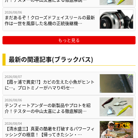
2026/08/06
まだあるぞ！クローズドフェイスリールの最新
作は一世を風靡した名機の正統後継機…
もっと見る
最新の関連記事(ブラックバス)
2026/08/07
【霞ヶ浦で異変!?】カビの生えた小魚がヒント
に…。プロトミノーがハマり45セ…
2026/08/06
テンフィートアンダーの新製品やプロトを紹
介！テスターの中山太喜による徹底解説…
2026/08/04
【清水盛三】真夏の酷暑を打破するパワーフィ
ッシングの極意！【帰ってきたシン・…