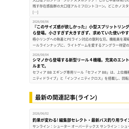
残す存在感抜群の大口径アルミフロントコーン。どこかノスタ
[…]
2026/08/06
『このサイズ感が欲しかった』小型スプリットリン
ら登場。小さすぎず大きすぎず、求めていた使いや
極小リングへの執着とPEライン対応の鋭利な刃。機能美を凝
ールラインナップに、ライトゲームを愛するアングラー待望の新作『
2026/08/04
シマノから登場する新型リール４機種。充実のエン
ルまで。
セフィア BB エギング専用リール「セフィア BB」は、上
ニティドライブ」と「インフィニティクロス」を搭載し、回転
最新の関連記事(ライン)
2026/06/02
釣果が変わる! 編集部セレクト・最新バス釣り用ライ
サンライン：シューター オーバーテックス サンライン：シュータ