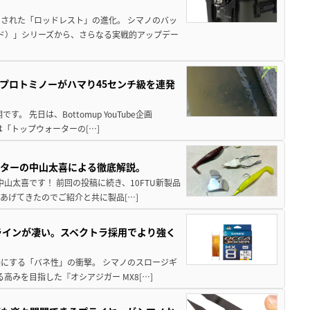
された「ロッドレスト」の進化。 シマノのバッ
ド）」シリーズから、さらなる実戦的アップデー
プロトミノーがハマり45センチ級を連発
 先日は、Bottomup YouTube企画
は「トップウォーターの[…]
スターの中山太喜による徹底解説。
中山太喜です！ 前回の投稿に続き、10FTU新製品
あげてきたのでご紹介と共に製品[…]
ラインが凄い。スペクトラ採用でより強く
楽にする「バネ性」の衝撃。 シマノのスロージギ
高みを目指した『オシアジガー MX8[…]