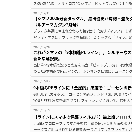
スX8 XBRAID：オルトロスFC シマノ：ピットブルG9 今江克
2026/05/31
【シマノ2026最新タックル】黒田健史が房総・豊
〈ルアーマガジン7月号〉
ブラック基調に生まれ変わった第3世代「26ゾディアス」 ま
26ゾディアスは、ブラックを基調としたシックなデザイン。軽
2026/05/20
これがシマノの『9本構造PEライン』。シルキーな
新たな選択肢。
高比重×9本編で沈みと強度を両立 『ピットブル G9』は8
わせた9本構造のPEラインだ。 シンキング仕様にチューニングされ
2026/02/03
9本編みPEラインに「金属的」感度を！ゴーセンの
GUIDUS（ガイダス） ゴーセンの新ブランド「GUIDUS（ガ
YOUR FEEL感覚を研ぎ澄ませ フィッシングにおいて、最も大
2026/01/19
【ラインにスマホの保護フィルム⁉】最上級フロロの
profile フロロ＋プラズマが生む最上級の使い心地 表面の
テックスに用いられている技術の一つに『プラズマライズ』があ