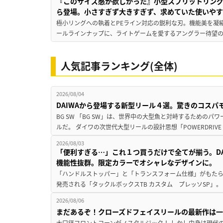
『このサイズ感が欲しかった』小型スプリットリン
ら登場。小さすぎず大きすぎず、求めていた使いや
極小リングへの執着とPEライン対応の鋭利な刃。機能美を凝
ールラインナップに、ライトゲームを愛するアングラー待望の新作『
人気記事ランキング(全体)
2026/08/04
DAIWAから登場する新型リール４選。驚きのコス
BG SW 「BG SW」は、世界中の大型魚と対峙するための
ルだ。 ダイワの次世代大型リールの設計思想「POWERDRIVE D
2026/08/03
「便利すぎる…」これ１つ買うだけで全てが揃う。D
機能性抜群。限定カラーでオシャレなデザインに。
「ハンドルストッパー」と「トランスフォーム仕様」がもたらす
発売される「タックルボックスTB カスタム プレッソSP」。
2026/08/06
まだあるぞ！クローズドフェイスリールの最新作は
大口径フロントコーンがノスタルジック！ しかし中身は現代