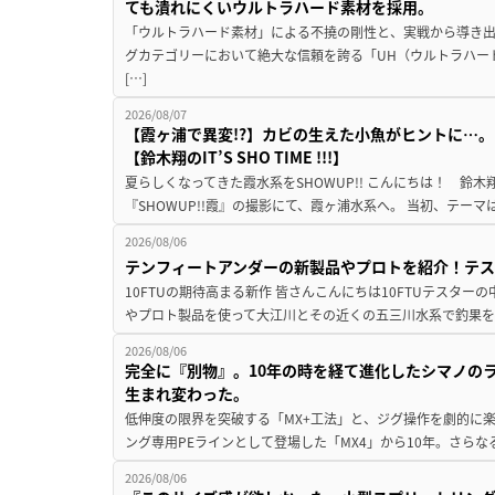
ても潰れにくいウルトラハード素材を採用。
「ウルトラハード素材」による不撓の剛性と、実戦から導き出
グカテゴリーにおいて絶大な信頼を誇る「UH（ウルトラハー
[…]
2026/08/07
【霞ヶ浦で異変!?】カビの生えた小魚がヒントに…。
【鈴木翔のIT’S SHO TIME !!!】
夏らしくなってきた霞水系をSHOWUP!! こんにちは！ 鈴木翔です。
『SHOWUP!!霞』の撮影にて、霞ヶ浦水系へ。 当初、テーマ
2026/08/06
テンフィートアンダーの新製品やプロトを紹介！テ
10FTUの期待高まる新作 皆さんこんにちは10FTUテスターの
やプロト製品を使って大江川とその近くの五三川水系で釣果を
2026/08/06
完全に『別物』。10年の時を経て進化したシマノの
生まれ変わった。
低伸度の限界を突破する「MX+工法」と、ジグ操作を劇的に
ング専用PEラインとして登場した「MX4」から10年。さらなる
2026/08/06