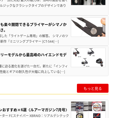
ルジックなクラシックタイプのデザインであり
グも楽々開閉できるプライヤーがシマノか
すさ。
縮した「ライトゲーム専用」の解答。 シマノのツ
ミニリングプライヤー [CT-544[…]
トリーモデルから最高峰のハイエンドモデ
位機種に迫る進化を遂げた一台だ。新たに「インフィ
性能とギアの耐久性が大幅に向上している[…]
もっと見る
ンおすすめ×6選〈ルアーマガジン7月号〉
ー FCスナイパー XBRAID：リアルデシテック