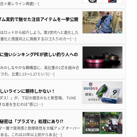
隆氏×東レライン再建[…]
英ダム実釣で魅せた注目アイテムを一挙公開
ずはロッドから紹介しよう。第3世代へと進化した
量化と感度向上に貢献するロゴ入りのカー[…]
のに強いシンキングPEが欲しい釣り人への
本編みのしなやかな鞘構造に、高比重の1芯を組み合
、比重1.13〜1.27という[…]
新しいラインに期待しかない！
イダス）」が、下記の理念のもと新登場。 TUNE
きな差を生むのは“感じ[…]
秘密は「プラズマ」処理にあり⁉
ポリマー層で使用感と耐摩耗性を大幅アップ オーバー
る。これは10年以上前からある[…]