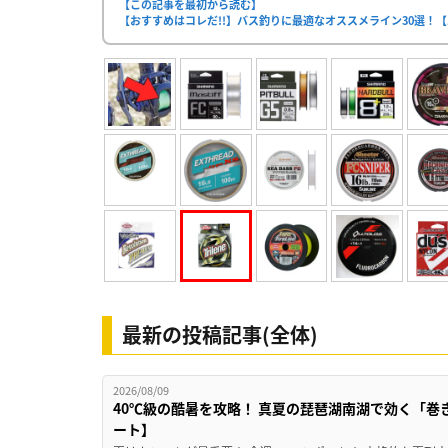
【この記事を最初から読む】
【おすすめはコレだ!!】バス釣りに最適なオススメライン30選！【
最新の投稿記事(全体)
2026/08/09
40℃級の酷暑を攻略！ 真夏の琵琶湖南湖で効く「巻
ート】