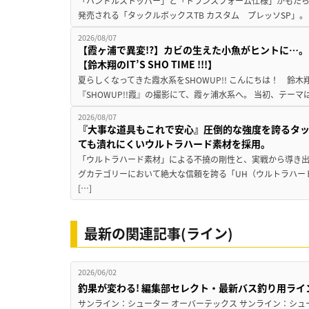
「ハンドルストッパー」と「トランスフォーム仕様」がもたらす
発売される「タックルボックスTB カスタム プレッソSP」。
2026/08/07
【霞ヶ浦で異変!?】カビの生えた小魚がヒントに…。
【鈴木翔のIT’S SHO TIME !!!】
夏らしくなってきた霞水系をSHOWUP!! こんにちは！ 鈴木翔です。
『SHOWUP!!霞』の撮影にて、霞ヶ浦水系へ。 当初、テーマ
2026/08/07
『大事な道具もこれで安心』圧倒的な強度を誇るタ
ても潰れにくいウルトラハード素材を採用。
「ウルトラハード素材」による不撓の剛性と、実戦から導き出
グカテゴリーにおいて絶大な信頼を誇る「UH（ウルトラハー
[…]
最新の関連記事(ライン)
2026/06/02
釣果が変わる! 編集部セレクト・最新バス釣り用ライ
サンライン：シューター オーバーテックス サンライン：シュータ