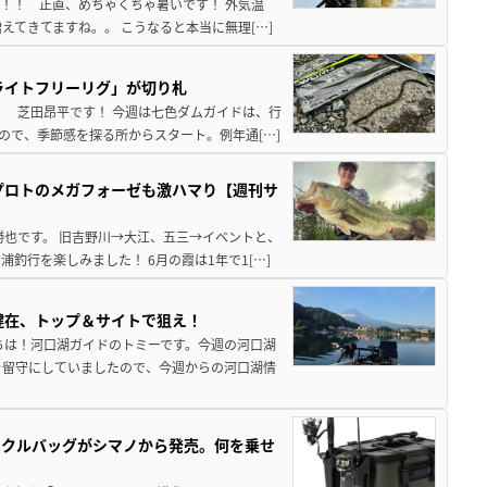
来！！ 正直、めちゃくちゃ暑いです！ 外気温
えてきてますね。。 こうなると本当に無理[…]
ライトフリーリグ」が切り札
！ 芝田昂平です！ 今週は七色ダムガイドは、行
ので、季節感を探る所からスタート。例年通[…]
プロトのメガフォーゼも激ハマり【週刊サ
勝也です。 旧吉野川→大江、五三→イベントと、
釣行を楽しみました！ 6月の霞は1年で1[…]
健在、トップ＆サイトで狙え！
ちは！河口湖ガイドのトミーです。今週の河口湖
を留守にしていましたので、今週からの河口湖情
ックルバッグがシマノから発売。何を乗せ