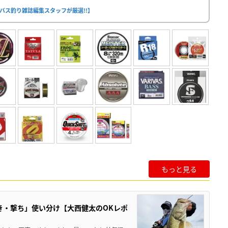
バス釣り雑誌編集スタッフが厳選!!】
もっと見る
き・撃ち」使い分け【大西健太のOKレポ