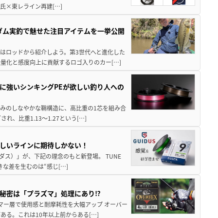
隆氏×東レライン再建[…]
英ダム実釣で魅せた注目アイテムを一挙公開
ずはロッドから紹介しよう。第3世代へと進化した
量化と感度向上に貢献するロゴ入りのカー[…]
のに強いシンキングPEが欲しい釣り人への
本編みのしなやかな鞘構造に、高比重の1芯を組み合
、比重1.13〜1.27という[…]
新しいラインに期待しかない！
イダス）」が、下記の理念のもと新登場。 TUNE
きな差を生むのは“感じ[…]
秘密は「プラズマ」処理にあり⁉
ポリマー層で使用感と耐摩耗性を大幅アップ オーバー
る。これは10年以上前からある[…]