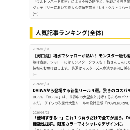
「ウルトラハード素材」による不撓の剛性と、実戦から導き出
グカテゴリーにおいて絶大な信頼を誇る「UH（ウルトラハー
[…]
人気記事ランキング(全体)
2026/08/08
【河口湖】増水でシャローが熱い！ モンスター級も
朝は表層、シャローにはモンスタークラスも！ 皆さんこんに
情報をお届け致します。 先週はマスターズ入鹿池の為河口湖
[…]
2026/08/04
DAIWAから登場する新型リール４選。驚きのコス
BG SW 「BG SW」は、世界中の大型魚と対峙するための
ルだ。 ダイワの次世代大型リールの設計思想「POWERDRIVE D
2026/08/03
「便利すぎる…」これ１つ買うだけで全てが揃う。D
機能性抜群。限定カラーでオシャレなデザインに。