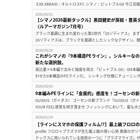
スX8 XBRAID：オルトロスFC シマノ：ピットブルG9 今江克
2026/05/31
【シマノ2026最新タックル】黒田健史が房総・豊
〈ルアーマガジン7月号〉
ブラック基調に生まれ変わった第3世代「26ゾディアス」 ま
26ゾディアスは、ブラックを基調としたシックなデザイン。軽
2026/05/20
これがシマノの『9本構造PEライン』。シルキーな
新たな選択肢。
高比重×9本編で沈みと強度を両立 『ピットブル G9』は8
わせた9本構造のPEラインだ。 シンキング仕様にチューニングされ
2026/02/03
9本編みPEラインに「金属的」感度を！ゴーセンの
GUIDUS（ガイダス） ゴーセンの新ブランド「GUIDUS（ガ
YOUR FEEL感覚を研ぎ澄ませ フィッシングにおいて、最も大
2026/01/19
【ラインにスマホの保護フィルム⁉】最上級フロロの
profile フロロ＋プラズマが生む最上級の使い心地 表面の
テックスに用いられている技術の一つに『プラズマライズ』があ