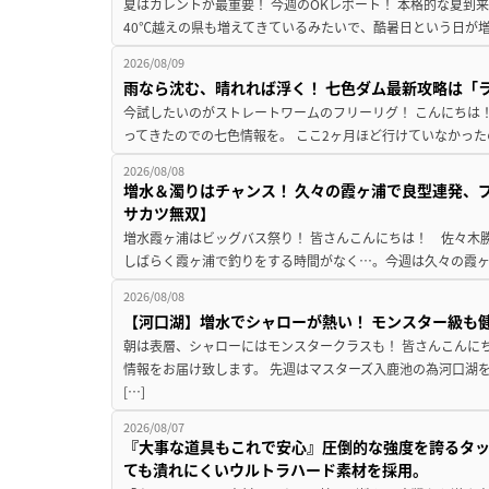
夏はカレントが最重要！ 今週のOKレポート！ 本格的な夏到
40℃越えの県も増えてきているみたいで、酷暑日という日が増
2026/08/09
雨なら沈む、晴れれば浮く！ 七色ダム最新攻略は「
今試したいのがストレートワームのフリーリグ！ こんにちは
ってきたのでの七色情報を。 ここ2ヶ月ほど行けていなかった
2026/08/08
増水＆濁りはチャンス！ 久々の霞ヶ浦で良型連発、
サカツ無双】
増水霞ヶ浦はビッグバス祭り！ 皆さんこんにちは！ 佐々木
しばらく霞ヶ浦で釣りをする時間がなく…。今週は久々の霞ヶ浦
2026/08/08
【河口湖】増水でシャローが熱い！ モンスター級も
朝は表層、シャローにはモンスタークラスも！ 皆さんこんに
情報をお届け致します。 先週はマスターズ入鹿池の為河口湖
[…]
2026/08/07
『大事な道具もこれで安心』圧倒的な強度を誇るタ
ても潰れにくいウルトラハード素材を採用。