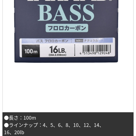
●長さ：100m
●ラインナップ：4、5、6、8、10、12、14、
16、20lb