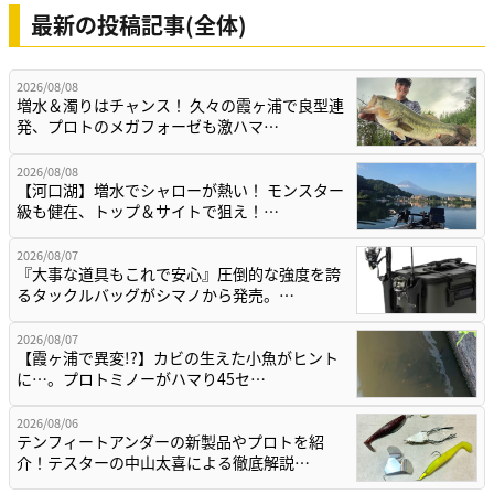
最新の投稿記事(全体)
2026/08/08
増水＆濁りはチャンス！ 久々の霞ヶ浦で良型連
発、プロトのメガフォーゼも激ハマ…
2026/08/08
【河口湖】増水でシャローが熱い！ モンスター
級も健在、トップ＆サイトで狙え！…
2026/08/07
『大事な道具もこれで安心』圧倒的な強度を誇
るタックルバッグがシマノから発売。…
2026/08/07
【霞ヶ浦で異変!?】カビの生えた小魚がヒント
に…。プロトミノーがハマり45セ…
2026/08/06
テンフィートアンダーの新製品やプロトを紹
介！テスターの中山太喜による徹底解説…