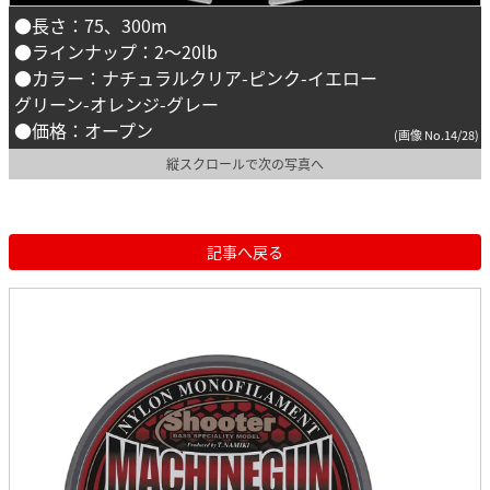
●長さ：75、300m
●ラインナップ：2～20lb
●カラー：ナチュラルクリア-ピンク-イエロー
グリーン-オレンジ-グレー
●価格：オープン
(画像 No.14/28)
縦スクロールで次の写真へ
記事へ戻る