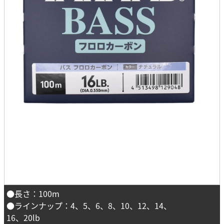
●長さ：100m
●ラインナップ：4、5、6、8、10、12、14、
16、20lb