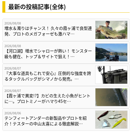
最新の投稿記事(全体)
2026/08/08
増水＆濁りはチャンス！ 久々の霞ヶ浦で良型連
発、プロトのメガフォーゼも激ハマ…
2026/08/08
【河口湖】増水でシャローが熱い！ モンスター
級も健在、トップ＆サイトで狙え！…
2026/08/07
『大事な道具もこれで安心』圧倒的な強度を誇
るタックルバッグがシマノから発売。…
2026/08/07
【霞ヶ浦で異変!?】カビの生えた小魚がヒント
に…。プロトミノーがハマり45セ…
2026/08/06
テンフィートアンダーの新製品やプロトを紹
介！テスターの中山太喜による徹底解説…