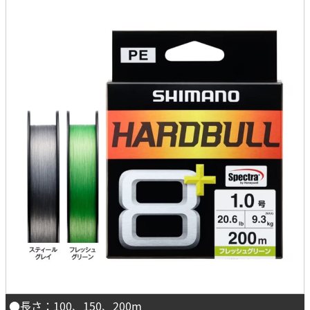
●長さ：100、150、200m