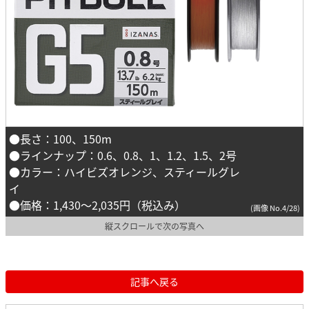
●長さ：100、150m
●ラインナップ：0.6、0.8、1、1.2、1.5、2号
●カラー：ハイビズオレンジ、スティールグレ
イ
●価格：1,430～2,035円（税込み）
(画像 No.4/28)
縦スクロールで次の写真へ
記事へ戻る