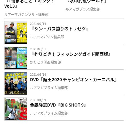
『1冊まるごと エギング！
『水中釣魚ワールド』
Vol.3』
ルアマガプラス編集部
ルアーマガジンソルト編集部
2021/07/14
『シン・バス釣りのトリセツ』
ルアーマガジン編集部
2021/05/31
『釣りどき！ フィッシングガイド関西版』
釣りどき関西編集部
2021/05/14
DVD『陸王2020 チャンピオン・カーニバル』
ルアマガプライム編集部
2021/04/09
金森隆志DVD『BIG SHOT 9』
ルアマガプライム編集部