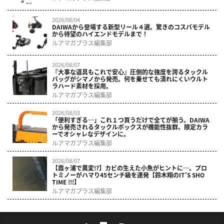
2026/08/04
DAIWAから登場する新型リール４選。驚きのコスパモデル
から待望のハイエンドモデルまで！
ルアマガプラス編集部
2026/08/07
『大事な道具もこれで安心』圧倒的な強度を誇るタックル
バッグがシマノから発売。何を乗せても潰れにくいウルト
ラハード素材を採用。
ルアマガプラス編集部
2026/08/03
「便利すぎる…」これ１つ買うだけで全てが揃う。DAIWA
から発売されるタックルボックスが機能性抜群。限定カラ
ーでオシャレなデザインに。
ルアマガプラス編集部
2026/08/07
【霞ヶ浦で異変!?】カビの生えた小魚がヒントに…。プロ
トミノーがハマり45センチ級を連発【鈴木翔のIT’S SHO
TIME !!!】
ルアマガプラス編集部