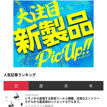
人気記事ランキング
日
週
月
年
2026/08/04
シマノから登場する新型リール４機種。充実のエントリー
モデルから最高峰のハイエンドモデルまで。
ルアマガプラス編集部