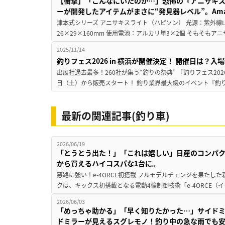
【衝撃】「こんなにいたのか…」恐怖の『アニサキ
ーが開発したアイテムがまさに“発見器レベル”。Amaz
津本式シリーズ アニサキスライト（ハピソン） 光源：紫外線LED
26×29×160mm 使用電池：アルカリ単3×2個 そもそもア
2025/11/14
釣りフェス2026 in 横浜が開催決定！ 開催日は？
出展社過去最多！260社が集う“釣りの祭典” 『釣りフェス2026 
日（土）から販売スタート！ 釣り業界最大級のイベント『釣りフェス
最新の関連記事(釣り車)
2026/06/19
「とうとう出た！」「これは嬉しい」日産のコンパクト
から買えるハイコスパな1台に。
悪路に強い！e-4ORCE初搭載 フルモデルチェンジを果た
クは、キックス初搭載となる電動4輪制御技術「e-4ORCE（
2026/06/03
「めっちゃ助かる」「早く知りたかった…」サイドミ
ドミラーが見えるスグレモノ！釣り中の急な雨でも