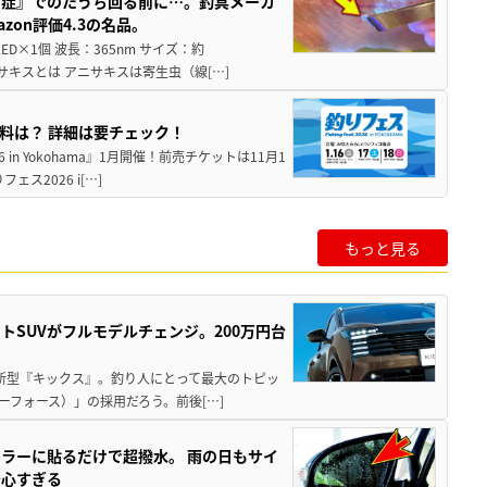
ス症』でのたうち回る前に…。釣具メーカ
on評価4.3の名品。
×1個 波長：365nm サイズ：約
ニサキスとは アニサキスは寄生虫（線[…]
入場料は？ 詳細は要チェック！
in Yokohama』1月開催！前売チケットは11月1
2026 i[…]
もっと見る
SUVがフルモデルチェンジ。200万円台
した新型『キックス』。釣り人にとって最大のトピッ
イーフォース）」の採用だろう。前後[…]
ラーに貼るだけで超撥水。 雨の日もサイ
安心すぎる