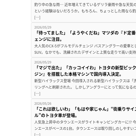
釣り中の急な雨… 近年増えてきているゲリラ豪雨や急な天気
という経験はないだろうか。もちろん、ちょっとした雨なら釣
[…]
2026/05/29
「待ってました」「ようやくだね」マツダの『ド定番
ェンジに注目。
大人気のCX-5がフルモデルチェンジ バスアングラーの愛車
SUV。なかでも、洗練されたデザインと上質な走りで高い支持を
2026/05/29
「マジで出た」「カッコイイわ」トヨタの新型ピックア
ジン』を搭載した本格マシンで国内導入決定。
新型ハイラックス登場 今回導入される新型ハイラックスは「
リングへと刷新された。 しかしアングラーにとって気になる
[…]
2026/05/26
「これは欲しいわ」「もはや家じゃん」“街乗りサイ
ル”のトヨタ車が登場。
人気急上昇中のタウンエースがライトキャンピングカーに!? 
ンエースがベースの1台。タウンエースは取り回しのしやすい
[…]