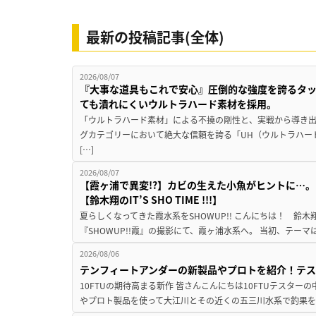
最新の投稿記事(全体)
2026/08/07
『大事な道具もこれで安心』圧倒的な強度を誇るタ
ても潰れにくいウルトラハード素材を採用。
「ウルトラハード素材」による不撓の剛性と、実戦から導き出
グカテゴリーにおいて絶大な信頼を誇る「UH（ウルトラハー
[…]
2026/08/07
【霞ヶ浦で異変!?】カビの生えた小魚がヒントに…。
【鈴木翔のIT’S SHO TIME !!!】
夏らしくなってきた霞水系をSHOWUP!! こんにちは！ 鈴木翔です。
『SHOWUP!!霞』の撮影にて、霞ヶ浦水系へ。 当初、テーマ
2026/08/06
テンフィートアンダーの新製品やプロトを紹介！テ
10FTUの期待高まる新作 皆さんこんにちは10FTUテスターの
やプロト製品を使って大江川とその近くの五三川水系で釣果を