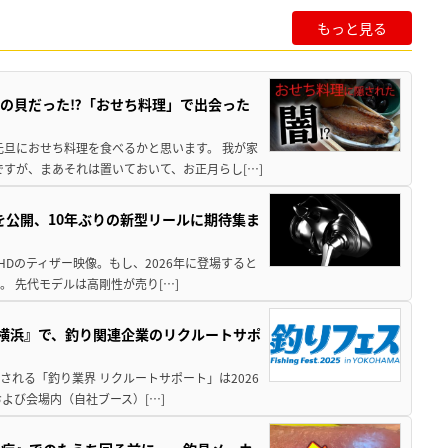
もっと見る
の貝だった⁉「おせち料理」で出会った
元旦におせち料理を食べるかと思います。 我が家
すが、まあそれは置いておいて、お正月らし[…]
像を公開、10年ぶりの新型リールに期待集ま
HDのティザー映像。もし、2026年に登場すると
。 先代モデルは高剛性が売り[…]
in横浜』で、釣り関連企業のリクルートサポ
催される「釣り業界 リクルートサポート」は2026
および会場内（自社ブース）[…]