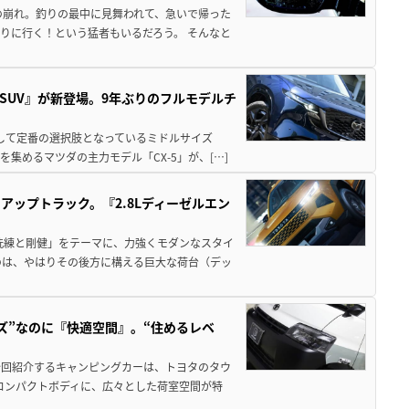
の崩れ。釣りの最中に見舞われて、急いで帰った
りに行く！という猛者もいるだろう。 そんなと
SUV』が新登場。9年ぶりのフルモデルチ
として定番の選択肢となっているミドルサイズ
集めるマツダの主力モデル「CX-5」が、[…]
ップトラック。『2.8Lディーゼルエン
洗練と剛健」をテーマに、力強くモダンなスタイ
のは、やはりその後方に構える巨大な荷台（デッ
ズ”なのに『快適空間』。“住めるレベ
今回紹介するキャンピングカーは、トヨタのタウ
コンパクトボディに、広々とした荷室空間が特