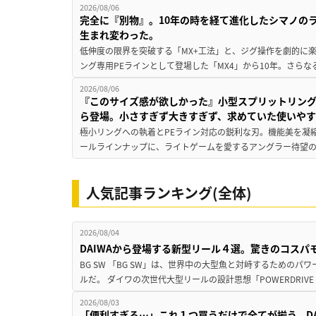
2026/08/06
完全に『別物』。10年の時を経て進化したシマノの
生まれ変わった。
低伸度の限界を突破する「MX+工法」と、ジグ操作を劇的に
ング専用PEラインとして登場した「MX4」から10年。さらなる
2026/08/06
『このサイズ感が欲しかった』小型スプリットリン
ら登場。小さすぎず大きすぎず、求めていた使いや
極小リングへの執着とPEライン対応の鋭利な刃。機能美を凝
ールラインナップに、ライトゲームを愛するアングラー待望の新作『
人気記事ランキング(全体)
2026/08/04
DAIWAから登場する新型リール４選。驚きのコス
BG SW 「BG SW」は、世界中の大型魚と対峙するための
ルだ。 ダイワの次世代大型リールの設計思想「POWERDRIVE D
2026/08/03
「便利すぎる…」これ１つ買うだけで全てが揃う。D