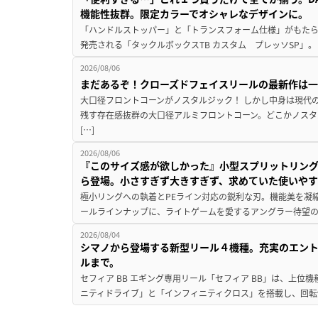
機能性抜群。限定カラーでオシャレなデザインに。
「ハンドルストッパー」と「トランスフォーム仕様」がもたらす
発売される「タックルボックスTB カスタム プレッソSP」。
2026/08/06
まだあるぞ！クローズドフェイスリールの最新作は
大口径フロントコーンがノスタルジック！ しかし中身は現代
残す存在感抜群の大口径アルミフロントコーン。どこかノスタ
[…]
2026/08/06
『このサイズ感が欲しかった』小型スプリットリン
ら登場。小さすぎず大きすぎず、求めていた使いや
極小リングへの執着とPEライン対応の鋭利な刃。機能美を凝
ールラインナップに、ライトゲームを愛するアングラー待望の新作『
2026/08/04
シマノから登場する新型リール４機種。充実のエン
ルまで。
セフィア BB エギング専用リール「セフィア BB」は、上
ニティドライブ」と「インフィニティクロス」を搭載し、回転