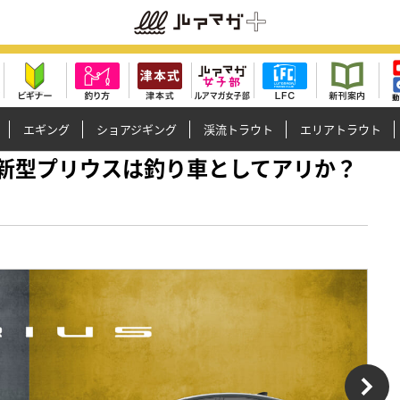
エギング
ショアジギング
渓流トラウト
エリアトラウト
HEV》新型プリウスは釣り車としてアリか？