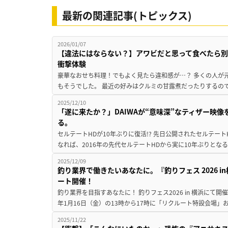
最新の関連記事(トピックス)
2026/01/07
【違法にはならない？】アワビだと思って食べたら別
衝撃体験
豪華なおせち料理！でもよく見たら違和感が…？ 多くの人が
もそうでした。 最近の好みはクルミの甘露煮だったりするので
2025/12/10
「遂に来たか？」DAIWAが“意味深”なティザー映
る。
セルテートHDが10年ぶりに復活!? 先日公開されたセルテート
なれば、2016年の先代セルテートHDから実に10年ぶりとなる
2025/12/09
釣り業界で働きたいあなたに。『釣りフェス 2026 
ート開催！
釣り業界を目指すあなたに！ 釣りフェス2026 in 横浜にて開
年1月16日（金）の13時から17時に「リクルート特設会場」
2025/11/22