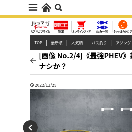
TOP
最新順
人気順
バス釣り
アジング
[画像 No.2/4]《最強P
ナシか？
2022/11/25