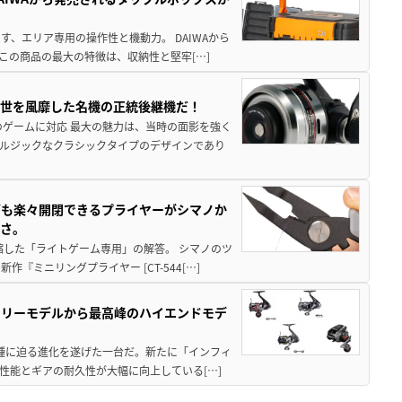
、エリア専用の操作性と機動力。 DAIWAから
この商品の最大の特徴は、収納性と堅牢[…]
一世を風靡した名機の正統後継機だ！
のゲームに対応 最大の魅力は、当時の面影を強く
ルジックなクラシックタイプのデザインであり
グも楽々開閉できるプライヤーがシマノか
すさ。
縮した「ライトゲーム専用」の解答。 シマノのツ
ミニリングプライヤー [CT-544[…]
トリーモデルから最高峰のハイエンドモデ
位機種に迫る進化を遂げた一台だ。新たに「インフィ
性能とギアの耐久性が大幅に向上している[…]