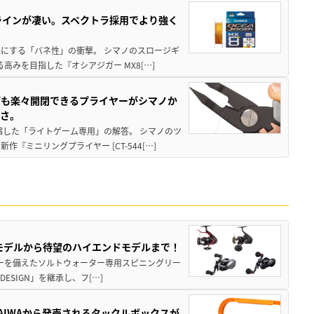
ラインが凄い。スペクトラ採用でより強く
楽にする「バネ性」の衝撃。 シマノのスロージギ
高みを目指した『オシアジガー MX8[…]
グも楽々開閉できるプライヤーがシマノか
すさ。
縮した「ライトゲーム専用」の解答。 シマノのツ
ミニリングプライヤー [CT-544[…]
パモデルから待望のハイエンドモデルまで！
パワーを備えたソルトウォーター専用スピニングリー
ESIGN」を継承し、フ[…]
AIWAから発売されるタックルボックスが