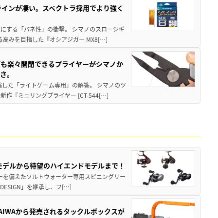
ラインが凄い。スペクトラ採用でより強く
楽にする「バネ性」の衝撃。 シマノのスロージギ
高みを目指した『オシアジガー MX8[…]
グも楽々開閉できるプライヤーがシマノか
すさ。
縮した「ライトゲーム専用」の解答。 シマノのツ
ミニリングプライヤー [CT-544[…]
パモデルから待望のハイエンドモデルまで！
パワーを備えたソルトウォーター専用スピニングリー
ESIGN」を継承し、フ[…]
AIWAから発売されるタックルボックスが