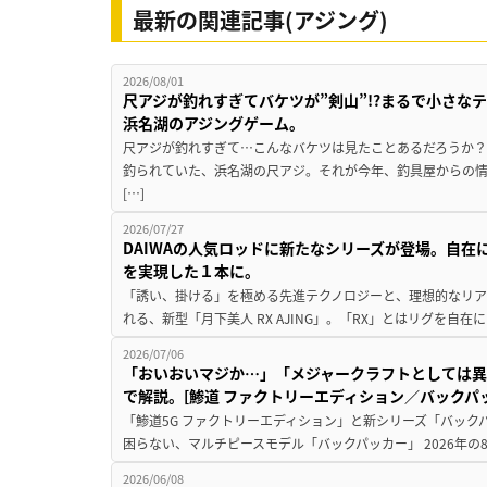
最新の関連記事(アジング)
2026/08/01
尺アジが釣れすぎてバケツが”剣山”!?まるで小さな
浜名湖のアジングゲーム。
尺アジが釣れすぎて…こんなバケツは見たことあるだろうか？
釣られていた、浜名湖の尺アジ。それが今年、釣具屋からの情
[…]
2026/07/27
DAIWAの人気ロッドに新たなシリーズが登場。自
を実現した１本に。
「誘い、掛ける」を極める先進テクノロジーと、理想的なリアバ
れる、新型「月下美人 RX AJING」。「RX」とはリグを自在に
2026/07/06
「おいおいマジか…」「メジャークラフトとしては異
で解説。[鯵道 ファクトリーエディション／バックパ
「鯵道5G ファクトリーエディション」と新シリーズ「バック
困らない、マルチピースモデル「バックパッカー」 2026年の
2026/06/08