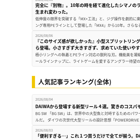
完全に『別物』。10年の時を経て進化したシマノの
生まれ変わった。
低伸度の限界を突破する「MX+工法」と、ジグ操作を劇的に
ング専用PEラインとして登場した「MX4」から10年。さらなる
2026/08/06
『このサイズ感が欲しかった』小型スプリットリン
ら登場。小さすぎず大きすぎず、求めていた使いや
極小リングへの執着とPEライン対応の鋭利な刃。機能美を凝
ールラインナップに、ライトゲームを愛するアングラー待望の新作『
人気記事ランキング(全体)
2026/08/04
DAIWAから登場する新型リール４選。驚きのコス
BG SW 「BG SW」は、世界中の大型魚と対峙するための
ルだ。 ダイワの次世代大型リールの設計思想「POWERDRIVE D
2026/08/03
「便利すぎる…」これ１つ買うだけで全てが揃う。D