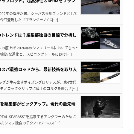
シップロッド。超高弾性のM46Xをブラン
 2002年の誕生以来、シーバス専用ブランドとして
回登場した『ブランジーノ CG[…]
年のトレンドは？編集部独自の目線で分析し
の底上げ 2026年のシマノリールにおいてもっと
劇的な進化と、スピニングリールにおけ[…]
のコスパ最強ロッドから、最新技術を取り入
タッグが生み出すポイズングロリアスが、第4世代
モノコックグリップに薄手のコルクを融合さ[…]
ドを編集部がピックアップ。現代の最先端
AL SEABASS”を追求するアングラーのために
たシマノ独自のテクノロジーのス[…]