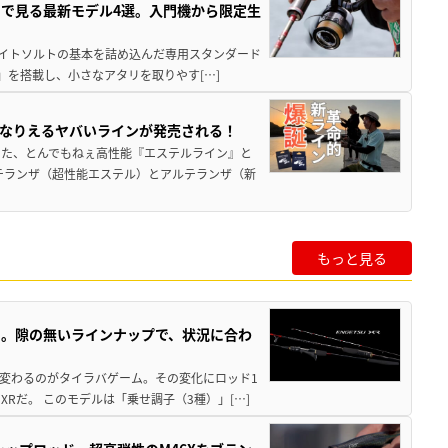
で見る最新モデル4選。入門機から限定生
。ライトソルトの基本を詰め込んだ専用スタンダード
」を搭載し、小さなアタリを取りやす[…]
なりえるヤバいラインが発売される！
した、とんでもねぇ高性能『エステルライン』と
テランザ（超性能エステル）とアルテランザ（新
もっと見る
ド。隙の無いラインナップで、状況に合わ
と変わるのがタイラバゲーム。その変化にロッド1
Rだ。 このモデルは「乗せ調子（3種）」[…]