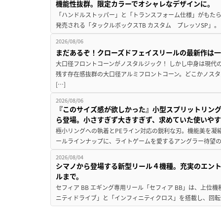
機能性抜群。限定カラーでオシャレなデザインに。
「ハンドルストッパー」と「トランスフォーム仕様」がもたらす
発売される「タックルボックスTB カスタム プレッソSP」。
2026/08/06
まだあるぞ！クローズドフェイスリールの最新作は
大口径フロントコーンがノスタルジック！ しかし中身は現代
残す存在感抜群の大口径アルミフロントコーン。どこかノスタ
[…]
2026/08/06
『このサイズ感が欲しかった』小型スプリットリン
ら登場。小さすぎず大きすぎず、求めていた使いや
極小リングへの執着とPEライン対応の鋭利な刃。機能美を凝
ールラインナップに、ライトゲームを愛するアングラー待望の新作『
2026/08/04
シマノから登場する新型リール４機種。充実のエン
ルまで。
セフィア BB エギング専用リール「セフィア BB」は、上
ニティドライブ」と「インフィニティクロス」を搭載し、回転