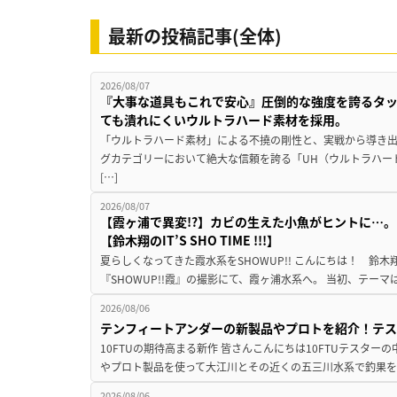
最新の投稿記事(全体)
2026/08/07
『大事な道具もこれで安心』圧倒的な強度を誇るタ
ても潰れにくいウルトラハード素材を採用。
「ウルトラハード素材」による不撓の剛性と、実戦から導き出
グカテゴリーにおいて絶大な信頼を誇る「UH（ウルトラハー
[…]
2026/08/07
【霞ヶ浦で異変!?】カビの生えた小魚がヒントに…。
【鈴木翔のIT’S SHO TIME !!!】
夏らしくなってきた霞水系をSHOWUP!! こんにちは！ 鈴木翔です。
『SHOWUP!!霞』の撮影にて、霞ヶ浦水系へ。 当初、テーマ
2026/08/06
テンフィートアンダーの新製品やプロトを紹介！テ
10FTUの期待高まる新作 皆さんこんにちは10FTUテスターの
やプロト製品を使って大江川とその近くの五三川水系で釣果を
2026/08/06