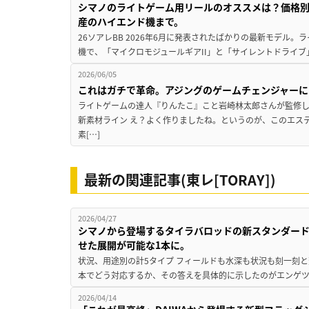
シマノのライトゲーム用リールのオススメは？価格別
産のハイエンド機まで。
26ソアレBB 2026年6月に発表されたばかりの最新モデル
機で、「マイクロモジュールギアII」と「サイレントドライブ
2026/06/05
これはガチで革命。アジングのゲームチェンジャーに
ライトゲームの達人『りんたこ』こと岩崎林太郎さんが監修
新素材ライン え？よく作りましたね。というのが、このエス
素[…]
最新の関連記事(東レ[TORAY])
2026/04/27
シマノから登場するタイラバロッドの新スタンダー
せた展開が可能な1本に。
状況、用途別の計5タイプ フィールドも水深も状況も刻一刻
本でどう対応するか、その答えを具体的に示したのがエンゲツX
2026/04/14