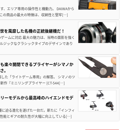
、エリア専用の操作性と機動力。 DAIWAから
この商品の最大の特徴は、収納性と堅牢[…]
一世を風靡した名機の正統後継機だ！
のゲームに対応 最大の魅力は、当時の面影を強く
ルジックなクラシックタイプのデザインであり
グも楽々開閉できるプライヤーがシマノか
すさ。
縮した「ライトゲーム専用」の解答。 シマノのツ
ミニリングプライヤー [CT-544[…]
トリーモデルから最高峰のハイエンドモデ
位機種に迫る進化を遂げた一台だ。新たに「インフィ
性能とギアの耐久性が大幅に向上している[…]