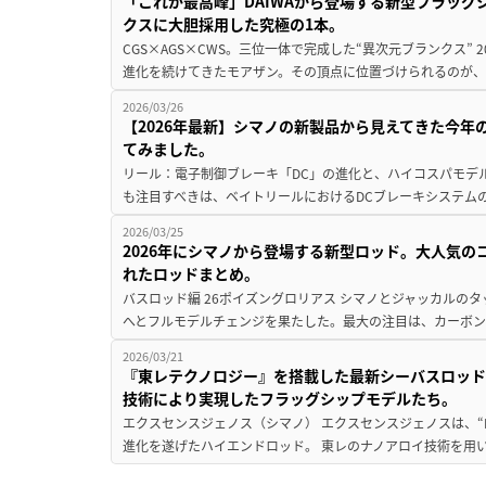
「これが最高峰」DAIWAから登場する新型フラッグ
クスに大胆採用した究極の1本。
CGS×AGS×CWS。三位一体で完成した“異次元ブランクス”
進化を続けてきたモアザン。その頂点に位置づけられるのが、今
2026/03/26
【2026年最新】シマノの新製品から見えてきた今
てみました。
リール：電子制御ブレーキ「DC」の進化と、ハイコスパモデル
も注目すべきは、ベイトリールにおけるDCブレーキシステムの
2026/03/25
2026年にシマノから登場する新型ロッド。大人気
れたロッドまとめ。
バスロッド編 26ポイズングロリアス シマノとジャッカルの
へとフルモデルチェンジを果たした。最大の注目は、カーボン
2026/03/21
『東レテクノロジー』を搭載した最新シーバスロッ
技術により実現したフラッグシップモデルたち。
エクスセンスジェノス（シマノ） エクスセンスジェノスは、“RE
進化を遂げたハイエンドロッド。 東レのナノアロイ技術を用い