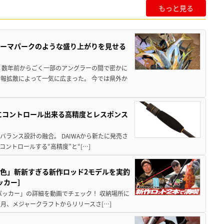
もっと見る
テーマパークのような盛り上がりを見せる
 数年前からごく一部のアングラーの間で密かに
報拡散によって一気に広まった。 今では県外か
在にコントロール出来る高精度とレスポンス
ランス設計の融合。 DAIWAから新たに発売さ
コントロールする“高精度”と“[…]
色」斬新すぎる新作ロッド2モデルを実釣
ッカー]
パッカー」の詳細を動画でチェック！ 収納場所に
8月、メジャークラフトからリリースさ[…]