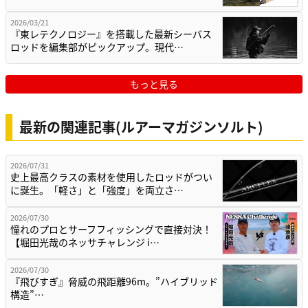
2026/03/21
『東レテクノロジー』を搭載した最新シーバス
ロッドを編集部がピックアップ。現代…
もっと見る
最新の関連記事(ルアーマガジンソルト)
2026/07/31
史上最高クラスの素材を使用したロッドがつい
に誕生。「軽さ」と「強度」を両立さ…
2026/07/30
憧れのプロとサーフフィッシングで直接対決！
【堀田光哉のネッサチャレンジ i…
2026/07/30
『飛びすぎ』脅威の飛距離96m。”ハイブリッド
構造”…