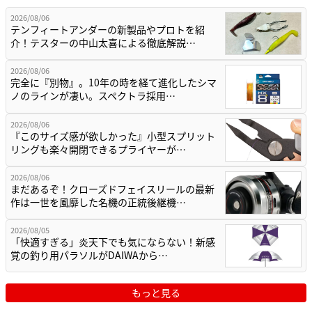
2026/08/06
テンフィートアンダーの新製品やプロトを紹
介！テスターの中山太喜による徹底解説…
2026/08/06
完全に『別物』。10年の時を経て進化したシマ
ノのラインが凄い。スペクトラ採用…
2026/08/06
『このサイズ感が欲しかった』小型スプリット
リングも楽々開閉できるプライヤーが…
2026/08/06
まだあるぞ！クローズドフェイスリールの最新
作は一世を風靡した名機の正統後継機…
2026/08/05
「快適すぎる」炎天下でも気にならない！新感
覚の釣り用パラソルがDAIWAから…
もっと見る