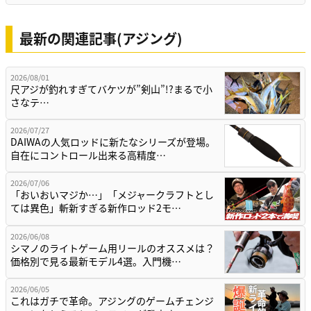
最新の関連記事(アジング)
2026/08/01
尺アジが釣れすぎてバケツが”剣山”!?まるで小
さなテ…
2026/07/27
DAIWAの人気ロッドに新たなシリーズが登場。
自在にコントロール出来る高精度…
2026/07/06
「おいおいマジか…」「メジャークラフトとし
ては異色」斬新すぎる新作ロッド2モ…
2026/06/08
シマノのライトゲーム用リールのオススメは？
価格別で見る最新モデル4選。入門機…
2026/06/05
これはガチで革命。アジングのゲームチェンジ