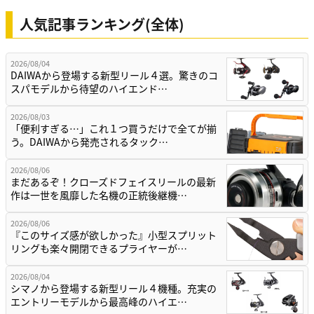
人気記事ランキング(全体)
2026/08/04
DAIWAから登場する新型リール４選。驚きのコ
スパモデルから待望のハイエンド…
2026/08/03
「便利すぎる…」これ１つ買うだけで全てが揃
う。DAIWAから発売されるタック…
2026/08/06
まだあるぞ！クローズドフェイスリールの最新
作は一世を風靡した名機の正統後継機…
2026/08/06
『このサイズ感が欲しかった』小型スプリット
リングも楽々開閉できるプライヤーが…
2026/08/04
シマノから登場する新型リール４機種。充実の
エントリーモデルから最高峰のハイエ…