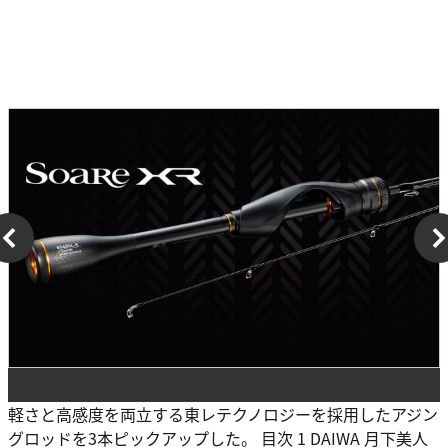
軽さと高感度を両立する東レテクノロジーを採用したアジン
グロッドを3本ピックアップした。 目次 1 DAIWA 月下美人