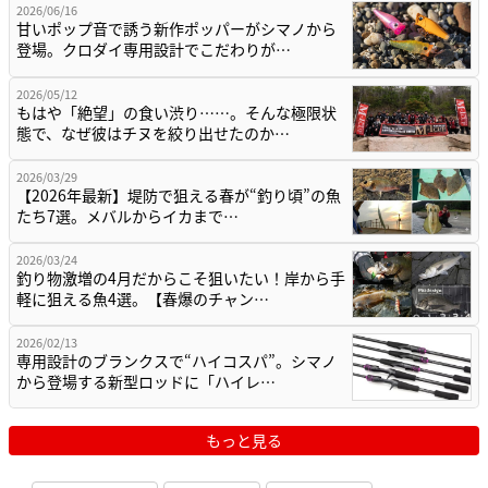
2026/06/16
甘いポップ音で誘う新作ポッパーがシマノから
登場。クロダイ専用設計でこだわりが…
2026/05/12
もはや「絶望」の食い渋り……。そんな極限状
態で、なぜ彼はチヌを絞り出せたのか…
2026/03/29
【2026年最新】堤防で狙える春が“釣り頃”の魚
たち7選。メバルからイカまで…
2026/03/24
釣り物激増の4月だからこそ狙いたい！岸から手
軽に狙える魚4選。【春爆のチャン…
2026/02/13
専用設計のブランクスで“ハイコスパ”。シマノ
から登場する新型ロッドに「ハイレ…
もっと見る