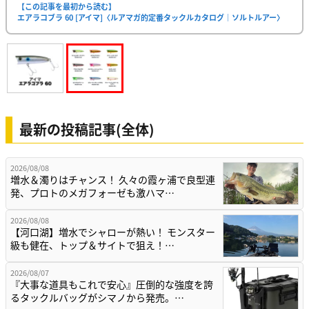
【この記事を最初から読む】
エアラコブラ 60 [アイマ]〈ルアマガ的定番タックルカタログ｜ソルトルアー〉
最新の投稿記事(全体)
2026/08/08
増水＆濁りはチャンス！ 久々の霞ヶ浦で良型連
発、プロトのメガフォーゼも激ハマ…
2026/08/08
【河口湖】増水でシャローが熱い！ モンスター
級も健在、トップ＆サイトで狙え！…
2026/08/07
『大事な道具もこれで安心』圧倒的な強度を誇
るタックルバッグがシマノから発売。…