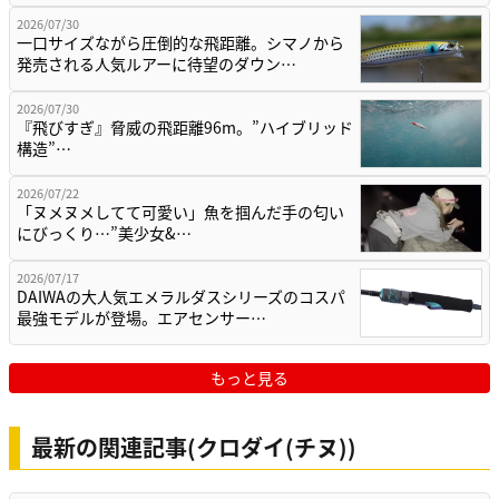
2026/07/30
一口サイズながら圧倒的な飛距離。シマノから
発売される人気ルアーに待望のダウン…
2026/07/30
『飛びすぎ』脅威の飛距離96m。”ハイブリッド
構造”…
2026/07/22
「ヌメヌメしてて可愛い」魚を掴んだ手の匂い
にびっくり…”美少女&…
2026/07/17
DAIWAの大人気エメラルダスシリーズのコスパ
最強モデルが登場。エアセンサー…
もっと見る
最新の関連記事(クロダイ(チヌ))