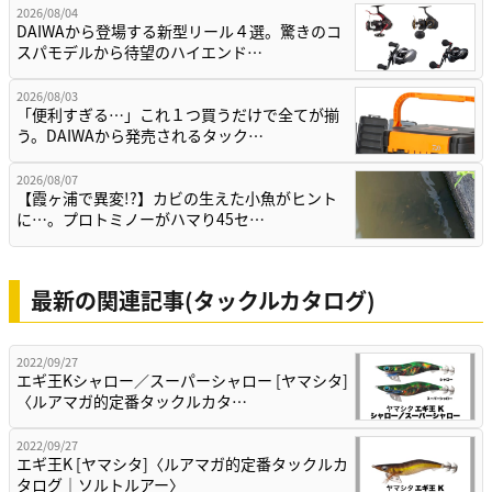
2026/08/04
DAIWAから登場する新型リール４選。驚きのコ
スパモデルから待望のハイエンド…
2026/08/03
「便利すぎる…」これ１つ買うだけで全てが揃
う。DAIWAから発売されるタック…
2026/08/07
【霞ヶ浦で異変!?】カビの生えた小魚がヒント
に…。プロトミノーがハマり45セ…
最新の関連記事(タックルカタログ)
2022/09/27
エギ王Kシャロー／スーパーシャロー [ヤマシタ]
〈ルアマガ的定番タックルカタ…
2022/09/27
エギ王K [ヤマシタ]〈ルアマガ的定番タックルカ
タログ｜ソルトルアー〉