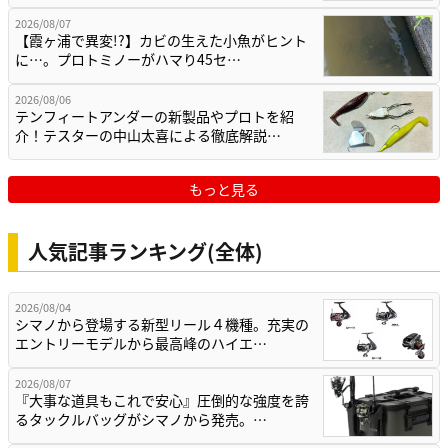
2026/08/07
【霞ヶ浦で異変!?】カビの生えた小魚がヒント
に…。プロトミノーがハマり45セ…
2026/08/06
テンフィートアンダーの新製品やプロトを紹
介！テスターの中山太喜による徹底解説…
もっと見る
人気記事ランキング(全体)
2026/08/04
シマノから登場する新型リール４機種。充実の
エントリーモデルから最高峰のハイエ…
2026/08/07
『大事な道具もこれで安心』圧倒的な強度を誇
るタックルバッグがシマノから発売。…