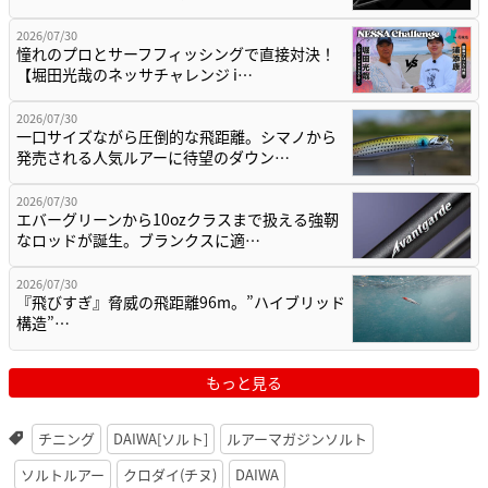
2026/07/30
憧れのプロとサーフフィッシングで直接対決！
【堀田光哉のネッサチャレンジ i…
2026/07/30
一口サイズながら圧倒的な飛距離。シマノから
発売される人気ルアーに待望のダウン…
2026/07/30
エバーグリーンから10ozクラスまで扱える強靭
なロッドが誕生。ブランクスに適…
2026/07/30
『飛びすぎ』脅威の飛距離96m。”ハイブリッド
構造”…
もっと見る
チニング
DAIWA[ソルト]
ルアーマガジンソルト
ソルトルアー
クロダイ(チヌ)
DAIWA