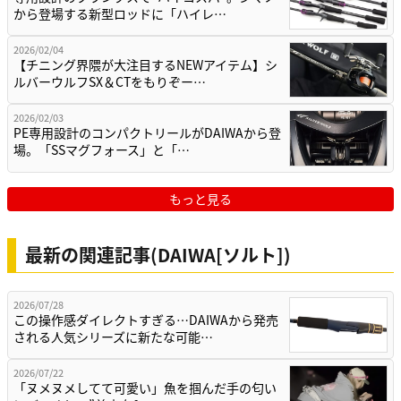
から登場する新型ロッドに「ハイレ…
2026/02/04
【チニング界隈が大注目するNEWアイテム】シ
ルバーウルフSX＆CTをもりぞー…
2026/02/03
PE専用設計のコンパクトリールがDAIWAから登
場。「SSマグフォース」と「…
もっと見る
最新の関連記事(DAIWA[ソルト])
2026/07/28
この操作感ダイレクトすぎる…DAIWAから発売
される人気シリーズに新たな可能…
2026/07/22
「ヌメヌメしてて可愛い」魚を掴んだ手の匂い