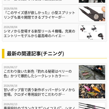
2026/08/06
『このサイズ感が欲しかった』小型スプリット
リングも楽々開閉できるプライヤーが…
2026/08/04
シマノから登場する新型リール４機種。充実の
エントリーモデルから最高峰のハイエ…
最新の関連記事(チニング)
2026/06/17
こだわり抜いた新色『釣れる秘密はベリーの
色』かつて爆釣したシークレットカラー…
2026/06/16
甘いポップ音で誘う新作ポッパーがシマノから
登場。クロダイ専用設計でこだわりが…
2026/02/13
専用設計のブランクスで“ハイコスパ”。シマノ