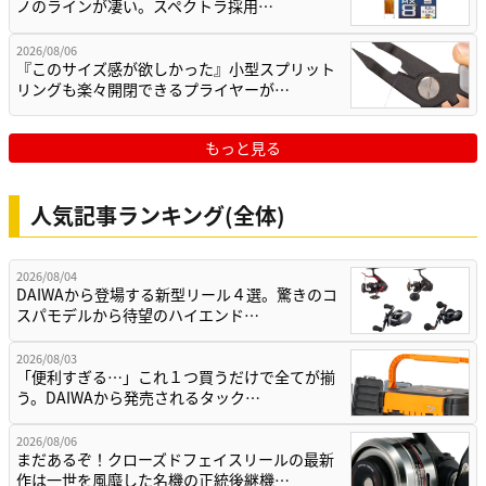
ノのラインが凄い。スペクトラ採用…
2026/08/06
『このサイズ感が欲しかった』小型スプリット
リングも楽々開閉できるプライヤーが…
もっと見る
人気記事ランキング(全体)
2026/08/04
DAIWAから登場する新型リール４選。驚きのコ
スパモデルから待望のハイエンド…
2026/08/03
「便利すぎる…」これ１つ買うだけで全てが揃
う。DAIWAから発売されるタック…
2026/08/06
まだあるぞ！クローズドフェイスリールの最新
作は一世を風靡した名機の正統後継機…