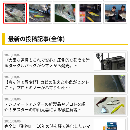
最新の投稿記事(全体)
2026/08/07
『大事な道具もこれで安心』圧倒的な強度を誇
るタックルバッグがシマノから発売。…
2026/08/07
【霞ヶ浦で異変!?】カビの生えた小魚がヒント
に…。プロトミノーがハマり45セ…
2026/08/06
テンフィートアンダーの新製品やプロトを紹
介！テスターの中山太喜による徹底解説…
2026/08/06
完全に『別物』。10年の時を経て進化したシマ