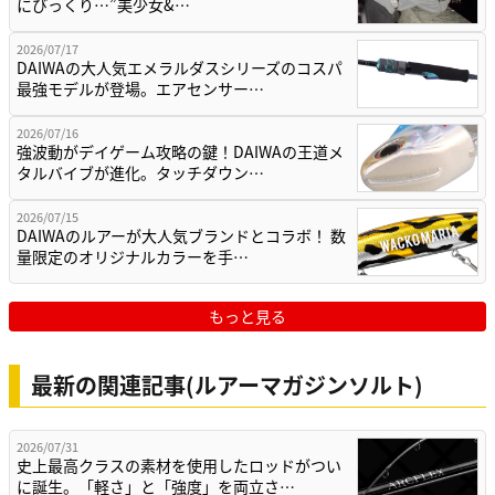
にびっくり…”美少女&…
2026/07/17
DAIWAの大人気エメラルダスシリーズのコスパ
最強モデルが登場。エアセンサー…
2026/07/16
強波動がデイゲーム攻略の鍵！DAIWAの王道メ
タルバイブが進化。タッチダウン…
2026/07/15
DAIWAのルアーが大人気ブランドとコラボ！ 数
量限定のオリジナルカラーを手…
もっと見る
最新の関連記事(ルアーマガジンソルト)
2026/07/31
史上最高クラスの素材を使用したロッドがつい
に誕生。「軽さ」と「強度」を両立さ…