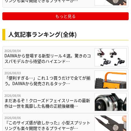
リングも楽々開閉できるプライヤーが…
もっと見る
人気記事ランキング(全体)
2026/08/04
DAIWAから登場する新型リール４選。驚きのコ
スパモデルから待望のハイエンド…
2026/08/03
「便利すぎる…」これ１つ買うだけで全てが揃
う。DAIWAから発売されるタック…
2026/08/06
まだあるぞ！クローズドフェイスリールの最新
作は一世を風靡した名機の正統後継機…
2026/08/06
『このサイズ感が欲しかった』小型スプリット
リングも楽々開閉できるプライヤーが…