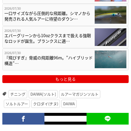
2026/07/30
一口サイズながら圧倒的な飛距離。シマノから
発売される人気ルアーに待望のダウン…
2026/07/30
エバーグリーンから10ozクラスまで扱える強靭
なロッドが誕生。ブランクスに適…
2026/07/30
『飛びすぎ』脅威の飛距離96m。”ハイブリッド
構造”…
もっと見る
チニング
DAIWA[ソルト]
ルアーマガジンソルト
ソルトルアー
クロダイ(チヌ)
DAIWA