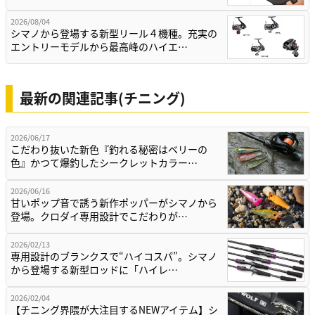
2026/08/04
シマノから登場する新型リール４機種。充実の
エントリーモデルから最高峰のハイエ…
最新の関連記事(チニング)
2026/06/17
こだわり抜いた新色『釣れる秘密はベリーの
色』かつて爆釣したシークレットカラー…
2026/06/16
甘いポップ音で誘う新作ポッパーがシマノから
登場。クロダイ専用設計でこだわりが…
2026/02/13
専用設計のブランクスで“ハイコスパ”。シマノ
から登場する新型ロッドに「ハイレ…
2026/02/04
【チニング界隈が大注目するNEWアイテム】シ