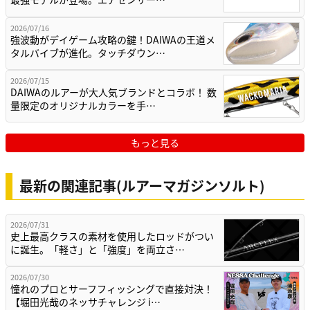
2026/07/16
強波動がデイゲーム攻略の鍵！DAIWAの王道メ
タルバイブが進化。タッチダウン…
2026/07/15
DAIWAのルアーが大人気ブランドとコラボ！ 数
量限定のオリジナルカラーを手…
もっと見る
最新の関連記事(ルアーマガジンソルト)
2026/07/31
史上最高クラスの素材を使用したロッドがつい
に誕生。「軽さ」と「強度」を両立さ…
2026/07/30
憧れのプロとサーフフィッシングで直接対決！
【堀田光哉のネッサチャレンジ i…