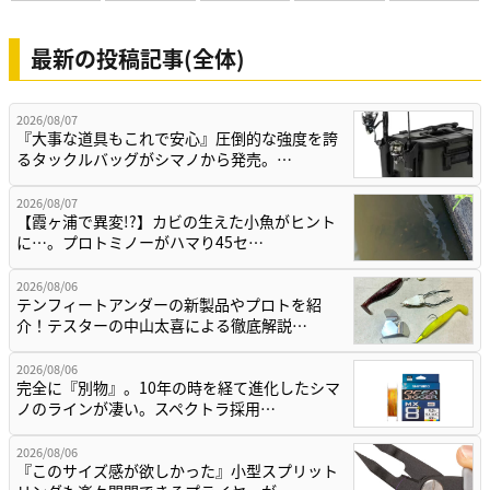
最新の投稿記事(全体)
2026/08/07
『大事な道具もこれで安心』圧倒的な強度を誇
るタックルバッグがシマノから発売。…
2026/08/07
【霞ヶ浦で異変!?】カビの生えた小魚がヒント
に…。プロトミノーがハマり45セ…
2026/08/06
テンフィートアンダーの新製品やプロトを紹
介！テスターの中山太喜による徹底解説…
2026/08/06
完全に『別物』。10年の時を経て進化したシマ
ノのラインが凄い。スペクトラ採用…
2026/08/06
『このサイズ感が欲しかった』小型スプリット