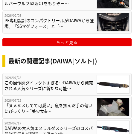
ルバーウルフSX＆CTをもりぞー…
2026/02/03
PE専用設計のコンパクトリールがDAIWAから登
場。「SSマグフォース」と「…
もっと見る
最新の関連記事(DAIWA[ソルト])
2026/07/28
この操作感ダイレクトすぎる…DAIWAから発売
される人気シリーズに新たな可能…
2026/07/22
「ヌメヌメしてて可愛い」魚を掴んだ手の匂い
にびっくり…”美少女&…
2026/07/17
DAIWAの大人気エメラルダスシリーズのコスパ
最強モデルが登場。エアセンサー…