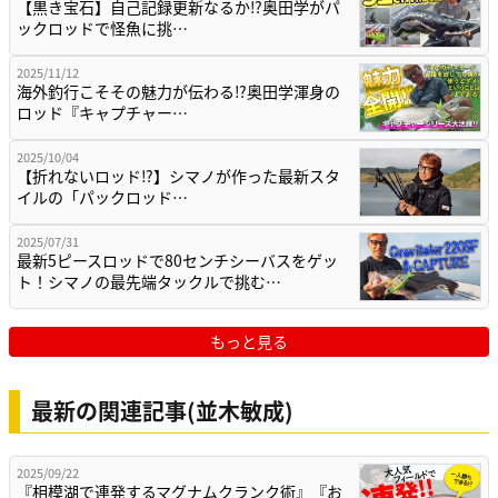
【黒き宝石】自己記録更新なるか⁉奥田学がパ
ックロッドで怪魚に挑…
2025/11/12
海外釣行こそその魅力が伝わる⁉奥田学渾身の
ロッド『キャプチャー…
2025/10/04
【折れないロッド⁉】シマノが作った最新スタ
イルの「パックロッド…
2025/07/31
最新5ピースロッドで80センチシーバスをゲッ
ト！シマノの最先端タックルで挑む…
もっと見る
最新の関連記事(並木敏成)
2025/09/22
『相模湖で連発するマグナムクランク術』『お