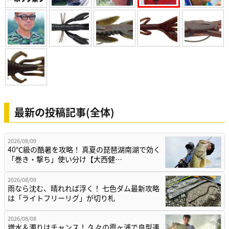
最新の投稿記事(全体)
2026/08/09
40℃級の酷暑を攻略！ 真夏の琵琶湖南湖で効く
「巻き・撃ち」使い分け【大西健…
2026/08/09
雨なら沈む、晴れれば浮く！ 七色ダム最新攻略
は「ライトフリーリグ」が切り札
2026/08/08
増水＆濁りはチャンス！ 久々の霞ヶ浦で良型連