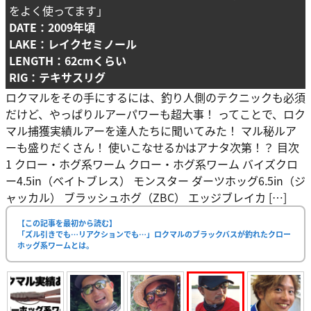
をよく使ってます」
DATE：2009年頃
LAKE：レイクセミノール
LENGTH：62cmくらい
RIG：テキサスリグ
ロクマルをその手にするには、釣り人側のテクニックも必須
だけど、やっぱりルアーパワーも超大事！ ってことで、ロク
マル捕獲実績ルアーを達人たちに聞いてみた！ マル秘ルア
ーも盛りだくさん！ 使いこなせるかはアナタ次第！？ 目次
1 クロー・ホグ系ワーム クロー・ホグ系ワーム バイズクロ
ー4.5in（ベイトブレス） モンスター ダーツホッグ6.5in（ジ
ャッカル） ブラッシュホグ（ZBC） エッジブレイカ […]
【この記事を最初から読む】
「ズル引きでも…リアクションでも…」ロクマルのブラックバスが釣れたクロー
ホッグ系ワームとは。