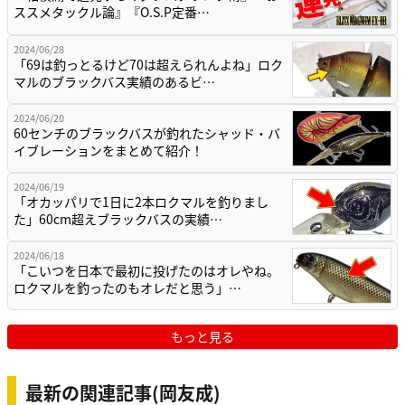
ススメタックル論』『O.S.P定番…
2024/06/28
「69は釣っとるけど70は超えられんよね」ロク
マルのブラックバス実績のあるビ…
2024/06/20
60センチのブラックバスが釣れたシャッド・バ
イブレーションをまとめて紹介！
2024/06/19
「オカッパリで1日に2本ロクマルを釣りまし
た」60cm超えブラックバスの実績…
2024/06/18
「こいつを日本で最初に投げたのはオレやね。
ロクマルを釣ったのもオレだと思う」…
もっと見る
最新の関連記事(岡友成)