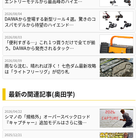
エントリーモデルから最高峰のハイエ…
2026/08/04
DAIWAから登場する新型リール４選。驚きのコ
スパモデルから待望のハイエンド…
2026/08/03
「便利すぎる…」これ１つ買うだけで全てが揃
う。DAIWAから発売されるタック…
2026/08/09
雨なら沈む、晴れれば浮く！ 七色ダム最新攻略
は「ライトフリーリグ」が切り札
最新の関連記事(奥田学)
2026/04/22
シマノの「規格外」オーパースペックロッド
『キャプチャー』追加モデルはさらに強…
2025/12/21