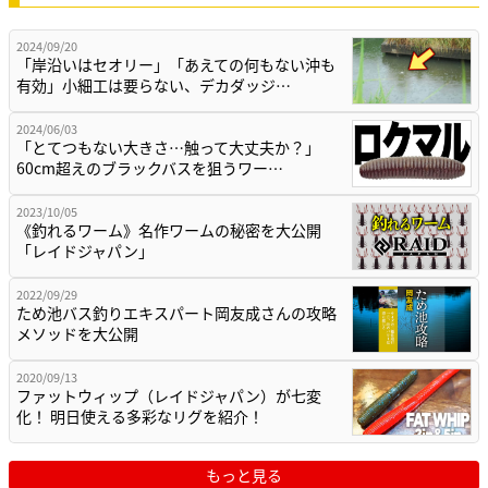
2024/09/20
「岸沿いはセオリー」「あえての何もない沖も
有効」小細工は要らない、デカダッジ…
2024/06/03
「とてつもない大きさ…触って大丈夫か？」
60cm超えのブラックバスを狙うワー…
2023/10/05
《釣れるワーム》名作ワームの秘密を大公開
「レイドジャパン」
2022/09/29
ため池バス釣りエキスパート岡友成さんの攻略
メソッドを大公開
2020/09/13
ファットウィップ（レイドジャパン）が七変
化！ 明日使える多彩なリグを紹介！
もっと見る