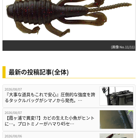
(画像 No.11/11)
最新の投稿記事(全体)
2026/08/07
『大事な道具もこれで安心』圧倒的な強度を誇
るタックルバッグがシマノから発売。…
2026/08/07
【霞ヶ浦で異変!?】カビの生えた小魚がヒント
に…。プロトミノーがハマり45セ…
2026/08/06