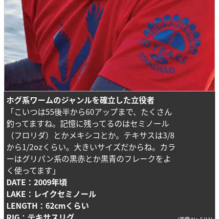
ホグ系ワームのジャンルを確立した立役者
「こいつは55後半から60アップまで、たくさん
釣ってますね。記憶に残ってるのはセミノール
（フロリダ）とかメキシコとか。テキサスは3/8
から1/2ozくらい。大きいサイズだからね。カラ
ーはグリパン系の黒赤とか黒青のフレークをよ
く使ってます」
DATE：2009年頃
LAKE：レイクセミノール
LENGTH：62cmくらい
RIG：テキサスリグ
(画像 No.5/11)