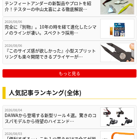
テンフィートアンダーの新製品やプロトを紹
介！テスターの中山太喜による徹底解説…
2026/08/06
完全に『別物』。10年の時を経て進化したシマ
ノのラインが凄い。スペクトラ採用…
2026/08/06
『このサイズ感が欲しかった』小型スプリット
リングも楽々開閉できるプライヤーが…
もっと見る
人気記事ランキング(全体)
2026/08/04
DAIWAから登場する新型リール４選。驚きのコ
スパモデルから待望のハイエンド…
2026/08/03
「便利すぎる…」これ１つ買うだけで全てが揃