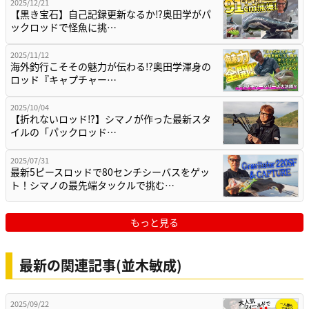
2025/12/21
【黒き宝石】自己記録更新なるか⁉奥田学がパ
ックロッドで怪魚に挑…
2025/11/12
海外釣行こそその魅力が伝わる⁉奥田学渾身の
ロッド『キャプチャー…
2025/10/04
【折れないロッド⁉】シマノが作った最新スタ
イルの「パックロッド…
2025/07/31
最新5ピースロッドで80センチシーバスをゲッ
ト！シマノの最先端タックルで挑む…
もっと見る
最新の関連記事(並木敏成)
2025/09/22