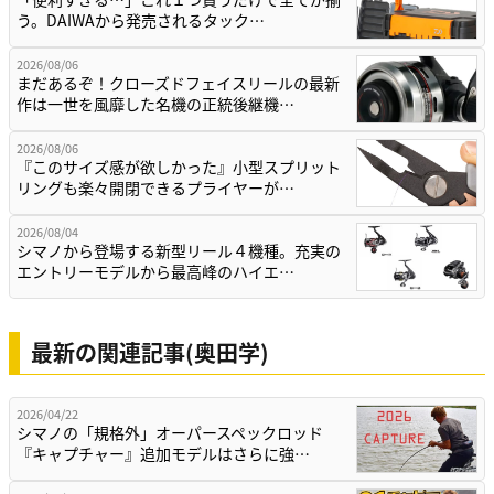
う。DAIWAから発売されるタック…
2026/08/06
まだあるぞ！クローズドフェイスリールの最新
作は一世を風靡した名機の正統後継機…
2026/08/06
『このサイズ感が欲しかった』小型スプリット
リングも楽々開閉できるプライヤーが…
2026/08/04
シマノから登場する新型リール４機種。充実の
エントリーモデルから最高峰のハイエ…
最新の関連記事(奥田学)
2026/04/22
シマノの「規格外」オーパースペックロッド
『キャプチャー』追加モデルはさらに強…