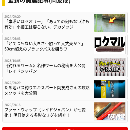
最新の関連記事(岡友成)
2024/09/20
「岸沿いはセオリー」「あえての何もない沖も
有効」小細工は要らない、デカダッジ…
2024/06/03
「とてつもない大きさ…触って大丈夫か？」
60cm超えのブラックバスを狙うワー…
2023/10/05
《釣れるワーム》名作ワームの秘密を大公開
「レイドジャパン」
2022/09/29
ため池バス釣りエキスパート岡友成さんの攻略
メソッドを大公開
2020/09/13
ファットウィップ（レイドジャパン）が七変
化！ 明日使える多彩なリグを紹介！