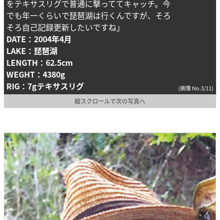
をテキサスリグで普通に撃っててキャッチ。今
でも年一くらいで琵琶湖は行くんですが、そろ
そろ自己記録更新したいですね」
DATE：2004年4月
LAKE：琵琶湖
LENGTH：62.5cm
WEGHT：4380g
RIG：7gテキサスリグ
(画像 No.3/11)
縦スクロールで次の写真へ