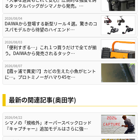
るタックルバッグがシマノから発売。…
2026/08/04
DAIWAから登場する新型リール４選。驚きのコ
スパモデルから待望のハイエンド…
2026/08/03
「便利すぎる…」これ１つ買うだけで全てが揃
う。DAIWAから発売されるタック…
2026/08/07
【霞ヶ浦で異変!?】カビの生えた小魚がヒント
に…。プロトミノーがハマり45セ…
最新の関連記事(奥田学)
2026/04/22
シマノの「規格外」オーパースペックロッド
『キャプチャー』追加モデルはさらに強…