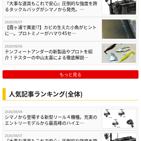
『大事な道具もこれで安心』圧倒的な強度を誇
るタックルバッグがシマノから発売。…
2026/08/07
【霞ヶ浦で異変!?】カビの生えた小魚がヒント
に…。プロトミノーがハマり45セ…
2026/08/06
テンフィートアンダーの新製品やプロトを紹
介！テスターの中山太喜による徹底解説…
もっと見る
人気記事ランキング(全体)
2026/08/04
シマノから登場する新型リール４機種。充実の
エントリーモデルから最高峰のハイエ…
2026/08/07
『大事な道具もこれで安心』圧倒的な強度を誇