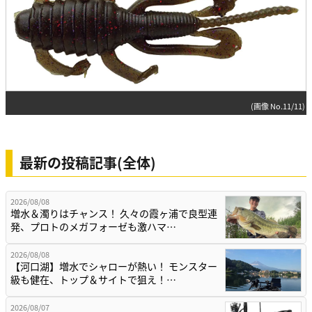
(画像 No.11/11)
最新の投稿記事(全体)
2026/08/08
増水＆濁りはチャンス！ 久々の霞ヶ浦で良型連
発、プロトのメガフォーゼも激ハマ…
2026/08/08
【河口湖】増水でシャローが熱い！ モンスター
級も健在、トップ＆サイトで狙え！…
2026/08/07