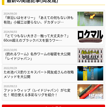
最新の関連記事(岡友成)
2024/09/20
「岸沿いはセオリー」「あえての何もない沖も
有効」小細工は要らない、デカダッジ…
2024/06/03
「とてつもない大きさ…触って大丈夫か？」
60cm超えのブラックバスを狙うワー…
2023/10/05
《釣れるワーム》名作ワームの秘密を大公開
「レイドジャパン」
2022/09/29
ため池バス釣りエキスパート岡友成さんの攻略
メソッドを大公開
2020/09/13
ファットウィップ（レイドジャパン）が七変
化！ 明日使える多彩なリグを紹介！