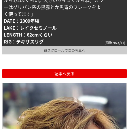
から1/2ozくらい。大きいサイズだからね。カラ
ーはグリパン系の黒赤とか黒青のフレークをよ
く使ってます」
DATE：2009年頃
LAKE：レイクセミノール
LENGTH：62cmくらい
RIG：テキサスリグ
(画像 No.4/11)
縦スクロールで次の写真へ
記事へ戻る