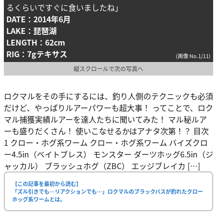
るくらいですぐに食いましたね」
DATE：2014年6月
LAKE：琵琶湖
LENGTH：62cm
RIG：7gテキサス
(画像 No.1/11)
縦スクロールで次の写真へ
ロクマルをその手にするには、釣り人側のテクニックも必須
だけど、やっぱりルアーパワーも超大事！ ってことで、ロク
マル捕獲実績ルアーを達人たちに聞いてみた！ マル秘ルア
ーも盛りだくさん！ 使いこなせるかはアナタ次第！？ 目次
1 クロー・ホグ系ワーム クロー・ホグ系ワーム バイズクロ
ー4.5in（ベイトブレス） モンスター ダーツホッグ6.5in（ジ
ャッカル） ブラッシュホグ（ZBC） エッジブレイカ […]
【この記事を最初から読む】
「ズル引きでも…リアクションでも…」ロクマルのブラックバスが釣れたクロー
ホッグ系ワームとは。