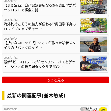
2025/12/21
【黒き宝石】自己記録更新なるか⁉奥田学がパ
ックロッドで怪魚に挑…
2025/11/12
海外釣行こそその魅力が伝わる⁉奥田学渾身の
ロッド『キャプチャー…
2025/10/04
【折れないロッド⁉】シマノが作った最新スタ
イルの「パックロッド…
2025/07/31
最新5ピースロッドで80センチシーバスをゲッ
ト！シマノの最先端タックルで挑む…
もっと見る
最新の関連記事(並木敏成)
2025/09/22