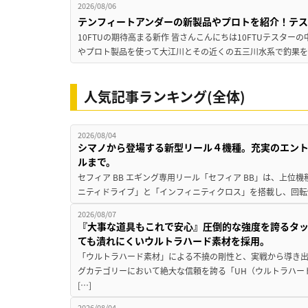
2026/08/06
テンフィートアンダーの新製品やプロトを紹介！テ
10FTUの期待高まる新作 皆さんこんにちは10FTUテスターの
やプロト製品を使って大江川とその近くの五三川水系で釣果を
人気記事ランキング(全体)
2026/08/04
シマノから登場する新型リール４機種。充実のエン
ルまで。
セフィア BB エギング専用リール「セフィア BB」は、上
ニティドライブ」と「インフィニティクロス」を搭載し、回転
2026/08/07
『大事な道具もこれで安心』圧倒的な強度を誇るタ
ても潰れにくいウルトラハード素材を採用。
「ウルトラハード素材」による不撓の剛性と、実戦から導き出
グカテゴリーにおいて絶大な信頼を誇る「UH（ウルトラハー
[…]
2026/08/04