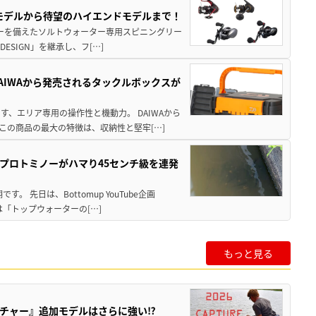
パモデルから待望のハイエンドモデルまで！
パワーを備えたソルトウォーター専用スピニングリー
ESIGN」を継承し、フ[…]
AIWAから発売されるタックルボックスが
、エリア専用の操作性と機動力。 DAIWAから
この商品の最大の特徴は、収納性と堅牢[…]
プロトミノーがハマり45センチ級を連発
 先日は、Bottomup YouTube企画
は「トップウォーターの[…]
もっと見る
チャー』追加モデルはさらに強い⁉