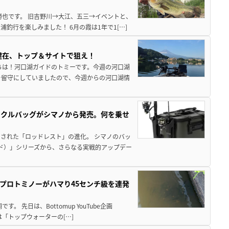
勝也です。 旧吉野川→大江、五三→イベントと、
釣行を楽しみました！ 6月の霞は1年で1[…]
健在、トップ＆サイトで狙え！
ちは！河口湖ガイドのトミーです。今週の河口湖
を留守にしていましたので、今週からの河口湖情
ックルバッグがシマノから発売。何を乗せ
された「ロッドレスト」の進化。 シマノのバッ
ド）」シリーズから、さらなる実戦的アップデー
プロトミノーがハマり45センチ級を連発
 先日は、Bottomup YouTube企画
は「トップウォーターの[…]