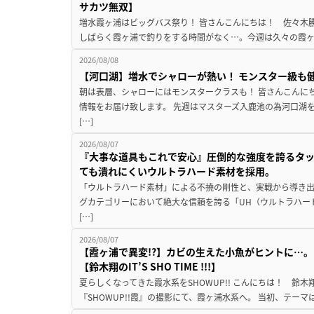
サカツ無双】
増水霞ヶ浦はビッグバス祭り！ 皆さんこんにちは！ 佐々木
しばらく霞ヶ浦で釣りをする時間がなく…。今週は久々の霞ヶ浦
2026/08/08
【河口湖】増水でシャローが熱い！ モンスター級も
朝は表層、シャローにはモンスタークラスも！ 皆さんこんに
情報をお届け致します。 先週はマスターズ入鹿池の為河口湖
[…]
2026/08/07
『大事な道具もこれで安心』圧倒的な強度を誇るタ
ても潰れにくいウルトラハード素材を採用。
「ウルトラハード素材」による不撓の剛性と、実戦から導き出
グカテゴリーにおいて絶大な信頼を誇る「UH（ウルトラハー
[…]
2026/08/07
【霞ヶ浦で異変!?】カビの生えた小魚がヒントに…。
【鈴木翔のIT’S SHO TIME !!!】
夏らしくなってきた霞水系をSHOWUP!! こんにちは！ 鈴木翔です。
『SHOWUP!!霞』の撮影にて、霞ヶ浦水系へ。 当初、テーマ