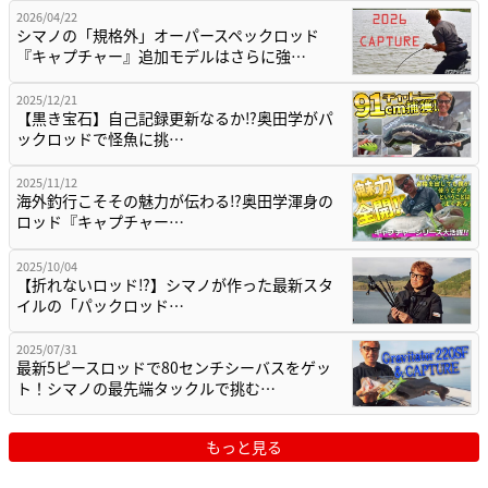
2026/04/22
シマノの「規格外」オーパースペックロッド
『キャプチャー』追加モデルはさらに強…
2025/12/21
【黒き宝石】自己記録更新なるか⁉奥田学がパ
ックロッドで怪魚に挑…
2025/11/12
海外釣行こそその魅力が伝わる⁉奥田学渾身の
ロッド『キャプチャー…
2025/10/04
【折れないロッド⁉】シマノが作った最新スタ
イルの「パックロッド…
2025/07/31
最新5ピースロッドで80センチシーバスをゲッ
ト！シマノの最先端タックルで挑む…
もっと見る