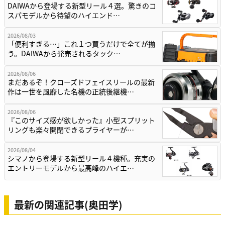
DAIWAから登場する新型リール４選。驚きのコ
スパモデルから待望のハイエンド…
2026/08/03
「便利すぎる…」これ１つ買うだけで全てが揃
う。DAIWAから発売されるタック…
2026/08/06
まだあるぞ！クローズドフェイスリールの最新
作は一世を風靡した名機の正統後継機…
2026/08/06
『このサイズ感が欲しかった』小型スプリット
リングも楽々開閉できるプライヤーが…
2026/08/04
シマノから登場する新型リール４機種。充実の
エントリーモデルから最高峰のハイエ…
最新の関連記事(奥田学)