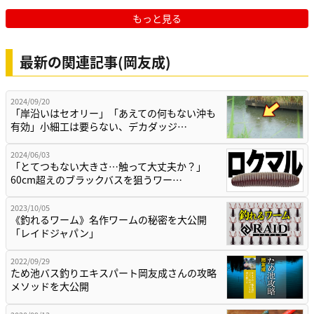
もっと見る
最新の関連記事(岡友成)
2024/09/20
「岸沿いはセオリー」「あえての何もない沖も
有効」小細工は要らない、デカダッジ…
2024/06/03
「とてつもない大きさ…触って大丈夫か？」
60cm超えのブラックバスを狙うワー…
2023/10/05
《釣れるワーム》名作ワームの秘密を大公開
「レイドジャパン」
2022/09/29
ため池バス釣りエキスパート岡友成さんの攻略
メソッドを大公開