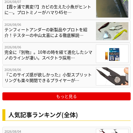
2026/08/07
【霞ヶ浦で異変!?】カビの生えた小魚がヒント
に…。プロトミノーがハマり45セ…
2026/08/06
テンフィートアンダーの新製品やプロトを紹
介！テスターの中山太喜による徹底解説…
2026/08/06
完全に『別物』。10年の時を経て進化したシマ
ノのラインが凄い。スペクトラ採用…
2026/08/06
『このサイズ感が欲しかった』小型スプリット
リングも楽々開閉できるプライヤーが…
もっと見る
人気記事ランキング(全体)
2026/08/04