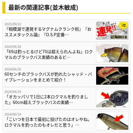
最新の関連記事(並木敏成)
2025/09/22
『相模湖で連発するマグナムクランク術』『お
ススメタックル論』『O.S.P定番…
2024/06/28
「69は釣っとるけど70は超えられんよね」ロク
マルのブラックバス実績のあるビ…
2024/06/20
60センチのブラックバスが釣れたシャッド・バ
イブレーションをまとめて紹介！
2024/06/19
「オカッパリで1日に2本ロクマルを釣りまし
た」60cm超えブラックバスの実績…
2024/06/18
「こいつを日本で最初に投げたのはオレやね。
ロクマルを釣ったのもオレだと思う」…