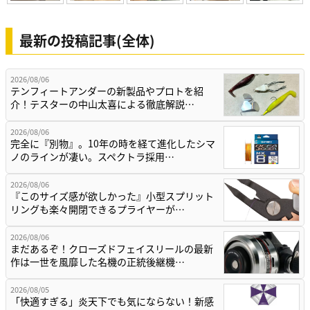
最新の投稿記事(全体)
2026/08/06
テンフィートアンダーの新製品やプロトを紹
介！テスターの中山太喜による徹底解説…
2026/08/06
完全に『別物』。10年の時を経て進化したシマ
ノのラインが凄い。スペクトラ採用…
2026/08/06
『このサイズ感が欲しかった』小型スプリット
リングも楽々開閉できるプライヤーが…
2026/08/06
まだあるぞ！クローズドフェイスリールの最新
作は一世を風靡した名機の正統後継機…
2026/08/05
「快適すぎる」炎天下でも気にならない！新感