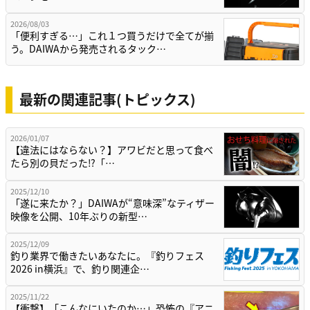
2026/08/03
「便利すぎる…」これ１つ買うだけで全てが揃
う。DAIWAから発売されるタック…
最新の関連記事(トピックス)
2026/01/07
【違法にはならない？】アワビだと思って食べ
たら別の貝だった⁉「…
2025/12/10
「遂に来たか？」DAIWAが“意味深”なティザー
映像を公開、10年ぶりの新型…
2025/12/09
釣り業界で働きたいあなたに。『釣りフェス
2026 in横浜』で、釣り関連企…
2025/11/22
【衝撃】「こんなにいたのか…」恐怖の『アニ