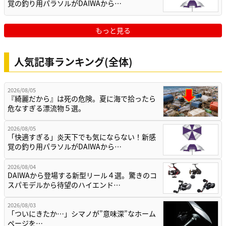
覚の釣り用パラソルがDAIWAから…
もっと見る
人気記事ランキング(全体)
2026/08/05
『綺麗だから』は死の危険。夏に海で拾ったら
危なすぎる漂流物５選。
2026/08/05
「快適すぎる」炎天下でも気にならない！新感
覚の釣り用パラソルがDAIWAから…
2026/08/04
DAIWAから登場する新型リール４選。驚きのコ
スパモデルから待望のハイエンド…
2026/08/03
「ついにきたか…」シマノが”意味深”なホーム
ページを…