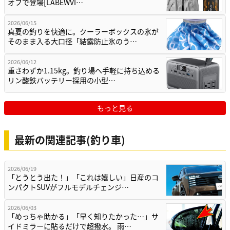
オフで登場[LABEWVI…
2026/06/15
真夏の釣りを快適に。クーラーボックスの氷が
そのまま入る大口径「結露防止氷のう…
2026/06/12
重さわずか1.15kg。釣り場へ手軽に持ち込める
リン酸鉄バッテリー採用の小型…
もっと見る
最新の関連記事(釣り車)
2026/06/19
「とうとう出た！」「これは嬉しい」日産のコ
ンパクトSUVがフルモデルチェンジ…
2026/06/03
「めっちゃ助かる」「早く知りたかった…」サ
イドミラーに貼るだけで超撥水。 雨…