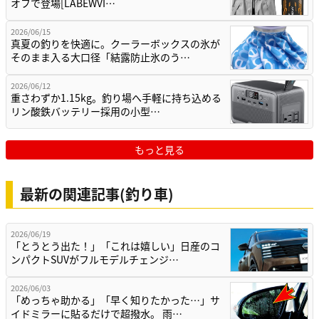
オフで登場[LABEWVI…
2026/06/15
真夏の釣りを快適に。クーラーボックスの氷が
そのまま入る大口径「結露防止氷のう…
2026/06/12
重さわずか1.15kg。釣り場へ手軽に持ち込める
リン酸鉄バッテリー採用の小型…
もっと見る
最新の関連記事(釣り車)
2026/06/19
「とうとう出た！」「これは嬉しい」日産のコ
ンパクトSUVがフルモデルチェンジ…
2026/06/03
「めっちゃ助かる」「早く知りたかった…」サ
イドミラーに貼るだけで超撥水。 雨…