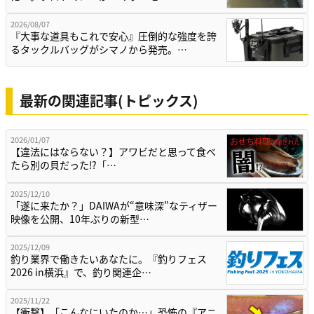
2026/08/07
『大事な道具もこれで安心』圧倒的な強度を誇
るタックルバッグがシマノから発売。…
最新の関連記事(トピックス)
2026/01/07
【違法にはならない？】アワビだと思って食べ
たら別の貝だった⁉「…
2025/12/10
「遂に来たか？」DAIWAが“意味深”なティザー
映像を公開、10年ぶりの新型…
2025/12/09
釣り業界で働きたいあなたに。『釣りフェス
2026 in横浜』で、釣り関連企…
2025/11/22
【衝撃】「こんなにいたのか…」恐怖の『アニ