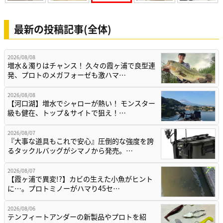
最新の投稿記事(全体)
2026/08/08
増水＆濁りはチャンス！ 久々の霞ヶ浦で良型連
発、プロトのメガフォーゼも激ハマ…
2026/08/08
【河口湖】増水でシャローが熱い！ モンスター
級も健在、トップ＆サイトで狙え！…
2026/08/07
『大事な道具もこれで安心』圧倒的な強度を誇
るタックルバッグがシマノから発売。…
2026/08/07
【霞ヶ浦で異変!?】カビの生えた小魚がヒント
に…。プロトミノーがハマり45セ…
2026/08/06
テンフィートアンダーの新製品やプロトを紹