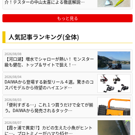
介！テスターの中山太喜による徹底解説…
もっと見る
人気記事ランキング(全体)
2026/08/08
【河口湖】増水でシャローが熱い！ モンスター
級も健在、トップ＆サイトで狙え！…
2026/08/04
DAIWAから登場する新型リール４選。驚きのコ
スパモデルから待望のハイエンド…
2026/08/03
「便利すぎる…」これ１つ買うだけで全てが揃
う。DAIWAから発売されるタック…
2026/08/07
【霞ヶ浦で異変!?】カビの生えた小魚がヒント
に…。プロトミノーがハマり45セ…