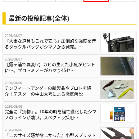
最新の投稿記事(全体)
2026/08/07
『大事な道具もこれで安心』圧倒的な強度を誇
るタックルバッグがシマノから発売。…
2026/08/07
【霞ヶ浦で異変!?】カビの生えた小魚がヒント
に…。プロトミノーがハマり45セ…
2026/08/06
テンフィートアンダーの新製品やプロトを紹
介！テスターの中山太喜による徹底解説…
2026/08/06
完全に『別物』。10年の時を経て進化したシマ
ノのラインが凄い。スペクトラ採用…
2026/08/06
『このサイズ感が欲しかった』小型スプリット