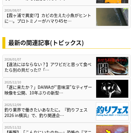
2026/08/07
【霞ヶ浦で異変!?】カビの生えた小魚がヒント
に…。プロトミノーがハマり45セ…
最新の関連記事(トピックス)
2026/01/07
【違法にはならない？】アワビだと思って食べ
たら別の貝だった⁉「…
2025/12/10
「遂に来たか？」DAIWAが“意味深”なティザー
映像を公開、10年ぶりの新型…
2025/12/09
釣り業界で働きたいあなたに。『釣りフェス
2026 in横浜』で、釣り関連企…
2025/11/22
【衝撃】「こんなにいたのか…」恐怖の『アニ