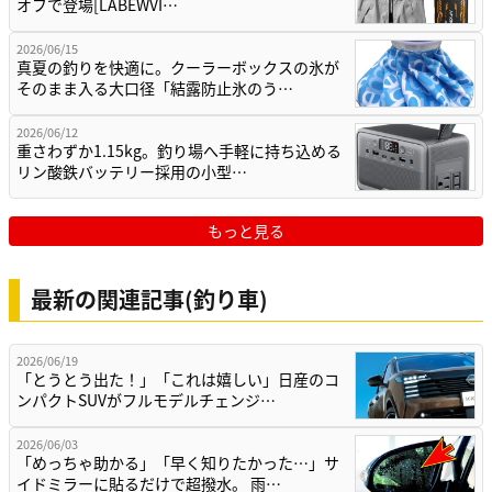
オフで登場[LABEWVI…
2026/06/15
真夏の釣りを快適に。クーラーボックスの氷が
そのまま入る大口径「結露防止氷のう…
2026/06/12
重さわずか1.15kg。釣り場へ手軽に持ち込める
リン酸鉄バッテリー採用の小型…
もっと見る
最新の関連記事(釣り車)
2026/06/19
「とうとう出た！」「これは嬉しい」日産のコ
ンパクトSUVがフルモデルチェンジ…
2026/06/03
「めっちゃ助かる」「早く知りたかった…」サ
イドミラーに貼るだけで超撥水。 雨…