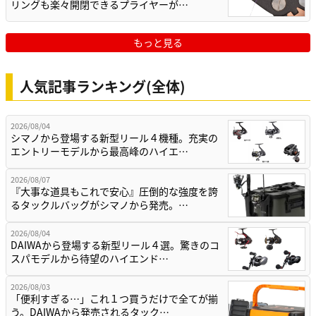
リングも楽々開閉できるプライヤーが…
もっと見る
人気記事ランキング(全体)
2026/08/04
シマノから登場する新型リール４機種。充実の
エントリーモデルから最高峰のハイエ…
2026/08/07
『大事な道具もこれで安心』圧倒的な強度を誇
るタックルバッグがシマノから発売。…
2026/08/04
DAIWAから登場する新型リール４選。驚きのコ
スパモデルから待望のハイエンド…
2026/08/03
「便利すぎる…」これ１つ買うだけで全てが揃
う。DAIWAから発売されるタック…