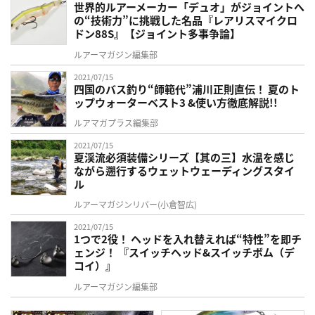
世界的ルアーメーカー「デュオ」がジョイントへ
の“技術力”に挑戦した名品『レアリスマイクロ
ドン88S』【ジョイント多事争論】
ルアーマガジン編集部
2021/07/15
四国のバス釣り“師範代”浦川正則直伝！ 夏のト
ップウォーターベスト3 &使い方徹底解説!!
ルアマガプラス編集部
2021/07/15
夏渓流必須装備シリーズ【其の三】水温を感じ
ながら遡行するウェットウェーディングスタイ
ル
ルアーマガジンリバー(小倉智広)
2021/07/15
1つで2役！ ヘッドを入れ替えれば“特性”を即チ
ェンジ！ 『スイッチヘッド&スイッチボム（デ
コイ）』
ルアーマガジン編集部