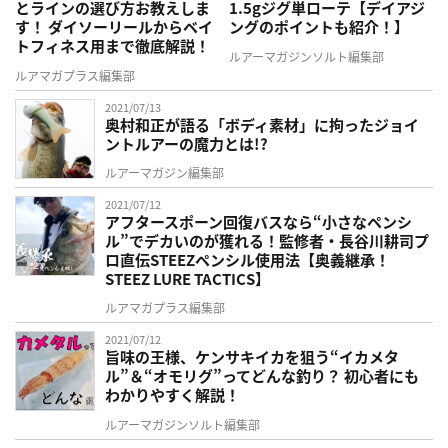
とラインの選び方お教えしま
1.5gジグ単ローテ【デイアジ
す！ ダイソーリールからベイ
ングのポイントも紹介！】
トフィネス用まで徹底解説！
ルアーマガジンソルト編集部
ルアマガプラス編集部
2021/07/13
奥村和正が語る「ボディ素材」に拘ったジョイ
ントルアーの魔力とは!?
ルアーマガジン編集部
2021/07/12
アフタースポーン回復バスなら“小さなペンシ
ル”でデカいのが獲れる！監修者・長谷川耕司プ
ロ直伝STEEZペンシル使用法【奥義継承！
STEEZ LURE TACTICS】
ルアマガプラス編集部
2021/07/12
旨味の王様、ケンサキイカを狙う“イカメタ
ル”＆“オモリグ”ってどんな釣り？ 初心者にも
わかりやすく解説！
ルアーマガジンソルト編集部