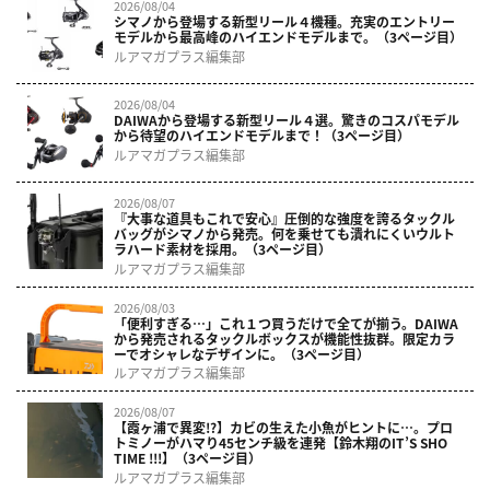
2026/08/04
シマノから登場する新型リール４機種。充実のエントリー
モデルから最高峰のハイエンドモデルまで。（3ページ目）
ルアマガプラス編集部
2026/08/04
DAIWAから登場する新型リール４選。驚きのコスパモデル
から待望のハイエンドモデルまで！（3ページ目）
ルアマガプラス編集部
2026/08/07
『大事な道具もこれで安心』圧倒的な強度を誇るタックル
バッグがシマノから発売。何を乗せても潰れにくいウルト
ラハード素材を採用。（3ページ目）
ルアマガプラス編集部
2026/08/03
「便利すぎる…」これ１つ買うだけで全てが揃う。DAIWA
から発売されるタックルボックスが機能性抜群。限定カラ
ーでオシャレなデザインに。（3ページ目）
ルアマガプラス編集部
2026/08/07
【霞ヶ浦で異変!?】カビの生えた小魚がヒントに…。プロ
トミノーがハマり45センチ級を連発【鈴木翔のIT’S SHO
TIME !!!】（3ページ目）
ルアマガプラス編集部