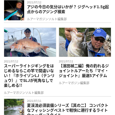
2021/07/12
アジの今日の気分はいかが？ ジグヘッド1.5g起
点からのアジング模索
ルアーマガジンソルト編集部
2021/07/12
2021/07/11
スーパーライトジギングをは
【濱田禎二編】俺の釣れるジ
じめるならこの竿で間違いな
ョイントルアーたち『マイ・
い！『ホライゾンLJ（テンリ
ジョイント』厳選5アイテム
ュウ）』でSLJが死角なしで
ルアーマガジン編集部
楽しめる!!
ルアーマガジンソルト編集部
2021/07/11
夏渓流必須装備シリーズ【其の二】 コンパクト
なフィッシングベストで軽快に遡行するライト
ウェーダースタイル