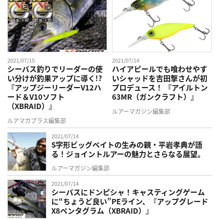
2021/07/15
2021/07/14
シーバス釣りでリーダーの使
ハイアピールでも喰わせやす
い分けが釣果アップに導く!?
いシャッドを吉田撃さんが初
『アップジーリーダーV12ハ
プロデュース！ 『アイルトン
ード＆V10ソフト
63MR（ガンクラフト）』
（XBRAID）』
ルアーマガジン編集部
ルアマガプラス編集部
2021/07/14
S字形ビッグベイトの生みの親・平岩孝典が語
る！ジョイントルアーの魅力とさらなる展望。
ルアーマガジン編集部
2021/07/14
シーバスにドンピシャ！キャスティングゲーム
に“ちょうど良い”PEライン、『アップグレード
X8ペンタグラム（XBRAID）』