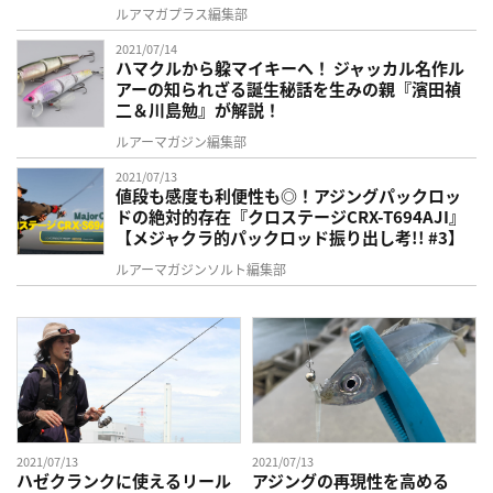
ルアマガプラス編集部
2021/07/14
ハマクルから躱マイキーへ！ ジャッカル名作ル
アーの知られざる誕生秘話を生みの親『濱田禎
二＆川島勉』が解説！
ルアーマガジン編集部
2021/07/13
値段も感度も利便性も◎！アジングパックロッ
ドの絶対的存在『クロステージCRX-T694AJI』
【メジャクラ的パックロッド振り出し考!! #3】
ルアーマガジンソルト編集部
2021/07/13
2021/07/13
ハゼクランクに使えるリール
アジングの再現性を高める