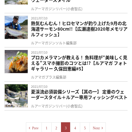
ルアーマガジンリバー(小倉智広)
2021/07/10
熱気むんむん！ヒロセマンが釣り上げた9月の北
海道サーモン80cm!!【広瀬達樹2020年メモリア
ルフィッシュ】
ルアーマガジンソルト編集部
2021/07/10
プロカメラマンが教える！ 魚料理が“美味しく見
える”スマホ撮影のコツとは!?【ルアマガ フォト
ギャラリー 久保田憲編#5】
ルアマガプラス編集部
2021/07/10
夏渓流必須装備シリーズ【其の一】 定番のウェ
ーダースタイル＋ルアー専用フィッシングベスト
ルアーマガジンリバー(小倉智広)
Prev
1
2
3
4
5
Next