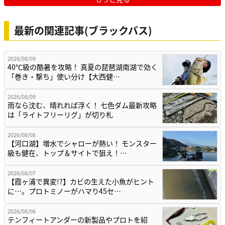
最新の関連記事(ブラックバス)
2026/08/09
40℃級の酷暑を攻略！ 真夏の琵琶湖南湖で効く
「巻き・撃ち」使い分け【大西健…
2026/08/09
雨なら沈む、晴れれば浮く！ 七色ダム最新攻略
は「ライトフリーリグ」が切り札
2026/08/08
【河口湖】増水でシャローが熱い！ モンスター
級も健在、トップ＆サイトで狙え！…
2026/08/07
【霞ヶ浦で異変!?】カビの生えた小魚がヒント
に…。プロトミノーがハマり45セ…
2026/08/06
テンフィートアンダーの新製品やプロトを紹