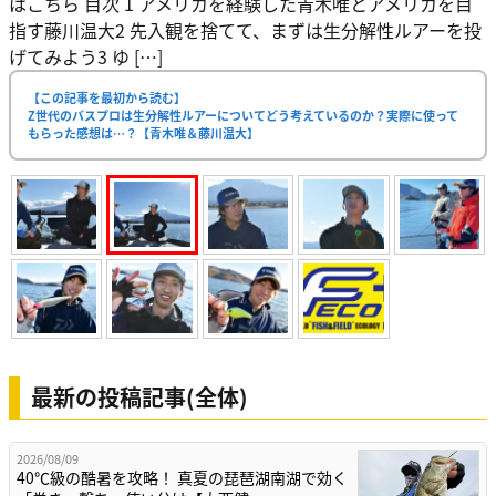
はこちら 目次 1 アメリカを経験した青木唯とアメリカを目
指す藤川温大2 先入観を捨てて、まずは生分解性ルアーを投
げてみよう3 ゆ […]
【この記事を最初から読む】
Z世代のバスプロは生分解性ルアーについてどう考えているのか？実際に使って
もらった感想は…？【青木唯＆藤川温大】
最新の投稿記事(全体)
2026/08/09
40℃級の酷暑を攻略！ 真夏の琵琶湖南湖で効く