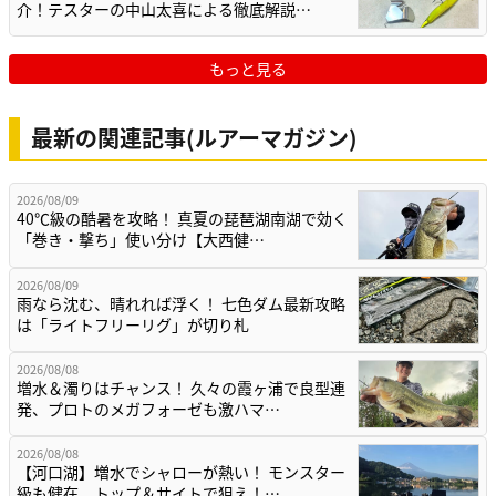
介！テスターの中山太喜による徹底解説…
もっと見る
最新の関連記事(ルアーマガジン)
2026/08/09
40℃級の酷暑を攻略！ 真夏の琵琶湖南湖で効く
「巻き・撃ち」使い分け【大西健…
2026/08/09
雨なら沈む、晴れれば浮く！ 七色ダム最新攻略
は「ライトフリーリグ」が切り札
2026/08/08
増水＆濁りはチャンス！ 久々の霞ヶ浦で良型連
発、プロトのメガフォーゼも激ハマ…
2026/08/08
【河口湖】増水でシャローが熱い！ モンスター
級も健在、トップ＆サイトで狙え！…