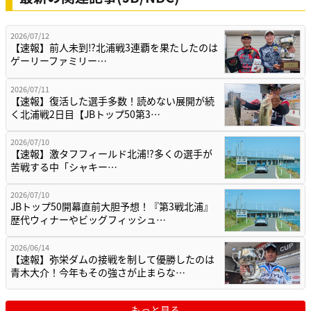
2026/07/12
【速報】前人未到⁉北浦戦3連覇を果たしたのは
ゲーリーファミリー…
2026/07/11
【速報】復活した選手多数！読めない展開が続
く北浦戦2日目【JBトップ50第3…
2026/07/10
【速報】激タフフィールド北浦⁉多くの選手が
苦戦する中「シャキー…
2026/07/10
JBトップ50開幕直前大胆予想！『第3戦北浦』
歴代ウィナーやビッグフィッシュ…
2026/06/14
【速報】弥栄ダムの接戦を制して優勝したのは
青木大介！今年もその強さが止まらな…
もっと見る