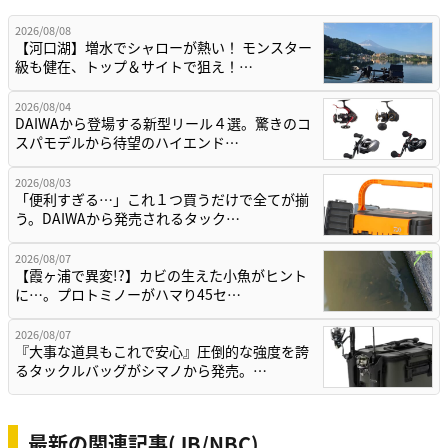
2026/08/08
【河口湖】増水でシャローが熱い！ モンスター
級も健在、トップ＆サイトで狙え！…
2026/08/04
DAIWAから登場する新型リール４選。驚きのコ
スパモデルから待望のハイエンド…
2026/08/03
「便利すぎる…」これ１つ買うだけで全てが揃
う。DAIWAから発売されるタック…
2026/08/07
【霞ヶ浦で異変!?】カビの生えた小魚がヒント
に…。プロトミノーがハマり45セ…
2026/08/07
『大事な道具もこれで安心』圧倒的な強度を誇
るタックルバッグがシマノから発売。…
最新の関連記事(JB/NBC)