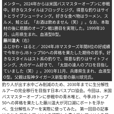
メンター。2024年からは米国バスマスターオープンに参戦
中。好きなスタイルはフロッグとジグ。得意な釣りはサイ
トとライブシューティング。好きな食べ物はラーメン、ス
ルメ、鮭とば。「お酒は飲めません（笑）」。なお、本取
材の後に悲願のオープン戦1勝目を実現した。1999年10
月、山形県生まれ、血液型B型。
藤川温大
（右）
ふじかわ・はると／ 2024年JBマスターズ年間8位の好成績
で今年からJBトップ50への昇格を果たした期待の若手。好
きなスタイルはスト系の釣りで、得意な釣りはサイトフィ
シング。大のゲーム好きで、「太鼓の達人のプロを目指し
ていました（笑）」。2001年11月、兵庫県生まれ、血液型
O型。父親は阪神タイガース新監督の藤川球児氏。
釣り人が出す水中ごみ削減のため、2030年までに生分解性
ルアーの完全移行を目指す日本バスプロ協会。今回は、米国
バスマスターオープンに参戦中の青木唯と、今季JBトップ
50への昇格を果たした藤川温大が河口湖にボートを浮か
べ、生分解性ルアーを実際に使ってみた。 第一回目の記事