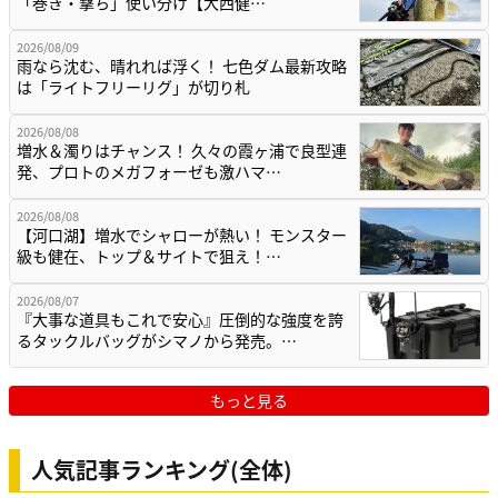
「巻き・撃ち」使い分け【大西健…
2026/08/09
雨なら沈む、晴れれば浮く！ 七色ダム最新攻略
は「ライトフリーリグ」が切り札
2026/08/08
増水＆濁りはチャンス！ 久々の霞ヶ浦で良型連
発、プロトのメガフォーゼも激ハマ…
2026/08/08
【河口湖】増水でシャローが熱い！ モンスター
級も健在、トップ＆サイトで狙え！…
2026/08/07
『大事な道具もこれで安心』圧倒的な強度を誇
るタックルバッグがシマノから発売。…
もっと見る
人気記事ランキング(全体)