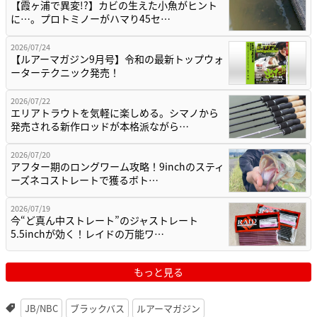
【霞ヶ浦で異変!?】カビの生えた小魚がヒント
に…。プロトミノーがハマり45セ…
2026/07/24
【ルアーマガジン9月号】令和の最新トップウォ
ーターテクニック発売！
2026/07/22
エリアトラウトを気軽に楽しめる。シマノから
発売される新作ロッドが本格派ながら…
2026/07/20
アフター期のロングワーム攻略！9inchのスティ
ーズネコストレートで獲るボト…
2026/07/19
今“ど真ん中ストレート”のジャストレート
5.5inchが効く！レイドの万能ワ…
もっと見る
JB/NBC
ブラックバス
ルアーマガジン