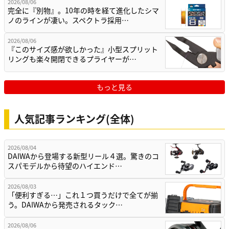
2026/08/06
完全に『別物』。10年の時を経て進化したシマ
ノのラインが凄い。スペクトラ採用…
2026/08/06
『このサイズ感が欲しかった』小型スプリット
リングも楽々開閉できるプライヤーが…
もっと見る
人気記事ランキング(全体)
2026/08/04
DAIWAから登場する新型リール４選。驚きのコ
スパモデルから待望のハイエンド…
2026/08/03
「便利すぎる…」これ１つ買うだけで全てが揃
う。DAIWAから発売されるタック…
2026/08/06