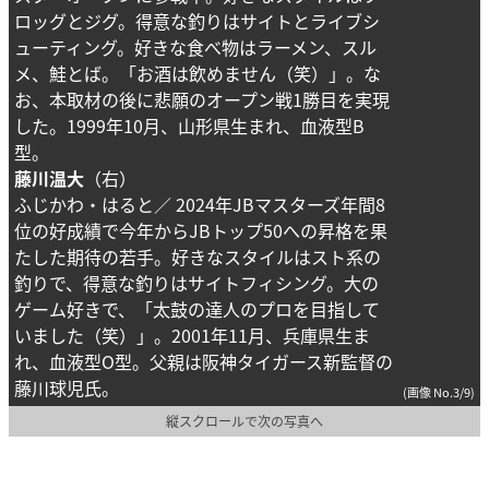
ロッグとジグ。得意な釣りはサイトとライブシ
ューティング。好きな食べ物はラーメン、スル
メ、鮭とば。「お酒は飲めません（笑）」。な
お、本取材の後に悲願のオープン戦1勝目を実現
した。1999年10月、山形県生まれ、血液型B
型。
藤川温大
（右）
ふじかわ・はると／ 2024年JBマスターズ年間8
位の好成績で今年からJBトップ50への昇格を果
たした期待の若手。好きなスタイルはスト系の
釣りで、得意な釣りはサイトフィシング。大の
ゲーム好きで、「太鼓の達人のプロを目指して
いました（笑）」。2001年11月、兵庫県生ま
れ、血液型O型。父親は阪神タイガース新監督の
藤川球児氏。
(画像 No.3/9)
縦スクロールで次の写真へ