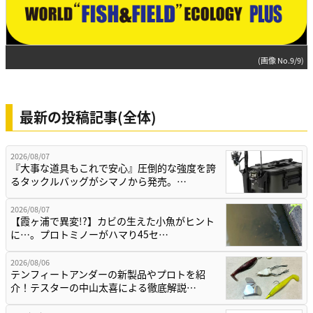
(画像 No.9/9)
最新の投稿記事(全体)
2026/08/07
『大事な道具もこれで安心』圧倒的な強度を誇
るタックルバッグがシマノから発売。…
2026/08/07
【霞ヶ浦で異変!?】カビの生えた小魚がヒント
に…。プロトミノーがハマり45セ…
2026/08/06
テンフィートアンダーの新製品やプロトを紹
介！テスターの中山太喜による徹底解説…