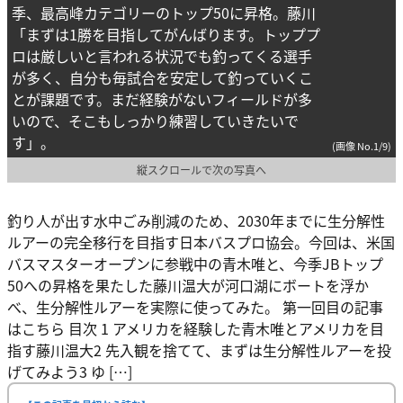
季、最高峰カテゴリーのトップ50に昇格。藤川
「まずは1勝を目指してがんばります。トッププ
ロは厳しいと言われる状況でも釣ってくる選手
が多く、自分も毎試合を安定して釣っていくこ
とが課題です。まだ経験がないフィールドが多
いので、そこもしっかり練習していきたいで
す」。
(画像 No.1/9)
縦スクロールで次の写真へ
釣り人が出す水中ごみ削減のため、2030年までに生分解性
ルアーの完全移行を目指す日本バスプロ協会。今回は、米国
バスマスターオープンに参戦中の青木唯と、今季JBトップ
50への昇格を果たした藤川温大が河口湖にボートを浮か
べ、生分解性ルアーを実際に使ってみた。 第一回目の記事
はこちら 目次 1 アメリカを経験した青木唯とアメリカを目
指す藤川温大2 先入観を捨てて、まずは生分解性ルアーを投
げてみよう3 ゆ […]