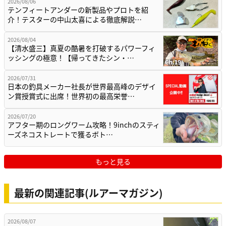
2026/08/06
テンフィートアンダーの新製品やプロトを紹
介！テスターの中山太喜による徹底解説…
2026/08/04
【清水盛三】真夏の酷暑を打破するパワーフィ
ッシングの極意！【帰ってきたシン・…
2026/07/31
日本の釣具メーカー社長が世界最高峰のデザイ
ン賞授賞式に出席！世界初の最高栄誉…
2026/07/20
アフター期のロングワーム攻略！9inchのスティ
ーズネコストレートで獲るボト…
もっと見る
最新の関連記事(ルアーマガジン)
2026/08/07