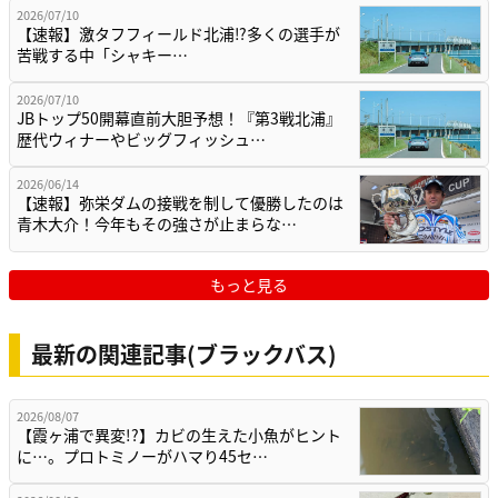
2026/07/10
【速報】激タフフィールド北浦⁉多くの選手が
苦戦する中「シャキー…
2026/07/10
JBトップ50開幕直前大胆予想！『第3戦北浦』
歴代ウィナーやビッグフィッシュ…
2026/06/14
【速報】弥栄ダムの接戦を制して優勝したのは
青木大介！今年もその強さが止まらな…
もっと見る
最新の関連記事(ブラックバス)
2026/08/07
【霞ヶ浦で異変!?】カビの生えた小魚がヒント
に…。プロトミノーがハマり45セ…