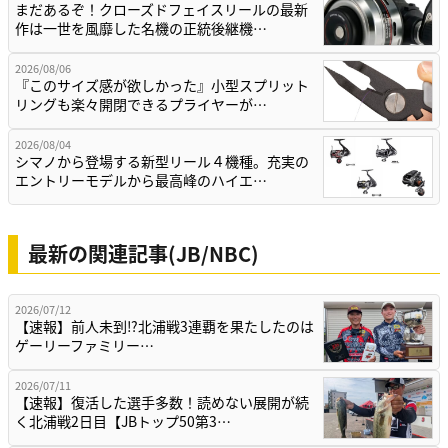
まだあるぞ！クローズドフェイスリールの最新
作は一世を風靡した名機の正統後継機…
2026/08/06
『このサイズ感が欲しかった』小型スプリット
リングも楽々開閉できるプライヤーが…
2026/08/04
シマノから登場する新型リール４機種。充実の
エントリーモデルから最高峰のハイエ…
最新の関連記事(JB/NBC)
2026/07/12
【速報】前人未到⁉北浦戦3連覇を果たしたのは
ゲーリーファミリー…
2026/07/11
【速報】復活した選手多数！読めない展開が続
く北浦戦2日目【JBトップ50第3…