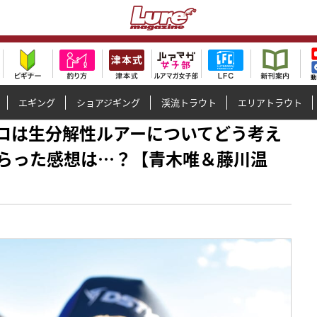
エギング
ショアジギング
渓流トラウト
エリアトラウト
バスプロは生分解性ルアーについてどう考え
らった感想は…？【青木唯＆藤川温