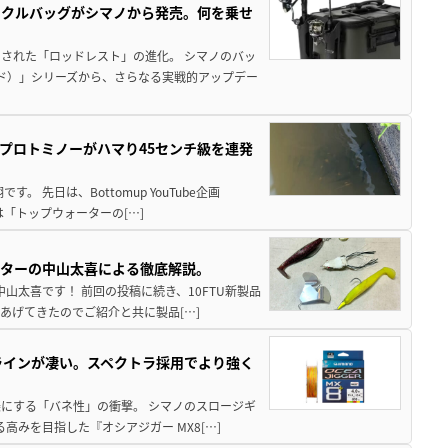
ックルバッグがシマノから発売。何を乗せ
された「ロッドレスト」の進化。 シマノのバッ
ド）」シリーズから、さらなる実戦的アップデー
プロトミノーがハマり45センチ級を連発
 先日は、Bottomup YouTube企画
は「トップウォーターの[…]
スターの中山太喜による徹底解説。
中山太喜です！ 前回の投稿に続き、10FTU新製品
あげてきたのでご紹介と共に製品[…]
ラインが凄い。スペクトラ採用でより強く
楽にする「バネ性」の衝撃。 シマノのスロージギ
高みを目指した『オシアジガー MX8[…]