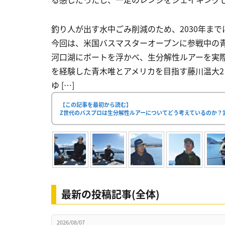
釣り人が出す水中ごみ削減のため、2030年ま
今回は、米国バスマスターオープンに参戦中の青
河口湖にボートを浮かべ、生分解性ルアーを実際に
を経験した青木唯とアメリカを目指す藤川温大2
ゆ […]
【この記事を最初から読む】
Z世代のバスプロは生分解性ルアーについてどう考えているのか？
最新の投稿記事(全体)
2026/08/07