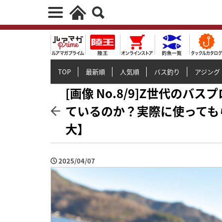
TOP
最新順
人気順
バス釣り
アジング
[画像 No.8/9]Z世代の
ているのか？実際に使っても
大】
2025/04/07