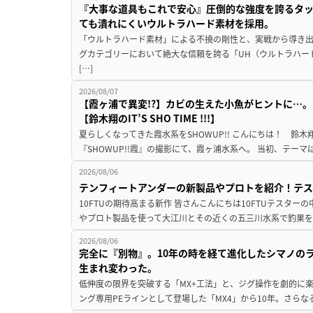
『大事な道具もこれで安心』圧倒的な強度を誇るタ
ても潰れにくいウルトラハード素材を採用。
「ウルトラハード素材」による不撓の剛性と、実戦から導き出
グカテゴリーにおいて絶大な信頼を誇る「UH（ウルトラハー
[…]
2026/08/07
【霞ヶ浦で異変!?】カビの生えた小魚がヒントに…。
【鈴木翔のIT’S SHO TIME !!!】
夏らしくなってきた霞水系をSHOWUP!! こんにちは！ 鈴木翔です。
『SHOWUP!!霞』の撮影にて、霞ヶ浦水系へ。 当初、テーマ
2026/08/06
テンフィートアンダーの新製品やプロトを紹介！テ
10FTUの期待高まる新作 皆さんこんにちは10FTUテスターの
やプロト製品を使って大江川とその近くの五三川水系で釣果を
2026/08/06
完全に『別物』。10年の時を経て進化したシマノの
生まれ変わった。
低伸度の限界を突破する「MX+工法」と、ジグ操作を劇的に
ング専用PEラインとして登場した「MX4」から10年。さらなる