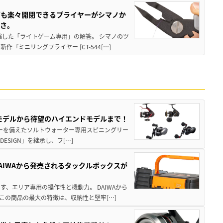
グも楽々開閉できるプライヤーがシマノか
すさ。
縮した「ライトゲーム専用」の解答。 シマノのツ
ミニリングプライヤー [CT-544[…]
パモデルから待望のハイエンドモデルまで！
パワーを備えたソルトウォーター専用スピニングリー
ESIGN」を継承し、フ[…]
AIWAから発売されるタックルボックスが
、エリア専用の操作性と機動力。 DAIWAから
この商品の最大の特徴は、収納性と堅牢[…]