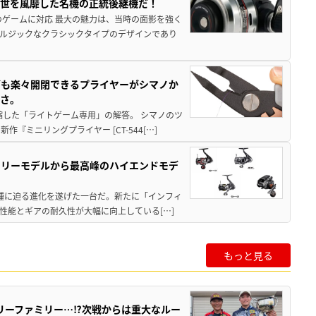
一世を風靡した名機の正統後継機だ！
のゲームに対応 最大の魅力は、当時の面影を強く
ルジックなクラシックタイプのデザインであり
グも楽々開閉できるプライヤーがシマノか
すさ。
縮した「ライトゲーム専用」の解答。 シマノのツ
ミニリングプライヤー [CT-544[…]
トリーモデルから最高峰のハイエンドモデ
位機種に迫る進化を遂げた一台だ。新たに「インフィ
性能とギアの耐久性が大幅に向上している[…]
もっと見る
リーファミリー…⁉次戦からは重大なルー