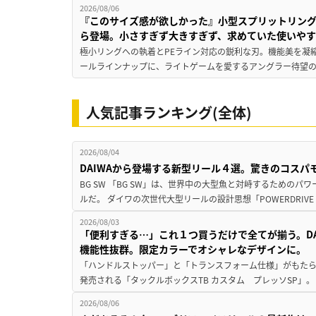
2026/08/06
『このサイズ感が欲しかった』小型スプリットリン
ら登場。小さすぎず大きすぎず、求めていた使いや
極小リングへの執着とPEライン対応の鋭利な刃。機能美を凝
ールラインナップに、ライトゲームを愛するアングラー待望の新作『
人気記事ランキング(全体)
2026/08/04
DAIWAから登場する新型リール４選。驚きのコス
BG SW 「BG SW」は、世界中の大型魚と対峙するための
ルだ。 ダイワの次世代大型リールの設計思想「POWERDRIVE D
2026/08/03
「便利すぎる…」これ１つ買うだけで全てが揃う。D
機能性抜群。限定カラーでオシャレなデザインに。
「ハンドルストッパー」と「トランスフォーム仕様」がもたらす
発売される「タックルボックスTB カスタム プレッソSP」。
2026/08/06