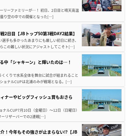
ーリーファミリーが…！ 初日、2日目と晴天高温
曇り空の中での開催となった[…]
日目【JBトップ50第3戦DAY2結果】
ない選手も多かったあまりにも厳しい初日に続き、
らこの難しい状況にアジャストしてこそト[…]
る中「シャキーン」と輝いたのは…！
いうくくりで水系全体を舞台に試合が組まれること
ショナルCUPは北浦のみが戦場となる。[…]
ウィナーやビッグフィッシュ賞もおさら
ショナルCUP7月10日（金曜日）～12日（日曜日）
ーリザーバーでの2連戦[…]
介！今年もその強さが止まらない⁉【JB