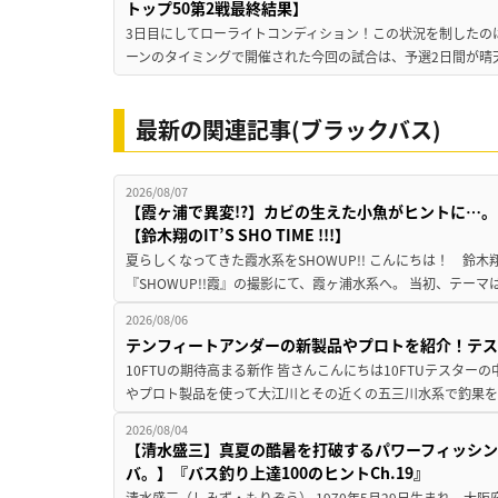
トップ50第2戦最終結果】
3日目にしてローライトコンディション！この状況を制したのは…
ーンのタイミングで開催された今回の試合は、予選2日間が晴天
最新の関連記事(ブラックバス)
2026/08/07
【霞ヶ浦で異変!?】カビの生えた小魚がヒントに…。
【鈴木翔のIT’S SHO TIME !!!】
夏らしくなってきた霞水系をSHOWUP!! こんにちは！ 鈴木翔です。
『SHOWUP!!霞』の撮影にて、霞ヶ浦水系へ。 当初、テーマ
2026/08/06
テンフィートアンダーの新製品やプロトを紹介！テ
10FTUの期待高まる新作 皆さんこんにちは10FTUテスターの
やプロト製品を使って大江川とその近くの五三川水系で釣果を
2026/08/04
【清水盛三】真夏の酷暑を打破するパワーフィッシン
バ。】『バス釣り上達100のヒントCh.19』
清水盛三（しみず・もりぞう） 1970年5月29日生まれ。大阪