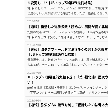
ル変更も…⁉【JBトップ50第3戦最終結果】
3日目にしてローライトコンディション⁉お立ち台上位2席をゲ
と夏らしい天候が続いた北浦戦ではあったが、最終日になって
2026/07/11
【速報】復活した選手多数！読めない展開が続く北浦戦2
灼熱の北浦DAY２！ ノーフィッシュも続出し、1㎏持ち込め
2日目となる本日も決して北浦は優しくなかった。 しかしなが
2026/07/10
【速報】激タフフィールド北浦⁉多くの選手が苦戦す
【JBトップ50第3戦DAY１結果】
得意選手も多い北浦だが… トップ50戦では、霞ヶ浦水系と
もあるが、今回のJBトップ50第3戦エバーグリーンインターナ
2026/07/10
JBトップ50開幕直前大胆予想！『第3戦北浦』歴代
い！
profile 北浦［茨城県・千葉県］ エバーグリーン インターナ
「丁寧かつクレバーに展開できる選手に軍配」 クリアウォータ
2026/06/14
【速報】弥栄ダムの接戦を制して優勝したのは青木大