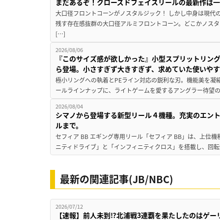
まだあるぞ！クローズドフェイスリールの最新作は
大口径フロントコーンがノスタルジック！ しかし中身は現代
残す存在感抜群の大口径アルミフロントコーン。どこかノスタ
[…]
2026/08/06
『このサイズ感が欲しかった』小型スプリットリン
ら登場。小さすぎず大きすぎず、求めていた使いや
極小リングへの執着とPEライン対応の鋭利な刃。機能美を凝
ールラインナップに、ライトゲームを愛するアングラー待望の新作『
2026/08/04
シマノから登場する新型リール４機種。充実のエン
ルまで。
セフィア BB エギング専用リール「セフィア BB」は、上
ニティドライブ」と「インフィニティクロス」を搭載し、回転
最新の関連記事(JB/NBC)
2026/07/12
【速報】前人未到⁉北浦戦3連覇を果たしたのはゲー